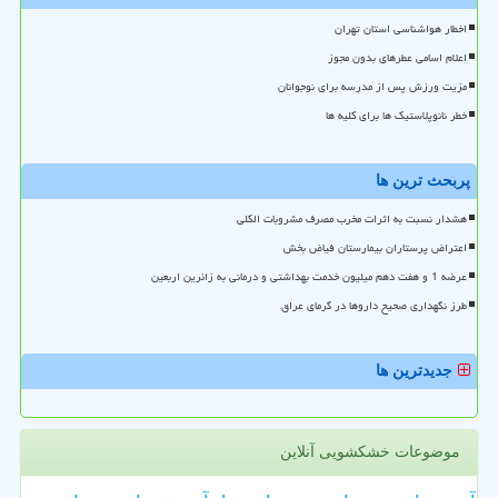
اخطار هواشناسی استان تهران
اعلام اسامی عطرهای بدون مجوز
مزیت ورزش پس از مدرسه برای نوجوانان
خطر نانوپلاستیک ها برای کلیه ها
پربحث ترین ها
هشدار نسبت به اثرات مخرب مصرف مشروبات الکلی
اعتراض پرستاران بیمارستان فیاض بخش
عرضه 1 و هفت دهم میلیون خدمت بهداشتی و درمانی به زائرین اربعین
طرز نگهداری صحیح داروها در گرمای عراق
جدیدترین ها
موضوعات خشکشویی آنلاین