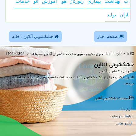
آب
بهداشت
بیماری
رپورتاژ
هوا
آموزش
اتو
خدمات
باران
تولید
صفحه اخبار
خشکشویی آنلاین : خانه
laundrybox.ir - حقوق مادی و معنوی سایت خشكشوئی آنلاین محفوظ است : 1395~1405
خشكشوئی آنلاین
سفارش خشکشویی آنلاین
لاندری باکس، فراتر از یک خشکشویی آنلاین، به سلامت جامعه و رونق کسب و کارها اهمیت
می‌دهد
صفحات خشكشوئی آنلاین
درباره ما
تبلیغات در سایت
آرشیو مطالب