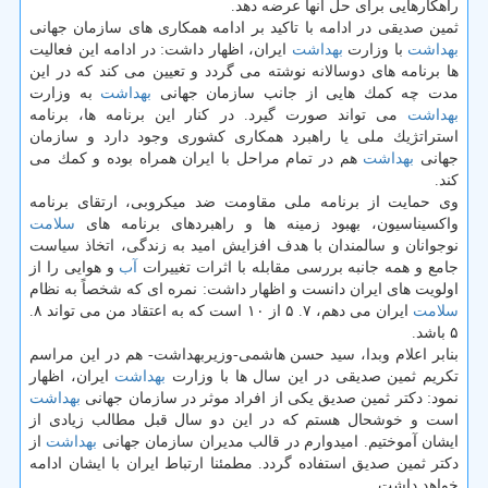
راهكارهایی برای حل آنها عرضه دهد.
ثمین صدیقی در ادامه با تاكید بر ادامه همكاری های سازمان جهانی
بهداشت
با وزارت
بهداشت
ایران، اظهار داشت: در ادامه این فعالیت
ها برنامه های دوسالانه نوشته می گردد و تعیین می كند كه در این
مدت چه كمك هایی از جانب سازمان جهانی
بهداشت
به وزارت
بهداشت
می تواند صورت گیرد. در كنار این برنامه ها، برنامه
استراتژیك ملی یا راهبرد همكاری كشوری وجود دارد و سازمان
جهانی
بهداشت
هم در تمام مراحل با ایران همراه بوده و كمك می
كند.
وی حمایت از برنامه ملی مقاومت ضد میكروبی، ارتقای برنامه
واكسیناسیون، بهبود زمینه ها و راهبردهای برنامه های
سلامت
نوجوانان و سالمندان با هدف افزایش امید به زندگی، اتخاذ سیاست
جامع و همه جانبه بررسی مقابله با اثرات تغییرات
آب
و هوایی را از
اولویت های ایران دانست و اظهار داشت: نمره ای كه شخصاً به نظام
سلامت
ایران می دهم، ۷. ۵ از ۱۰ است كه به اعتقاد من می تواند ۸.
۵ باشد.
بنابر اعلام وبدا، سید حسن هاشمی-وزیربهداشت- هم در این مراسم
تكریم ثمین صدیقی در این سال ها با وزارت
بهداشت
ایران، اظهار
نمود: دكتر ثمین صدیق یكی از افراد موثر در سازمان جهانی
بهداشت
است و خوشحال هستم كه در این دو سال قبل مطالب زیادی از
ایشان آموختیم. امیدوارم در قالب مدیران سازمان جهانی
بهداشت
از
دكتر ثمین صدیق استفاده گردد. مطمئنا ارتباط ایران با ایشان ادامه
خواهد داشت.