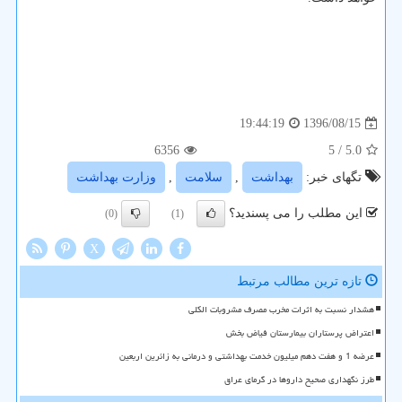
1396/08/15
19:44:19
6356
/ 5
5.0
تگهای خبر:
بهداشت
,
سلامت
,
وزارت بهداشت
این مطلب را می پسندید؟
(0)
(1)
X
تازه ترین مطالب مرتبط
هشدار نسبت به اثرات مخرب مصرف مشروبات الکلی
اعتراض پرستاران بیمارستان فیاض بخش
عرضه 1 و هفت دهم میلیون خدمت بهداشتی و درمانی به زائرین اربعین
طرز نگهداری صحیح داروها در گرمای عراق