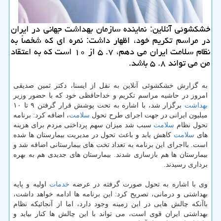
خشكشوئی آنلاین: نماینده سازمان بهداشت جهانی در ایران
در مراسم تكریم خود، اظهار داشت: نمره ای كه شخصاً به
نظام سلامت ایران می دهم، ۷. ۵ از ۱۰ است كه به اعتقاد
من می تواند ۸. ۵ باشد.
به گزارش خشكشوئی آنلاین به نقل از ایسنا، دكتر ثمین صدیقی
امروز در حاشیه مراسم تكریم و خداحافظی خود كه با حضور وزیر
بهداشت
برگزار شد، با اشاره به تحت پوشش قرار گرفتن ۹ تا ۱۰
میلیون ایرانی در جهت اجرای طرح تحول
سلامت
، اضافه كرد: برنامه
تحول نظام
سلامت
سبب شد میزان سهم پرداختی مردم برای هزینه
های
سلامت
كاهش یابد و باعث تحول در مدیریت بیمارستان ها شده
است. بااجرای این برنامه به تعداد تخت های بیمارستانی اضافه شد و
بیمارستان ها هم بازسازی شدند. بیمارستان های جدیدی هم به بهره
برداری رسیدند.
وی با اشاره به تحول صورت گرفته در عرضه
خدمات
اولیه و پایه
بهداشتی و درمانی، تصریح كرد: این برنامه ها ادامه خواهد داشت،
باآنكه چالش هایی در این زمینه وجود دارد، اما از آنجائیكه نظام
بهداشتی ایران قوی است، می تواند با این چالش ها كنار بیاید و