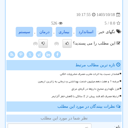
1403/10/18
10:17:55
526
/ 5
0.0
تگهای خبر:
استاندارد
,
بیماری
,
درمان
,
سیستم
این مطلب را می پسندید؟
(0)
(0)
X
تازه ترین مطالب مرتبط
هشدار نسبت به اثرات مخرب مصرف مشروبات الکلی
عرضه 1 و هفت دهم میلیون خدمت بهداشتی و درمانی به زائرین اربعین
طرز نگهداری صحیح داروها در گرمای عراق
ارتباط مصرف کم قند پیش از 2 سالگی با کاهش خطر آلزایمر
نظرات بینندگان در مورد این مطلب
نظر شما در مورد این مطلب
نام: