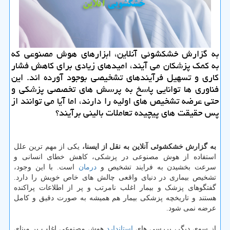
به گزارش خشکشوئی آنلاین، ابزارهای هوش مصنوعی که
به کمک پزشکان می آیند، امیدهای زیادی برای کاهش فشار
کاری و تسهیل فرآیندهای تشخیصی بوجود آورده اند. این
فناوری ها توانایی پاسخ به پرسش های تخصصی پزشکی و
حتی عرضه تشخیص های اولیه را دارند، اما آیا می توانند از
پس حقیقت های پیچیده تعاملات بالینی برآیند؟
به گزارش خشکشوئی آنلاین به نقل از ایسنا،
یکی از مهم ترین علل
استفاده از هوش مصنوعی در پزشکی، کاهش خطای انسانی و
سرعت بخشیدن به فرایند تشخیص و
درمان
است. با این وجود،
تشخیص بیماری در دنیای واقعی چالش های خاص خویش را دارد.
گفتگوهای پزشک و بیمار اغلب نامرتب و پر از اطلاعات پراکنده
هستند و تاریخچه پزشکی بیمار هم همیشه به صورت دقیق و کامل
عرضه نمی شود.
از سوی دیگر، بررسی های
استاندارد
هوش مصنوعی اغلب بر مبنای