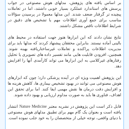
بر اساس یافته های پژوهش، مدلهای هوش مصنوعی در جواب
پرسش های استاندارد عملکرد بسیار خوبی داشتند، اما در تعاملات
پیچیده تر گرفتار ضعف شدند. این مدلها معمولا در پرسیدن سؤالات
مناسب برای جمع آوری اطلاعات مهم یا تشخیص های دقیق در
شرایط اطلاعات ناقص مشکل داشتند.
نتایج نشان دادند که این ابزارها هنوز جهت استفاده در محیط های
بالینی آماده نیستند. بنابراین محققان پیشنهاد کردند که مدلها باید برای
مدیریت اطلاعات پراکنده و تعاملات غیرساختاریافته بهینه شوند.
همچنین، افزودن قابلیت هایی مانند تفسیر داده های تصویری یا تحلیل
رفتارهای غیرکلامی به این ابزارها می تواند کارآمدی آنها را افزایش
دهد.
این پژوهش اهمیت ویژه ای در آینده پزشکی دارد؛ چون که ابزارهای
هوش مصنوعی می توانند در بهبود تشخیص بیماری ها، کاهش هزینه ها
و افزایش دقت درمان ها نقش مهمی ایفا کنند. اما برای تحقق این
اهداف، فناوری ها باید به صورت مداوم ارزیابی و بهبود داده شوند.
قابل ذکر است این پژوهش در نشریه معتبر Nature Medicine انتشار
یافته است و بعنوان یک گام مهم برای تطبیق مدلهای هوش مصنوعی
با دنیای واقعی، توجه خیلی از متخصصان را به خود جلب نموده است.