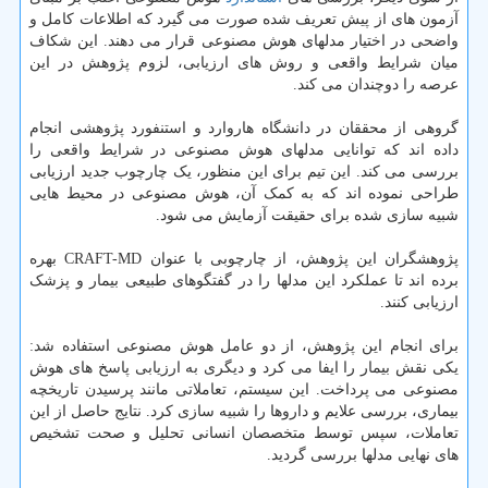
آزمون های از پیش تعریف شده صورت می گیرد که اطلاعات کامل و
واضحی در اختیار مدلهای هوش مصنوعی قرار می دهند. این شکاف
میان شرایط واقعی و روش های ارزیابی، لزوم پژوهش در این
عرصه را دوچندان می کند.
گروهی از محققان در دانشگاه هاروارد و استنفورد پژوهشی انجام
داده اند که توانایی مدلهای هوش مصنوعی در شرایط واقعی را
بررسی می کند. این تیم برای این منظور، یک چارچوب جدید ارزیابی
طراحی نموده اند که به کمک آن، هوش مصنوعی در محیط هایی
شبیه سازی شده برای حقیقت آزمایش می شود.
پژوهشگران این پژوهش، از چارچوبی با عنوان CRAFT-MD بهره
برده اند تا عملکرد این مدلها را در گفتگوهای طبیعی بیمار و پزشک
ارزیابی کنند.
برای انجام این پژوهش، از دو عامل هوش مصنوعی استفاده شد:
یکی نقش بیمار را ایفا می کرد و دیگری به ارزیابی پاسخ های هوش
مصنوعی می پرداخت. این سیستم، تعاملاتی مانند پرسیدن تاریخچه
بیماری، بررسی علایم و داروها را شبیه سازی کرد. نتایج حاصل از این
تعاملات، سپس توسط متخصصان انسانی تحلیل و صحت تشخیص
های نهایی مدلها بررسی گردید.