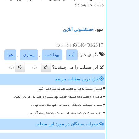
دست خواهند داد.
منبع:
خشكشوئی آنلاین
1404/01/28
12:22:51
تگهای خبر:
آب
,
بهداشت
,
بیماری
,
هوا
این مطلب را می پسندید؟
(0)
(0)
تازه ترین مطالب مرتبط
هشدار نسبت به اثرات مخرب مصرف مشروبات الکلی
عرضه 1 و هفت دهم میلیون خدمت بهداشتی و درمانی به زائرین اربعین
مسیر راهپیمایی جاماندگان اربعین در شهرستان های تهران
ارتباط مصرف کم قند پیش از 2 سالگی با کاهش خطر آلزایمر
نظرات بینندگان در مورد این مطلب
ن