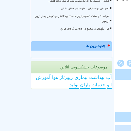
هشدار نسبت به اثرات مخرب مصرف مشروبات الکلی
اعتراض پرستاران بیمارستان فیاض بخش
عرضه 1 و هفت دهم میلیون خدمت بهداشتی و درمانی به زائرین
اربعین
طرز نگهداری صحیح داروها در گرمای عراق
جدیدترین ها
موضوعات خشکشویی آنلاین
آب
بهداشت
بیماری
رپورتاژ
هوا
آموزش
اتو
خدمات
باران
تولید