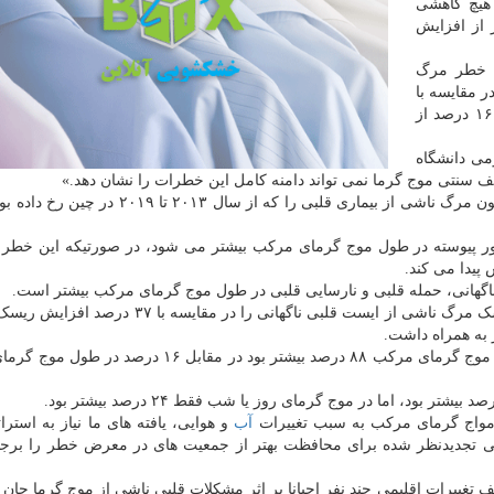
هیچ کاهشی
 از افزایش
ر در معرض خطر مرگ
 مقایسه با
۱۹ درصد افزایش ریسک ناشی از امواج گرما در روز و ۱۶ درصد از
ی دانشگاه
یف سنتی موج گرما نمی تواند دامنه کامل این خطرات را نشان دهد.»
برای این مطالعه، پژوهشگران داده های نزدیک به ۲.۴ میلیون مرگ ناشی از بیماری قلبی را که از سا
طور پیوسته در طول موج گرمای مرکب بیشتر می شود، در صورتیکه این خطر
یدا می کند.
 ناگهانی، حمله قلبی و نارسایی قلبی در طول موج گرمای مرکب بیشتر است.
به عنوان مثال، امواج گرمای مرکب ۸۶ درصد افزایش ریسک مرگ ناشی از ایست قلبی ناگهانی را در م
به همین ترتیب، احتمال مرگ ناشی از حمله قلبی در طول موج گرمای مرکب ۸۸ درصد بیشتر بود در مقابل
امواج گرمای مرکب به سبب تغییرات
آب
و هوایی، یافته های ما نیاز به استرا
ی تجدیدنظر شده برای محافظت بهتر از جمعیت های در معرض خطر را برج
ف تغییرات اقلیمی چند نفر احیانا بر اثر مشکلات قلبی ناشی از موج گرما جان خ