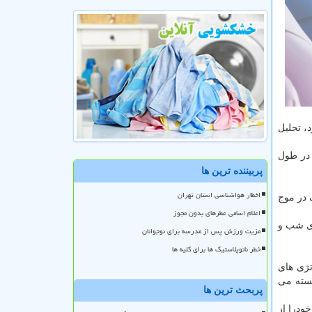
ل ۲۰۱۳ تا ۲۰۱۹ در چین رخ داده بود، تحلیل
 در طول
پربیننده ترین ها
اخطار هواشناسی استان تهران
قایسه با ۳۷ درصد افزایش ریسک در موج
اعلام اسامی عطرهای بدون مجوز
 ۱۶ درصد در طول موج گرمای شب و
مزیت ورزش پس از مدرسه برای نوجوانان
خطر نانوپلاستیک ها برای کلیه ها
تژی های
سته می
پربحث ترین ها
ودرا از