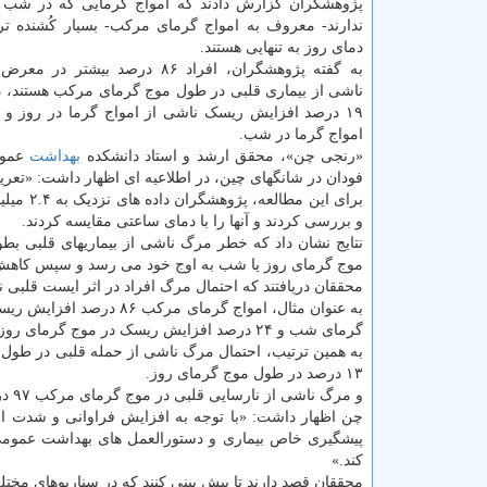
پژوهشگران گزارش دادند که امواج گرمایی که در شب 
ندارند- معروف به امواج گرمای مرکب- بسیار کُشنده تر
دمای روز به تنهایی هستند.
به گفته پژوهشگران، افراد ۸۶ درصد بیشت
ناشی از بیماری قلبی در طول موج گرمای مرکب هستند، در
امواج گرما در شب.
«رنجی چن»، محقق ارشد و استاد دانشکده
بهداشت
عموم
فودان در شانگهای چین، در اطلاعیه ای اظهار داشت: «تعر
و بررسی کردند و آنها را با دمای ساعتی مقایسه کردند.
نتایج نشان داد که خطر مرگ ناشی از بیماریهای قلبی ب
موج گرمای روز یا شب به اوج خود می رسد و سپس کاهش پ
محققان دریافتند که احتمال مرگ افراد در اثر ایست قلبی
گرمای شب و ۲۴ درصد افزایش ریسک در موج گرمای روز به همراه داشت.
۱۳ درصد در طول موج گرمای روز.
و مرگ ناشی از نارسایی قلبی در موج گرمای مرکب ۹۷ درصد بیشتر بود، اما در موج گرمای روز یا شب فقط ۲۴ درصد بیشتر بود.
چن اظهار داشت: «با توجه به افزایش فراوانی و شدت 
پیشگیری خاص بیماری و دستورالعمل های بهداشت عموم
کند.»
محققان قصد دارند تا پیش بینی کنند که در سناریوهای مختل