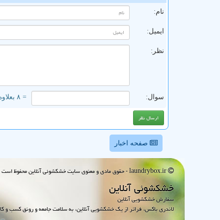
نام:
ایمیل:
نظر:
سوال:
= ۸ بعلاوه ۳
صفحه اخبار
laundrybox.ir - حقوق مادی و معنوی سایت خشكشوئی آنلاین محفوظ است : 1395~1405
خشكشوئی آنلاین
سفارش خشکشویی آنلاین
لاندری باکس، فراتر از یک خشکشویی آنلاین، به سلامت جامعه و رونق کسب و کا