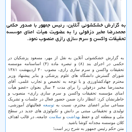
به گزارش خشکشوئی آنلاین، رئیس جمهور با صدور حکمی
محمدرضا مخبر دزفولی را به عضویت هیأت امنای موسسه
تحقیقات واکسن و سرم سازی رازی منصوب نمود.
به گزارش خشکشوئی آنلاین به نقل از مهر، مسعود پزشکیان در
حکمی در اجرای بند (۸) و تبصره ماده (۴) اساسنامه موسسه
تحقیقات واکسن و سرم سازی رازی، مصوب ۳۰ اردیبهشت ۱۳۸۱
شورای گسترش دانشگاه های علوم پزشکی و بنابر پیشنهاد وزیر
محترم جهادکشاورزی و با توجه به تخصص و تجارب علمی، آقای
محمدرضا مخبر دزفولی را برای مدت ۴ سال بعنوان «عضو هیأت
امنای مؤسسه تحقیقات واکسن و سرم سازی رازی» منصوب و
خاطرنشان کرد: انتظار دارد ضمن حضور فعال در جلسات و تشریک
مساعی سایر اعضای محترم، نسبت به
توسعه
فعالیتهای آموزشی،
تولیدی و تحقیقاتی مبتنی بر دانش و تکنولوژی های جدید در سطح
ملی و منطقه ای و حفظ
بهداشت
و
سلامت
جامعه، در قالب اهداف
کلان موسسه مجدانه کوشا باشید.
متن حکم رئیس جمهور به شرح زیر است؛