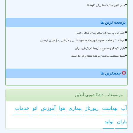
خطر نانوپلاستیک ها برای کلیه ها
پربحث ترین ها
اعتراض پرستاران بیمارستان فیاض بخش
عرضه 1 و هفت دهم میلیون خدمت بهداشتی و درمانی به زائرین اربعین
طرز نگهداری صحیح داروها در گرمای عراق
کلید سلامتی، داشتن برنامه منظم روزانه است
جدیدترین ها
موضوعات خشکشویی آنلاین
آب
بهداشت
رپورتاژ
بیماری
هوا
آموزش
اتو
خدمات
باران
تولید