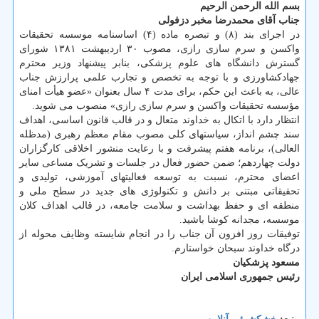
بسم الله الرحمن الرحیم
جناب آقای محمدرضا مخبر دزفولی
در اجرای بند (۸) و تبصره ماده (۴) اساسنامه موسسه تحقیقات
واکسن و سرم سازی رازی، مصوب ۳۰ اردیبهشت ۱۳۸۱ شورای
گسترش دانشگاه های علوم پزشکی، بنابر پیشنهاد وزیر محترم
جهادکشاورزی و با توجه به تخصص و تجارب علمی پرارزش جناب
عالی، به باعث این حکم، برای مدت ۴ سال بعنوان «عضو هیأت امنای
مؤسسه تحقیقات واکسن و سرم سازی رازی» منصوب می شوید.
انتظار دارد با اتکال به خداوند متعال و در قالب قانون اساسی، اهداف
سند چشم انداز، سیاستهای کلی مصوب مقام معظم رهبری (مدظله
العالی)، برنامه هفتم پیشرفت و با رعایت منشور اخلاقی کارگزاران
دولت چهاردهم؛ ضمن حضور فعال در جلسات و تشریک مساعی سایر
اعضای محترم، نسبت به توسعه فعالیتهای آموزشی، تولیدی و
تحقیقاتی مبتنی بر دانش و تکنولوژی های جدید در سطح ملی و
منطقه ای و حفظ بهداشت و سلامت جامعه، در قالب اهداف کلان
موسسه، مجدانه کوشا باشید.
توفیقات روز افزون آن جناب را در انجام شایسته وظایف محوله از
درگاه خداوند سبحان خواستارم.
مسعود پزشکیان
رئیس جمهوری اسلامی ایران