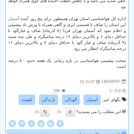
گاهی شدید می باشد و با کاهش غلظت آلاینده های جوی همراه خواهد
بود.
اداره کل هواشناسی استان تهران همینطور برای پنج روز آینده
آسمان
این استان را صاف تا قسمتی ابری و گاهی همراه با وزش باد پیشبینی
و اعلام نمود که آسمان تهران فردا (۸ آذرماه) صاف و غبارآلود با
حداقل دمای ۶ و بالاترین دمای ۱۶ درجه سانتیگراد و طی سه شنبه
(۹ آذرماه) صاف و غبار آلود با حداقل دمای ۷ و بالاترین دمای ۱۶
درجه سانتیگراد انتظار می رود.
صحت پیشبینی هواشناسی در بازه زمانی یک هفته حدود ۸۰ درصد
است.
1404/09/07
16:35:07
290
/ 5
0.0
تگهای خبر:
آسمان
,
آلودگی
,
بارندگی
,
كیفیت
این مطلب را می پسندید؟
(0)
(0)
X