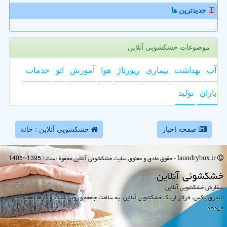
جدیدترین ها
موضوعات خشکشویی آنلاین
آب
بهداشت
بیماری
رپورتاژ
هوا
آموزش
اتو
خدمات
باران
تولید
صفحه اخبار
خشکشویی آنلاین : خانه
laundrybox.ir - حقوق مادی و معنوی سایت خشكشوئی آنلاین محفوظ است : 1395~1405
خشكشوئی آنلاین
سفارش خشکشویی آنلاین
لاندری باکس، فراتر از یک خشکشویی آنلاین، به سلامت جامعه و رونق کسب و کارها اهمیت
می‌دهد