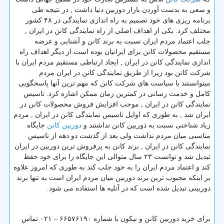
و سعی به بدست آوردن بازار دوربین دنیا داشت , در نتیجه طی
برنامه ریزی های خود تصمیم به راه اندازی نمایندگی در ۴۸ کشور
مختلف کرد. یکی از اهداف اصلی از راه نمایندگی کانن در ایران ,
جلب اعتماد مردم ایران نسبت به برند کانن و آشنایی و عرضه
مستقیم محصولات کانن برای ایرانیان بوده است.از دیگر اهداف راه
اندازی نمایندگی کانن در ایران , ایجاد ارتباطی مستقیم مردم ایران با
شرکت کانن بود زیرا از طریق نمایندگی کانن در ایران مردم
میتوانستند با سیاست های شرکت کانن که مهم ترین آنها پاسخگویی
کامل و خدمت رسانی در کمترین زمان ممکن اشاره کرد. تاسیس
نمایندگی کانن در ایران , موجب افزایش فروش محصولات کانن در
ایران شد , به طوری که اوایل تاسیس نمایندگی کانن در ایران , مردم
دوربین کانن
زیاد شناختی نسبت به ذوربین کانن نداشتند و
جایگاه
مناسبی میان مردم نداشت ولی بعد از گذشت دو دهه از تاسیس
نمایندگی کانن در ایران , برند کانن به پرفروش ترین دوربین در ایران
تبدیل شد و توانست ۲۳ سال متوالی این جایگاه را برای خود حفظ
کند و اعتماد مردم ایران را به خود جلب کند به طوری که امروز علاوه
بر اینکه محبوب ترین برند دوربین میان مردم ایران است به تنها برند
دوربینی تبدیل شده است که در آتلیه ها استفاده می شود.
برای خرید دوربین کانن و نیکون با شماره ۶۶۵۷۶۱۹۰ – ۰۲۱ تماس