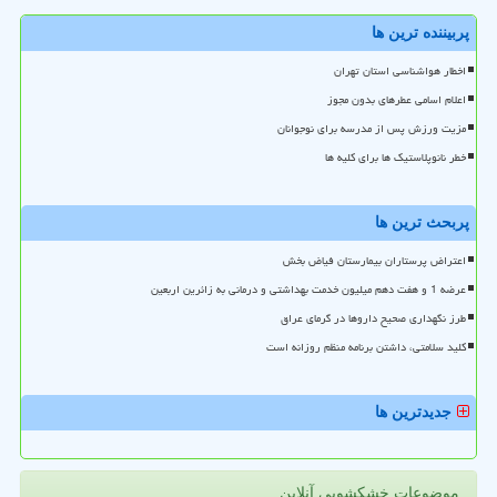
پربیننده ترین ها
اخطار هواشناسی استان تهران
اعلام اسامی عطرهای بدون مجوز
مزیت ورزش پس از مدرسه برای نوجوانان
خطر نانوپلاستیک ها برای کلیه ها
پربحث ترین ها
اعتراض پرستاران بیمارستان فیاض بخش
عرضه 1 و هفت دهم میلیون خدمت بهداشتی و درمانی به زائرین اربعین
طرز نگهداری صحیح داروها در گرمای عراق
کلید سلامتی، داشتن برنامه منظم روزانه است
جدیدترین ها
موضوعات خشکشویی آنلاین