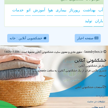
آب
بهداشت
رپورتاژ
بیماری
هوا
آموزش
اتو
خدمات
باران
تولید
صفحه اخبار
خشکشویی آنلاین : خانه
laundrybox.ir - حقوق مادی و معنوی سایت خشكشوئی آنلاین محفوظ است : 1395~1405
خشكشوئی آنلاین
سفارش خشکشویی آنلاین
لاندری باکس، فراتر از یک خشکشویی آنلاین، به سلامت جامعه و رونق کسب و کارها اهمیت
می‌دهد
صفحات خشكشوئی آنلاین
درباره ما
تبلیغات در سایت
آرشیو مطالب