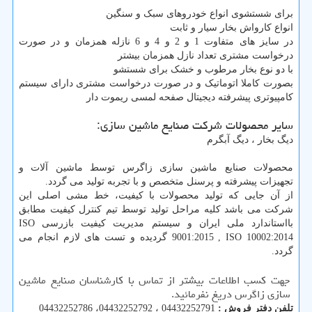
برای شستشوی انواع خودروهای سبک و سنگین
انواع کارواش بخار سیار و ثابت
در سایز های متفاوت 1 و 2 و 4 و 6 نازله همزمان و در صورت
درخواست مشتری تعداد نازل همزمان بیشتر
با دو نوع بخار مرطوب و خشک برای شستشو
بصورت کاملا اتوماتیک و در صورت درخواست مشتری دارای سیستم
کامپیوتری پیشرفته دیجیتال صفحه لمسی ریموت دار
سایر محصولات شرکت صنایع ماشین سازی:
دیگ بخار ، دیگ آبگرم
محصولات صنایع ماشین سازی زاگرس توسط ماشین آلات و
تجهیزات پیشرفته و پرسنل متخصص و با تجربه تولید می گردد.
از آن جایی که تولید محصولات با کیفیت، خط مشی اصلی این
شرکت می باشد کلیه مراحل تولید توسط تیم کنترل کیفیت مطابق
بااستاندارد ملی ایران و سیستم مدیریت کیفیت بازرسی ISO
9001:2015 , ISO 10002:2014 گردیده و تست های لازم انجام می
گردد.
جهت کسب اطلاعات بیشتر از تماس با کارشناسان صنایع ماشین
سازی زاگرس دریغ نفرمائید.
تلفن دفتر فروش :
04432252791 ، 04432252792، 04432252786