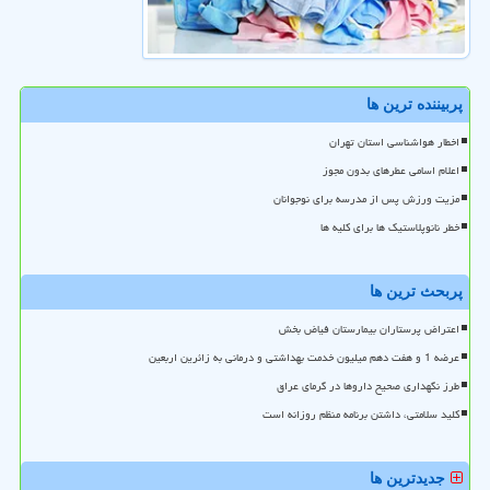
پربیننده ترین ها
اخطار هواشناسی استان تهران
اعلام اسامی عطرهای بدون مجوز
مزیت ورزش پس از مدرسه برای نوجوانان
خطر نانوپلاستیک ها برای کلیه ها
پربحث ترین ها
اعتراض پرستاران بیمارستان فیاض بخش
عرضه 1 و هفت دهم میلیون خدمت بهداشتی و درمانی به زائرین اربعین
طرز نگهداری صحیح داروها در گرمای عراق
کلید سلامتی، داشتن برنامه منظم روزانه است
جدیدترین ها