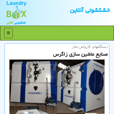
خشكشوئی آنلاین
منو
دستگاههای كارواش بخار
صنایع ماشین سازی زاگرس