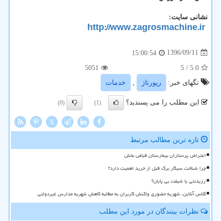
نشانی سایت:
http://www.zagrosmachine.ir
1396/09/11
15:00:54
5051
/ 5
5.0
تگهای خبر:
رپورتاژ
,
خدمات
این مطلب را می پسندید؟
(0)
(1)
X
تازه ترین مطالب مرتبط
اعتراض پرستاران بیمارستان فیاض بخش
چرا شناخت سیگار برگ قبل از خرید اهمیت دارد؟
رزیدنتی یا شیفت بی پایان؟
کلاس آنلاین، شهریه حضوری واکنش کاربران به مطالبه کاهش شهریه مدارس غیردولتی
نظرات بینندگان در مورد این مطلب