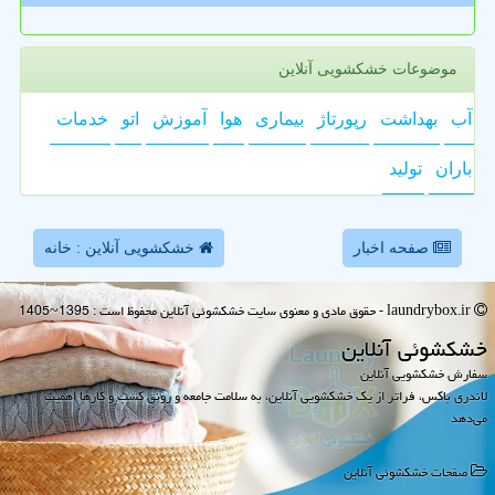
موضوعات خشکشویی آنلاین
آب
بهداشت
رپورتاژ
بیماری
هوا
آموزش
اتو
خدمات
باران
تولید
صفحه اخبار
خشکشویی آنلاین : خانه
laundrybox.ir - حقوق مادی و معنوی سایت خشكشوئی آنلاین محفوظ است : 1395~1405
خشكشوئی آنلاین
سفارش خشکشویی آنلاین
لاندری باکس، فراتر از یک خشکشویی آنلاین، به سلامت جامعه و رونق کسب و کارها اهمیت
می‌دهد
صفحات خشكشوئی آنلاین