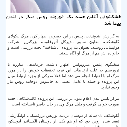
خشكشوئی آنلاین جسد یك شهروند روس دیگر در لندن
پیدا شد
به گزارش ایندیپندنت، پلیس در این خصوص اظهار كرد، مرگ نیكولای
گلوشكف، معاون سابق مدیركل آئروفلوت، بزرگترین شركت
هواپیمایی روسیه، بعنوان یك پرونده "ناشناخته" تحت بررسی است و
خانواده اش هم از مرگ او آگاه شدند.
سخنگوی پلیس متروپولیتن اظهار داشت: فرماندهی مبارزه با
تروریسم به علت ارتباطات این فرد، تحقیقات خویش را در مورد
مرگ او با احتیاط انجام می دهد اما فعلا مدركی از وجود ارتباط میان
این پرونده و حمله با عامل عصبی به جاسوس دوجانبه روس تبار
وجود ندارد.
مركز پلیس لندن اعلام نمود: در بررسی این پرونده كالبدشكافی جسد
صورت خواهد گرفت و دلیل مرگ وی در حال حاضر ناشناخته است.
گلوشكف 68 ساله از دوستان نزدیك بوریس برزفسكی، اولیگارشی
تبعید شده روس بود كه او هم یكی از دوستان الكساندر لیویننكو،
جاسوسِ به قتل رسیده بود.