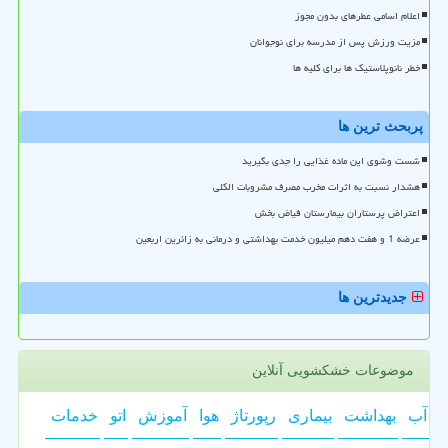
اعلام اسامی عطرهای بدون مجوز
مزیت ورزش پس از مدرسه برای نوجوانان
خطر نانوپلاستیک ها برای کلیه ها
پربحث ترین ها
شست وشوی این ماده غذایی را جدی بگیرید
هشدار نسبت به اثرات مخرب مصرف مشروبات الکلی
اعتراض پرستاران بیمارستان فیاض بخش
عرضه 1 و هفت دهم میلیون خدمت بهداشتی و درمانی به زائرین اربعین
جدیدترین ها
موضوعات خشکشویی آنلاین
آب
بهداشت
بیماری
رپورتاژ
هوا
آموزش
اتو
خدمات