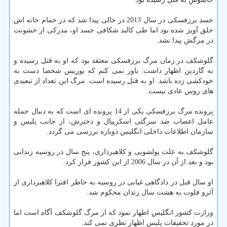
جسد برزفسكی در سال 2013 در حالی پیدا شد كه در حمام خانه اش
حلق آویز شده بود اما طی كالبد شكافی جسد او، مدركی از خشونت
در مرگش پیدا نشد.
گلوشكف در زمان مرگ برزفسكی معتقد بود كه او به قتل رسیده و
به گاردین اظهار داشت: باور نمی كنم كه بوریس شخصا دست به
خودكشی زده باشد. او به قتل رسیده است. مرگ این تعداد از تبعیدی
های روس عادی نیست.
پرونده مرگ برزفسكی یكی از 14 پرونده ای است كه به دنبال حمله
عامل اعصاب ضد سرگئی اسكریپال و دخترش، از جانب پلیس و
سازمان اطلاعات داخلی انگلیس دوباره بررسی می گردد.
گلوشكف به علت پولشویی و كلاهبرداری، پنج سال در روسیه زندانی
بود و بعد از آن در سال 2006 از این كشور فرار كرد.
او سال قبل در دادگاهی غیابی در روسیه به خاطر افترا كلاهبرداری از
آئرو فلوت به هشت سال زندان محكوم شد.
وزارت كشور انگلیس اظهار نمود كه از مرگ گلوشكف آگاه است اما
در مورد تحقیقات پلیس اظهار نظری نمی كند.