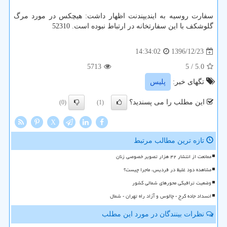
سفارت روسیه به ایندیپندنت اظهار داشت: هیچكس در مورد مرگ
گلوشكف با این سفارتخانه در ارتباط نبوده است. 52310
1396/12/23
14:34:02
5713
/ 5
5.0
تگهای خبر:
پلیس
این مطلب را می پسندید؟
(0)
(1)
X
تازه ترین مطالب مرتبط
ممانعت از انتشار ۴۲ هزار تصویر خصوصی زنان
مشاهده دود غلیظ در فردیس، ماجرا چیست؟
وضعیت ترافیکی محورهای شمالی کشور
انسداد جاده کرج - چالوس و آزاد راه تهران - شمال
نظرات بینندگان در مورد این مطلب