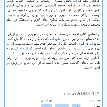
افزایش مصرف
آب
بخش شهری، روستایی و صنعتی اجتناب ناپذیر
خواهد بود.
آب
در فرآیند توسعه اقتصادی، اجتماعی و فرهنگی كشور
نقش عمده و كلیدی دارد. افزایش تولیدات كشاورزی و امنیت غذایی،
توسعه مراكز جمعیت شهری و روستایی، بهبود و ارتقای كیفیت
زندگی در گرو انجام سرمایه گذاری های لازم و هماهنگ در ابعاد
مختلف توسعه و بهره برداری از منابع
آب
است.
بر اساس كتاب تحولات و وضعیت جمعیت در جمهوری اسلامی ایران،
اتلاف منابع
آب
و بهره پایین منابع
آب
یكی دیگر از دلایل كاهش كمی
منابع
آب
در ایران است. یكی از شاخص های مهم استفاده بهینه از
آب
بهره وری
آب
است. این شاخص نشان داده است كه
اقتصاد
كشور به
ازای استحصال هر متر مكعب
آب
، چند واحد ثروت ( تولید ناخالص
داخلی) تولید می كند. بررسی روند تغییرات بهره وری
آب
در ایران
طی سال های گذشته مبین عدم استفاده از این منابع پرارزش در
كشور است.
1397/01/11
15:22:49
4912
/ 5
5.0