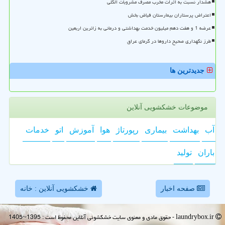
هشدار نسبت به اثرات مخرب مصرف مشروبات الکلی
اعتراض پرستاران بیمارستان فیاض بخش
عرضه 1 و هفت دهم میلیون خدمت بهداشتی و درمانی به زائرین اربعین
طرز نگهداری صحیح داروها در گرمای عراق
جدیدترین ها
موضوعات خشکشویی آنلاین
آب
بهداشت
بیماری
رپورتاژ
هوا
آموزش
اتو
خدمات
باران
تولید
صفحه اخبار
خشکشویی آنلاین : خانه
laundrybox.ir - حقوق مادی و معنوی سایت خشكشوئی آنلاین محفوظ است : 1395~1405