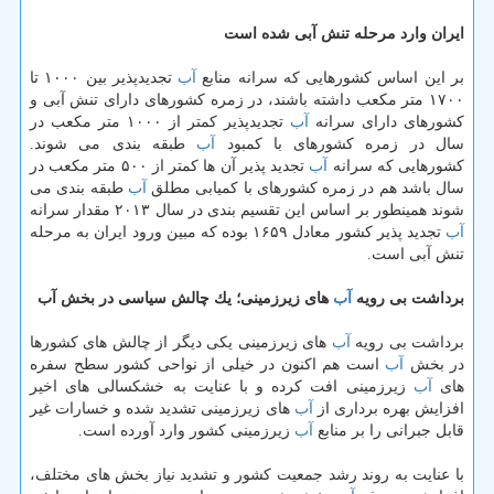
ایران وارد مرحله تنش آبی شده است
بر این اساس كشورهایی كه سرانه منابع
آب
تجدیدپذیر بین ۱۰۰۰ تا
۱۷۰۰ متر مكعب داشته باشند، در زمره كشورهای دارای تنش آبی و
كشورهای دارای سرانه
آب
تجدیدپذیر كمتر از ۱۰۰۰ متر مكعب در
سال در زمره كشورهای با كمبود
آب
طبقه بندی می شوند.
كشورهایی كه سرانه
آب
تجدید پذیر آن ها كمتر از ۵۰۰ متر مكعب در
سال باشد هم در زمره كشورهای با كمیابی مطلق
آب
طبقه بندی می
شوند همینطور بر اساس این تقسیم بندی در سال ۲۰۱۳ مقدار سرانه
آب
تجدید پذیر كشور معادل ۱۶۵۹ بوده كه مبین ورود ایران به مرحله
تنش آبی است.
برداشت بی رویه
آب
های زیرزمینی؛ یك چالش سیاسی در بخش آب
برداشت بی رویه
آب
های زیرزمینی یكی دیگر از چالش های كشورها
در بخش
آب
است هم اكنون در خیلی از نواحی كشور سطح سفره
های
آب
زیرزمینی افت كرده و با عنایت به خشكسالی های اخیر
افزایش بهره برداری از
آب
های زیرزمینی تشدید شده و خسارات غیر
قابل جبرانی را بر منابع
آب
زیرزمینی كشور وارد آورده است.
با عنایت به روند رشد جمعیت كشور و تشدید نیاز بخش های مختلف،