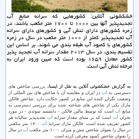
خشكشوئی آنلاین: كشورهایی كه سرانه منابع آب
تجدیدپذیر آنها بین ۱۰۰۰ تا ۱۷۰۰ متر مكعب باشند، در
زمره كشورهای دارای تنش آبی و كشورهای دارای سرانه
آب تجدیدپذیر كمتر از ۱۰۰۰ متر مكعب در سال در زمره
كشورهای با كمبود آب طبقه بندی می شوند. بر اساس این
تقسیم بندی، در سال ۲۰۱۳ مقدار سرانه آب تجدید پذیر
كشور معادل ۱۶۵۹ بوده است كه مبین ورود ایران به
مرحله تنش آبی است.
به گزارش خشكشوئی آنلاین به نقل از ایسنا،
بررسی شاخص های
دسترسی به
آب
در ایران و مقایسه آن با شاخص های بین المللی از
وضعیت نگران كننده این منابع در كشور حكایت دارد. شاخص فالكن
مارك یكی از شاخص های شناخته شده برای بررسی دسترسی به
منابع
آب
است كه توسط مالین فالكن - دانشمند سوئدی - در مورد
بحران
آب
است كه بر مبنای مقدار سرانه
آب
تجدیدپذیر سالیانه هر
كشور تعریف شده است. فالكن مارك سرانه
آب
۱۷۰۰ متر مكعبی
در سال را بعنوان شاخص تنش و میزان ۱۰۰۰ متر مكعب
آب
در سال
را بعنوان شاخص كمبود معرفی كرده است.