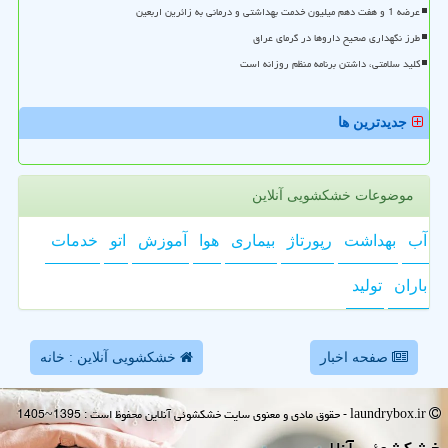
عرضه 1 و هفت دهم میلیون خدمت بهداشتی و درمانی به زائرین اربعین
طرز نگهداری صحیح داروها در گرمای عراق
کلید سلامتی، داشتن برنامه منظم روزانه است
جدیدترین ها
موضوعات خشکشویی آنلاین
آب
بهداشت
رپورتاژ
بیماری
هوا
آموزش
اتو
خدمات
باران
تولید
صفحه اخبار
خشکشویی آنلاین : خانه
laundrybox.ir - حقوق مادی و معنوی سایت خشكشوئی آنلاین محفوظ است : 1395~1405