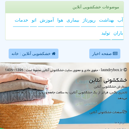
موضوعات خشکشویی آنلاین
آب
بهداشت
رپورتاژ
بیماری
هوا
آموزش
اتو
خدمات
باران
تولید
صفحه اخبار
خشکشویی آنلاین : خانه
laundrybox.ir - حقوق مادی و معنوی سایت خشكشوئی آنلاین محفوظ است : 1395~1405
خشكشوئی آنلاین
سفارش خشکشویی آنلاین
لاندری باکس، فراتر از یک خشکشویی آنلاین، به سلامت جامعه و رونق کسب و کارها اهمیت
می‌دهد
صفحات خشكشوئی آنلاین
درباره ما