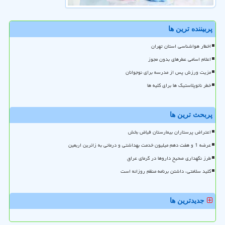
پربیننده ترین ها
اخطار هواشناسی استان تهران
اعلام اسامی عطرهای بدون مجوز
مزیت ورزش پس از مدرسه برای نوجوانان
خطر نانوپلاستیک ها برای کلیه ها
پربحث ترین ها
اعتراض پرستاران بیمارستان فیاض بخش
عرضه 1 و هفت دهم میلیون خدمت بهداشتی و درمانی به زائرین اربعین
طرز نگهداری صحیح داروها در گرمای عراق
کلید سلامتی، داشتن برنامه منظم روزانه است
جدیدترین ها