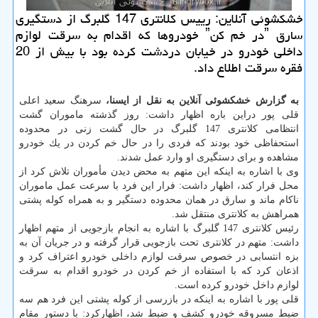
خشكشوئی آنلاین: رییس كلانتری 147 گلبرگ از دستگیری
سارق ˮدر خم كنˮ خودروها كه اقدام به سرقت لوازم
داخلی خودرو در خیابان دردشت كرده بود با بیش از 20
فقره سرقت اطلاع داد.
به گزارش خشكشوئی آنلاین به نقل از ایسنا،
سرهنگ سعید اعلی
قلی پور دراین باره اظهار داشت: روز گذشته ماموران گشت
انتظامی كلانتری 147 گلبرگ در حال گشت زنی در محدوده
استحفاظی خود بودند كه فردی را در حال خم كردن در یك خودرو
مشاهده و برای دستگیری او وارد عمل شدند.
وی با اشاره به اینكه این متهم به محض دیدن مأموران تلاش كرد از
محل فرار كند، اظهار داشت: فرار این فرد با سرعت عمل ماموران
ناكام ماند و سارق در همان محدوده دستگیر و به همراه كوله پشتی
همراهش به كلانتری منتقل شد.
رئیس كلانتری 147 گلبرگ با اشاره به انجام بازجویی از متهم اظهار
داشت: متهم در كلانتری تحت بازجویی قرار گرفته و در جریان آن به
بزه انتسابی در خصوص سرقت لوازم داخلی خودرو اعتراف كرد و
اذعان كرد كه با استفاده از خم كردن در خودرو اقدام به سرقت
لوازم داخل خودرو كرده است.
قلی پور با اشاره به اینكه در بازرسی از كوله پشتی این فرد هم سه
ضبط مسروقه خودرو كشف و ضبط شد، اظهاركرد: با دستور مقام