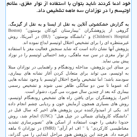
خود ادعا كردند شاید بتوان با استفاده از نوار مغزی، علائم
اوتیسم را در نوزادان سه ماهه تشخیص داد.
به گزارش خشكشوئی آنلاین به نقل از ایسنا و به نقل از گیزمگ
،
گروهی از پژوهشگران "بیمارستان كودكان بوستون" (Boston
Children's Hospital) و "دانشگاه بوستون" (BU) در آمریكا، روش
غیرمنتظره ای را برای تشخیص اختلال اوتیسم ابداع نموده اند.
پژوهش آنها نشان داده است كه شاید سنجش فعالیت مغز با استفاده
از نوار مغزی در سن سه ماهگی، رشد احتمالی اوتیسم را در نوزاد
پیش بینی نماید.
بر مبنای این پژوهش، مداخله زودهنگام و راهنمایی در نوزادان مبتلا
به اوتیسم، می تواند برای متعادل كردن آغاز نشانه های بیماری،
سودمند باشد؛ اما تشخیص واضح اختلال اوتیسم با وجود نشانه هایی
كه عموما تا سن دو سالگی ظاهر نمی شوند و تشخیص رسمی
بیماری كه بعد از چندین سال صورت می گیرد، دشوار است.
اخیرا، پژوهشگران برای یافتن راه های تشخیص زودهنگام اوتیسم،
روش های بسیاری همچون آزمایش خون و ردیابی چشم انجام داده
اند. یكی از امیدواركننده ترین پژوهش های اخیر كه سال قبل در
"دانشگاه كارولینای شمالی در چپل هیل" (UNC) انجام شد، روش
حدودا دقیقی را جهت استفاده از اسكن های "تصویرسازی تشدید
مغناطیسی كاركردی" یا " اف ام آرآی" (fMRI) در نوزادان 6 ماهه
عرضه داد. هرچند این پژوهش هنوز مراحل ابتدایی را می گذراند،