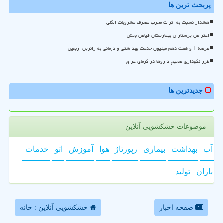
پربحث ترین ها
هشدار نسبت به اثرات مخرب مصرف مشروبات الکلی
اعتراض پرستاران بیمارستان فیاض بخش
عرضه 1 و هفت دهم میلیون خدمت بهداشتی و درمانی به زائرین اربعین
طرز نگهداری صحیح داروها در گرمای عراق
جدیدترین ها
موضوعات خشکشویی آنلاین
آب
بهداشت
بیماری
رپورتاژ
هوا
آموزش
اتو
خدمات
باران
تولید
صفحه اخبار
خشکشویی آنلاین : خانه