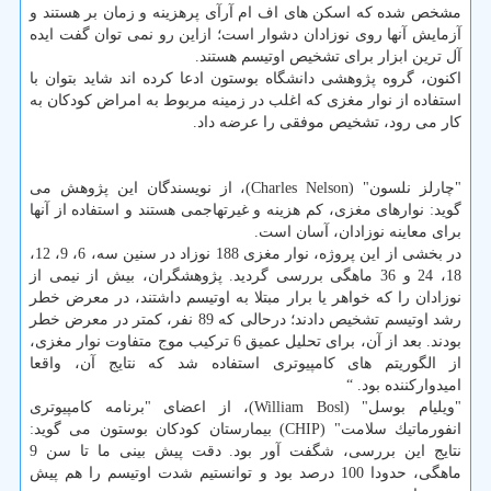
مشخص شده كه اسكن های اف ام آرآی پرهزینه و زمان بر هستند و
آزمایش آنها روی نوزادان دشوار است؛ ازاین رو نمی توان گفت ایده
آل ترین ابزار برای تشخیص اوتیسم هستند.
اكنون، گروه پژوهشی دانشگاه بوستون ادعا كرده اند شاید بتوان با
استفاده از نوار مغزی كه اغلب در زمینه مربوط به امراض كودكان به
كار می رود، تشخیص موفقی را عرضه داد.
"چارلز نلسون" (Charles Nelson)، از نویسندگان این پژوهش می
گوید: نوارهای مغزی، كم هزینه و غیرتهاجمی هستند و استفاده از آنها
برای معاینه نوزادان، آسان است.
در بخشی از این پروژه، نوار مغزی 188 نوزاد در سنین سه، 6، 9، 12،
18، 24 و 36 ماهگی بررسی گردید. پژوهشگران، بیش از نیمی از
نوزادان را كه خواهر یا برار مبتلا به اوتیسم داشتند، در معرض خطر
رشد اوتیسم تشخیص دادند؛ درحالی كه 89 نفر، كمتر در معرض خطر
بودند. بعد از آن، برای تحلیل عمیق 6 تركیب موج متفاوت نوار مغزی،
از الگوریتم های كامپیوتری استفاده شد كه نتایج آن، واقعا
امیدواركننده بود. “
"ویلیام بوسل" (William Bosl)، از اعضای "برنامه كامپیوتری
انفورماتیك سلامت" (CHIP) بیمارستان كودكان بوستون می گوید:
نتایج این بررسی، شگفت آور بود. دقت پیش بینی ما تا سن 9
ماهگی، حدودا 100 درصد بود و توانستیم شدت اوتیسم را هم پیش