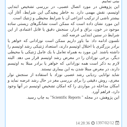
بینی نماییم.
این پژوهش در مورد اتصال عصبی، در بررسی تشخیص ابتدایی
اوتیسم، نقش مهمی دارد. به خاطر پیچیدگی این شرایط، آغاز آن،
بیشتر ناشی از تركیب انتزاعی آن با شرایط محیطی و ژنتیك است.
این مورد نشان داده است كه ممكن است نشانگرهای زیستی ساده
موجود در خون، بزاق و ادرار، سنجش دقیق یا قابل اعتمادی از این
شرایط در سنین ابتدایی عرضه كنند.
نلسون ادامه داد: ما باور داریم ممكن است نوزادانی كه خواهر یا
برادر بزرگتری با اختلال اوتیسم دارند، استعداد ژنتیكی رشد اوتیسم را
داشته باشند. این مورد به همراه تعامل با یك عامل ژنتیكی یا محیطی
دیگر، برخی نوزادان را در معرض رشد اوتیسم قرار می دهد. البته
لازم به ذكر است همه نوزادانی كه خواهر یا برادر مبتلا به اوتیسم
دارند، در معرض مبتلا شدن به این بیماری نیستند.
شاید توانایی ردیابی رشد عصبی نوزاد با استفاده از سنجش نوار
مغزی، روش دقیقی را برای بررسی مغز در حال رشد عرضه نماید و
امكان مداخله در مواردی را كه امكان تشخیص اوتیسم در آنها وجود
دارد، فراهم آورد.
این پژوهش، در مجله " Scientific Reports" به چاپ رسید.
1397/02/12
14:28:36