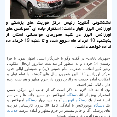
خشكشوئی آنلاین: رئیس مركز فوریت های پزشكی و
اورژانس البرز اظهار داشت: استقرار جاده ای آمبولانس های
اورژانس البرز در كلیه محورهای مواصلاتی استان از
پنجشنبه 10 خرداد ماه شروع شده و تا شنبه 19 خرداد ماه
ادامه خواهد داشت.
«مهرداد بابایی» در گفت وگو با خبرنگار ایسنا، اظهار نمود: با فرا
رسیدن 14 خرداد و به منظور گرامیداشت سالروز ارتحال ملكوتی
رهبر كبیر انقلاب، حضرت امام خمینی (ره) و همینطور لیالی قدر،
مركز اورژانس 115 البرز همچون سال های گذشته، با تمام توان و
امكانات آماده خدمت به زائرین روزه دار حرم مطهر و هم شب زنده
داران لیالی قدر است.
وی ادامه داد: لازم به ذكر است كه از جانب این مركز، ضمن
استقرار بیش از 40
دستگاه
آمبولانس در مسیر جاده ها و مراسم
احیاء تعداد یك
دستگاه
اتوبوس
آمبولانس، چهار
دستگاه
آمبولانس و
یك
دستگاه
موتورلانس با آمادگی كامل 30 نیروی كارشناس فوریت
های پزشكی آقا و خانم مستقر در حرم مطهر و آماده عرضه
خدمات
درمانی به زائرین حرم مطهر هستند.