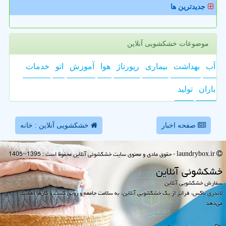
جدیدترین ها
موضوعات خشکشویی آنلاین
آب
بهداشت
بیماری
رپورتاژ
هوا
آموزش
اتو
خدمات
باران
تولید
صفحه اخبار
خشکشویی آنلاین : خانه
laundrybox.ir - حقوق مادی و معنوی سایت خشكشوئی آنلاین محفوظ است : 1395~1405
خشكشوئی آنلاین
سفارش خشکشویی آنلاین
لاندری باکس، فراتر از یک خشکشویی آنلاین، به سلامت جامعه و رونق کسب و کارها اهمیت
می‌دهد