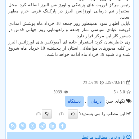
رئیس مركز فوریت های پزشكی و اورژانس البرز اضافه كرد: محل
استقرار تیم درمانی اورژانس البرز در پاركینگ غربی حرم مطهر
است.
بابایی اظهار نمود: همینطور روز جمعه 18 خرداد ماه پوشش امدادی
فریضه عبادی سیاسی نماز جمعه و راهپیمایی روز جهانی قدس در
دستور كار این مركز قرار دارد.
وی خاطرنشان كرد: استقرار جاده ای آمبولانس های اورژانس البرز
در كلیه محورهای مواصلاتی استان از پنجشنبه 10 خرداد ماه شروع
شده و تا شنبه 19 خرداد ماه ادامه خواهد داشت.
1397/03/14
23:45:39
5939
/ 5
5.0
تگهای خبر:
درمان
,
دستگاه
این مطلب را می پسندید؟
(0)
(1)
X
تازه ترین مطالب مرتبط