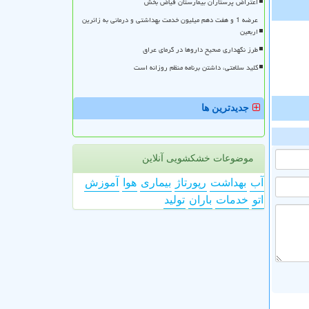
اعتراض پرستاران بیمارستان فیاض بخش
عرضه 1 و هفت دهم میلیون خدمت بهداشتی و درمانی به زائرین
اربعین
طرز نگهداری صحیح داروها در گرمای عراق
کلید سلامتی، داشتن برنامه منظم روزانه است
جدیدترین ها
موضوعات خشکشویی آنلاین
آب
بهداشت
رپورتاژ
بیماری
هوا
آموزش
اتو
خدمات
باران
تولید