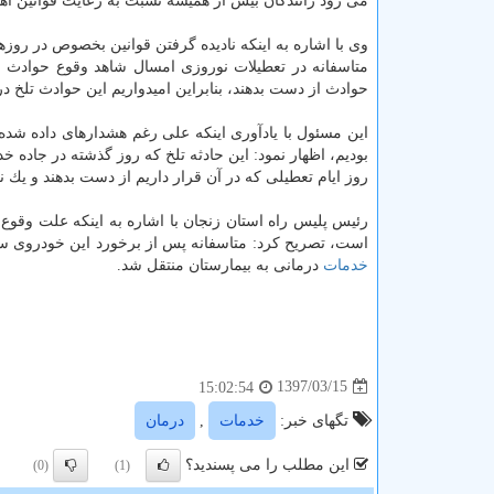
می رود رانندگان بیش از همیشه نسبت به رعایت قوانین اهتم
وی با اشاره به اینكه نادیده گرفتن قوانین بخصوص در روز
متاسفانه در تعطیلات نوروزی امسال شاهد وقوع حوادث 
حوادث از دست بدهند، بنابراین امیدواریم این حوادث تلخ در
این مسئول با یادآوری اینكه علی رغم هشدارهای داده شده
بودیم، اظهار نمود: این حادثه تلخ كه روز گذشته در جاده خد
روز ایام تعطیلی كه در آن قرار داریم از دست بدهند و یك 
رئیس پلیس راه استان زنجان با اشاره به اینكه علت وقوع
است، تصریح كرد: متاسفانه پس از برخورد این خودروی سو
خدمات
درمانی به بیمارستان منتقل شد.
1397/03/15
15:02:54
تگهای خبر:
خدمات
,
درمان
این مطلب را می پسندید؟
(0)
(1)