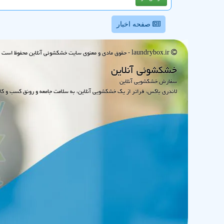
صفحه اخبار
laundrybox.ir - حقوق مادی و معنوی سایت خشكشوئی آنلاین محفوظ است : 1395~1405
خشكشوئی آنلاین
سفارش خشکشویی آنلاین
لاندری باکس، فراتر از یک خشکشویی آنلاین، به سلامت جامعه و رونق کسب و کا