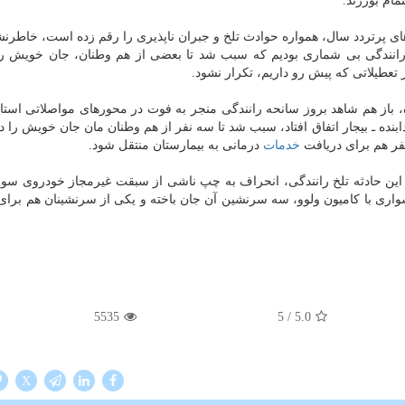
ام بورزند.
های پرتردد سال، همواره حوادث تلخ و جبران ناپذیری را رقم زده است، خاطرنش
رانندگی بی شماری بودیم كه سبب شد تا بعضی از هم وطنان، جان خویش را
 تعطیلاتی كه پیش رو داریم، تكرار نشود.
، باز هم شاهد بروز سانحه رانندگی منجر به فوت در محورهای مواصلاتی استا
ابنده ـ بیجار اتفاق افتاد، سبب شد تا سه نفر از هم وطنان مان جان خویش را د
نفر هم برای دریافت
خدمات
درمانی به بیمارستان منتقل شود.
 این حادثه تلخ رانندگی، انحراف به چپ ناشی از سبقت غیرمجاز خودروی سوا
اری با كامیون ولوو، سه سرنشین آن جان باخته و یكی از سرنشینان هم برای
5535
/ 5
5.0
X