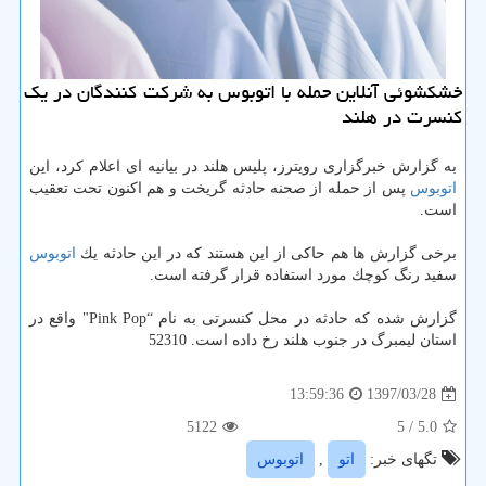
خشكشوئی آنلاین حمله با اتوبوس به شركت كنندگان در یك
كنسرت در هلند
به گزارش خبرگزاری رویترز، پلیس هلند در بیانیه ای اعلام كرد، این
اتوبوس
پس از حمله از صحنه حادثه گریخت و هم اكنون تحت تعقیب
است.
برخی گزارش ها هم حاكی از این هستند كه در این حادثه یك
اتوبوس
سفید رنگ كوچك مورد استفاده قرار گرفته است.
گزارش شده كه حادثه در محل كنسرتی به نام “Pink Pop" واقع در
استان لیمبرگ در جنوب هلند رخ داده است. 52310
1397/03/28
13:59:36
5122
/ 5
5.0
تگهای خبر:
اتو
,
اتوبوس