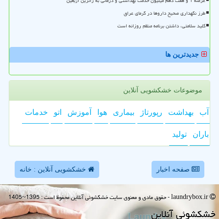
عرضه 1 و هفت دهم میلیون خدمت بهداشتی و درمانی به زائرین اربعین
طرز نگهداری صحیح داروها در گرمای عراق
کلید سلامتی، داشتن برنامه منظم روزانه است
جدیدترین ها
موضوعات خشکشویی آنلاین
آب
بهداشت
رپورتاژ
بیماری
هوا
آموزش
اتو
خدمات
باران
تولید
صفحه اخبار
خشکشویی آنلاین : خانه
laundrybox.ir - حقوق مادی و معنوی سایت خشكشوئی آنلاین محفوظ است : 1395~1405
خشكشوئی آنلاین