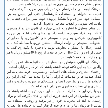
دستور مقام محترم قضایی متهم به این پلیس فراخوانده شد.
سرهنگ ابوطالبی خاطرنشان كرد: در بازجویی صورت گرفته متهم با
عنایت به شواهد و مستندات كارشناسان فنی این پلیس به بزه
انتسابی خود اعتراف و با تشكیل پرونده جهت سیر مراحل قضایی به
دادسرای عمومی و انقلاب معرفی و تحویل گردید.
این مقام مسئول با اشاره به فصل چهارم از قانون جرایم كامپیوتری
خطاب به افراد سودجو، ادامه داد: بر مبنای ماده 14 قانون جرایم
كامپیوتری، هركس به وسیله سیستم های كامپیوتری یا مخابراتی
محتویات مستهجن را تولید، ارسال، منتشر، توزیع یا معامله كند یا به
قصد ارسال یا انتشار یا تجارت، تولید یا ذخیره یا نگهداری كند، به
حبس از 91 روز تا 2 سال یا جزای نقدی از پنج تا 40میلیون ریال یا هر
دو مجازات محكوم خواهد شد.
سرهنگ ابوطالبی همینطور در سفارش به خانواده ها، تصریح كرد:
والدین باید به این نكته توجه داشته باشند كه در كنار مزایای استفاده
از فضای مجازی و شبكه های اجتماعی و دسترسی فزندانشان به این
فضا، صدمه ها و تهدیدات فراوانی آنها را تهدید می كند، ازاین رو
خانواده ها باید روابط بین اعضا را مستحكم تر نموده و وقت و دقت
بیشتری برای فعالیت سایبری فرزندان خود لحاظ كنند.
وی با بیان این كه خانواده ها باید به این مورد توجه داشته باشند كه
مجرمین سایبری در این فضا فرزندان آنها را هدف گرفته اند و برای
رسیدن به اهداف مجرمانه خود از هر ترفند و روشی استفاده می
نمایند تا فرزندان ما را در دام خود گرفتار كنند به خانواده ها، تصریح