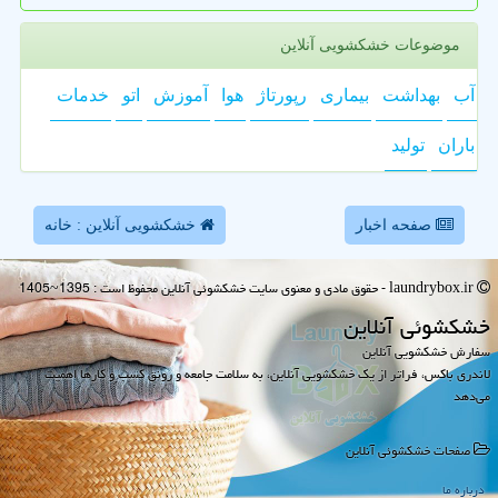
موضوعات خشکشویی آنلاین
آب
بهداشت
بیماری
رپورتاژ
هوا
آموزش
اتو
خدمات
باران
تولید
صفحه اخبار
خشکشویی آنلاین : خانه
laundrybox.ir - حقوق مادی و معنوی سایت خشكشوئی آنلاین محفوظ است : 1395~1405
خشكشوئی آنلاین
سفارش خشکشویی آنلاین
لاندری باکس، فراتر از یک خشکشویی آنلاین، به سلامت جامعه و رونق کسب و کارها اهمیت
می‌دهد
صفحات خشكشوئی آنلاین
درباره ما