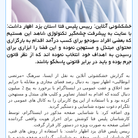
خشكشوئی آنلاین: رییس پلیس فتا استان یزد اظهار داشت:
با عنایت به پیشرفت چشمگیر تكنولوژی شاهد این هستیم
كه بعضی افراد سودجو برای كسب درآمد اقدام به بارگزاری
محتوای مبتذل و مستهجن نموده و این فضا را ابزاری برای
رسیدن به اهداف خود انتخاب نموده اند كه از نظر قانون
جرم بوده و باید در برابر قانونی پاسخگو باشند.
به گزارش خشكشوئی آنلاین به نقل از ایسنا، سرهنگ «مرتضی
ابوطالبی» اظهار نمود: به دنبال رصد فضای مجازی و مقابله با جرایم
ضد اخلاق و عفت عمومی در اینستاگرام با برخورد به پیج 2 میلیون
دنبال كننده كه اقدام به انتشار تصاویر و كلیپ های مبتذل و مستهجن
كرده بود و با استفاده از این پیج كاربران را به كانال های عمومی در
تلگرام دعوت نموده شناسایی و دستگیر گردید.
وی اضافه كرد: با شناسایی صفحه مذكور در اینستاگرام، توسط
كارشناسان پلیس فتا كوشش برای احراز هویت واقعی گرداننده
اصلی صفحه به صورت ویژه در دستور كار قرار گرفت.
رییس پلیس فتای یزد اظهار داشت: با استفاده از روش های فنی،
كارشناسان این پلیس موفق به شناسایی گرداننده صفحه شده و با