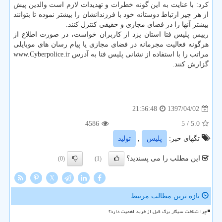
كرد: با عنایت به این گونه خطرات و تهدیدات لازم است والدین پیش
از هر چیز ارتباط دوستانه خود با فرزندانشان را بیشتر نموده تا بتوانند
بیشتر آنها را در فضای مجازی و حقیقی كنترل كنند.
رییس پلیس فتا استان یزد از كاربران خواست، در صورت اطلاع از
هرگونه فعالیت مجرمانه در فضای مجازی یا پیام رسان های موبایلی
مراتب را با استفاده از نشانی پلیس فتا به آدرس www.Cyberpolice.ir
گزارش كنند.
1397/04/02
21:56:48
4586
/ 5
5.0
تگهای خبر:
پلیس
,
تولید
این مطلب را می پسندید؟
(0)
(1)
X
تازه ترین مطالب مرتبط
چرا شناخت سیگار برگ قبل از خرید اهمیت دارد؟