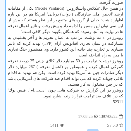
صورت گرفت.
در همین حال 'نیكلاس واسیلاروس' (Nicole Vasilaros) یكی از مقامات
ارشد 'انجمن ملی سازندگان (ادوات) دریایی' آمریكا هم در این باره
اظهار داشت: خیلی از گروه های متنفع بر این نظر هستند كه بیش از
این نمی توان این مسیر را ادامه داد و پیش رفت و تاثیر اعمال تعرفه
ها در نهایت به آنجا رسیده كه همگان بگویند 'دیگر كافی است'.
رویترز در ادامه نوشت: ترامپ به اعمال تحریم ها و آخر بخشیدن به
مشاركت در پیمان تجاری اقیانونس آرام (TPP) تهدید كرده كه تاثیر
بسیاری بر تجارت چند جانبه این كشور دارد. وی همینطور جنگ تجاری
با چین به راه انداخته است.
رویترز نوشت: ترامپ بر 50 میلیارد دلار كالای چینی 25 درصد تعرفه
گمركی اعمال كرده و همینطور بر (اعمال تعرفه ) 267 میلیارد دلار
دیگر صادرات چین به آمریكا تهدید كرده است. پكن هم تهدید به اقدام
تلافی جویانه كرده كه می تواند اقدام ضد شركت های آمریكایی باشد
كه در چین مشغول به كار هستند.
رویترز در این گزارش به شركت هایی چون 'آی.بی.ام'، 'فیس بوك'
كه در ائتلاف ضد ترامپ قرار دارند، اشاره نمود.
52311
1397/06/22
17:08:25
5411
/ 5
5.0