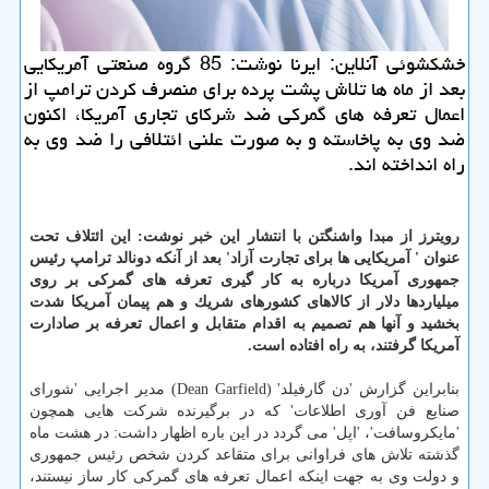
خشكشوئی آنلاین: ایرنا نوشت: 85 گروه صنعتی آمریكایی
بعد از ماه ها تلاش پشت پرده برای منصرف كردن ترامپ از
اعمال تعرفه های گمركی ضد شركای تجاری آمریكا، اكنون
ضد وی به پاخاسته و به صورت علنی ائتلافی را ضد وی به
راه انداخته اند.
رویترز از مبدا واشنگتن با انتشار این خبر نوشت: این ائتلاف تحت
عنوان ' آمریكایی ها برای تجارت آزاد' بعد از آنكه دونالد ترامپ رئیس
جمهوری آمریكا درباره به كار گیری تعرفه های گمركی بر روی
میلیاردها دلار از كالاهای كشورهای شریك و هم پیمان آمریكا شدت
بخشید و آنها هم تصمیم به اقدام متقابل و اعمال تعرفه بر صادارت
آمریكا گرفتند، به راه افتاده است.
بنابراین گزارش 'دن گارفیلد' (Dean Garfield) مدیر اجرایی 'شورای
صنایع فن آوری اطلاعات' كه در برگیرنده شركت هایی همچون
'مایكروسافت'، 'اپل' می گردد در این باره اظهار داشت: در هشت ماه
گذشته تلاش های فراوانی برای متقاعد كردن شخص رئیس جمهوری
و دولت وی به جهت اینكه اعمال تعرفه های گمركی كار ساز نیستند،