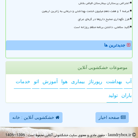
اعتراض پرستاران بیمارستان فیاض بخش
عرضه 1 و هفت دهم میلیون خدمت بهداشتی و درمانی به زائرین اربعین
طرز نگهداری صحیح داروها در گرمای عراق
کلید سلامتی، داشتن برنامه منظم روزانه است
جدیدترین ها
موضوعات خشکشویی آنلاین
آب
بهداشت
رپورتاژ
بیماری
هوا
آموزش
اتو
خدمات
باران
تولید
صفحه اخبار
خشکشویی آنلاین : خانه
laundrybox.ir - حقوق مادی و معنوی سایت خشكشوئی آنلاین محفوظ است : 1395~1405