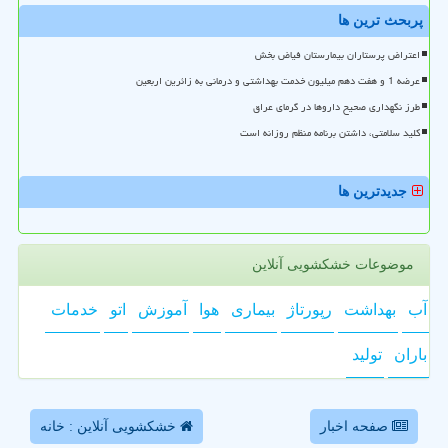
پربحث ترین ها
اعتراض پرستاران بیمارستان فیاض بخش
عرضه 1 و هفت دهم میلیون خدمت بهداشتی و درمانی به زائرین اربعین
طرز نگهداری صحیح داروها در گرمای عراق
کلید سلامتی، داشتن برنامه منظم روزانه است
جدیدترین ها
موضوعات خشکشویی آنلاین
آب
بهداشت
رپورتاژ
بیماری
هوا
آموزش
اتو
خدمات
باران
تولید
صفحه اخبار
خشکشویی آنلاین : خانه