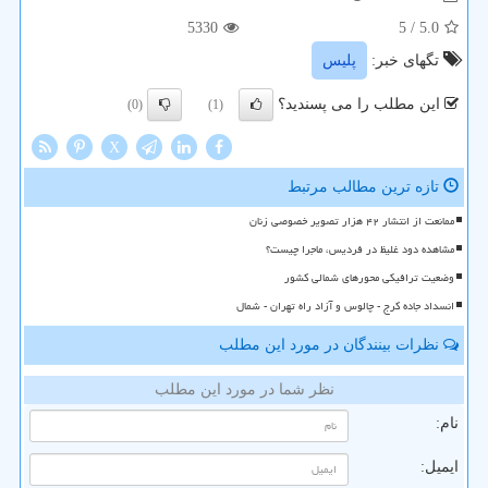
5330
/ 5
5.0
تگهای خبر:
پلیس
این مطلب را می پسندید؟
(0)
(1)
X
تازه ترین مطالب مرتبط
ممانعت از انتشار ۴۲ هزار تصویر خصوصی زنان
مشاهده دود غلیظ در فردیس، ماجرا چیست؟
وضعیت ترافیکی محورهای شمالی کشور
انسداد جاده کرج - چالوس و آزاد راه تهران - شمال
نظرات بینندگان در مورد این مطلب
نظر شما در مورد این مطلب
نام:
ایمیل: