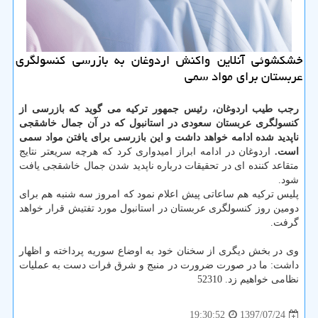
خشكشوئی آنلاین واكنش اردوغان به بازرسی كنسولگری
عربستان برای مواد سمی
رجب طیب اردوغان، رئیس جمهور تركیه می گوید كه بازرسی از
كنسولگری عربستان سعودی در استانبول كه در آن جمال خاشقجی
ناپدید شده ادامه خواهد داشت و این بازرسی برای یافتن مواد سمی
است.
اردوغان در ادامه ابراز امیدواری كرد كه هرچه سریعتر نتایج
متقاعد كننده ای در تحقیقات درباره ناپدید شدن جمال خاشقجی یافت
شود.
پلیس تركیه هم ساعاتی پیش اعلام نمود كه امروز سه شنبه هم برای
دومین روز كنسولگری عربستان در استانبول مورد تفتیش قرار خواهد
گرفت.
وی در بخش دیگری از سخنان خود به اوضاع سوریه پرداخته و اظهار
داشت: ما در صورت ضرورت در منبج و شرق فرات دست به عملیات
نظامی خواهیم زد. 52310
1397/07/24
19:30:52