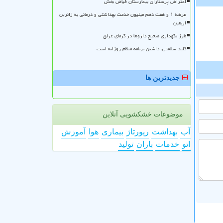
اعتراض پرستاران بیمارستان فیاض بخش
عرضه 1 و هفت دهم میلیون خدمت بهداشتی و درمانی به زائرین
اربعین
طرز نگهداری صحیح داروها در گرمای عراق
کلید سلامتی، داشتن برنامه منظم روزانه است
جدیدترین ها
موضوعات خشکشویی آنلاین
آب
بهداشت
رپورتاژ
بیماری
هوا
آموزش
اتو
خدمات
باران
تولید