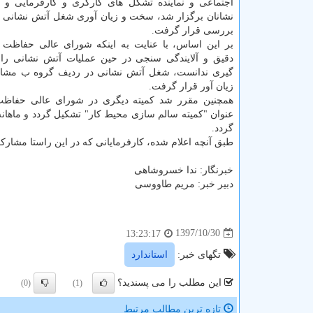
اجتماعی و نماینده تشكل های كارگری و كارفرمایی و ن
نشانان برگزار شد، سخت و زیان آوری شغل آتش نشانی 
بررسی قرار گرفت.
بر این اساس، با عنایت به اینكه شورای عالی حفاظت 
دقیق و آلایندگی سنجی در حین عملیات آتش نشانی را ق
گیری ندانست، شغل آتش نشانی در ردیف گروه ب مش
زیان آور قرار گرفت.
همچنین مقرر شد كمیته دیگری در شورای عالی حفاظ
عنوان "كمیته سالم سازی محیط كار" تشكیل گردد و ماهان
گردد.
طبق آنچه اعلام شده، كارفرمایانی كه در این راستا مشاركت
خبرنگار: ندا خسروشاهی
دبیر خبر: مریم طاووسی
1397/10/30
13:23:17
تگهای خبر:
استاندارد
این مطلب را می پسندید؟
(0)
(1)
تازه ترین مطالب مرتبط