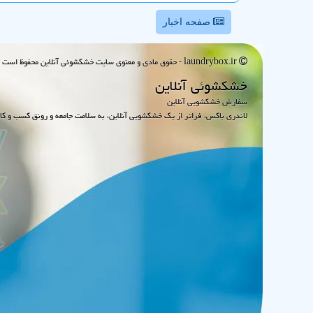
صفحه اخبار
laundrybox.ir - حقوق مادی و معنوی سایت خشكشوئی آنلاین محفوظ است : 1395~1405
خشكشوئی آنلاین
سفارش خشکشویی آنلاین
لاندری باکس، فراتر از یک خشکشویی آنلاین، به سلامت جامعه و رونق کسب و کا