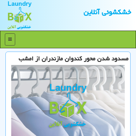
خشكشوئی آنلاین
منو
مسدود شدن محور كندوان مازندران از امشب