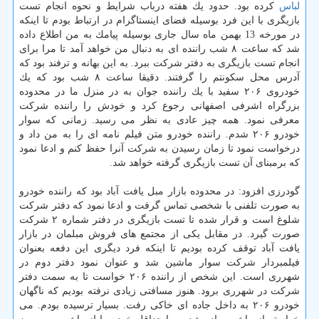
لباس
كرده بود. حدود یك هفته درباب شرایط و نحوه انجام تست
بازیگری با این فرد بوسیله فضای اینستاگرام در ارتباط بودم تا اینكه
در مورخه 13 بهمن ماه سال جاری بوسیله پیامك به من اطلاع داده
شد كه ساعت ۸ شب راننده ای به دنبال من خواهد آمد تا مرا برای
انجام تست بازیگری به دفتر شركت ببرد. به این بهانه و ترفند بود كه
آدرس محل سكونتم را گرفتند. دقیقا ساعت ۸ شب بود كه یك
خودروی ۲۰۶ سفید با یك راننده جوان به در منزل ما در محدوده
بزرگراه اشرفی اصفهانی رجوع كرد و خودش را راننده شركت
معرفی نمود. همه چیز عادی به نظر می رسید. زمانی كه سوار
خودرو ۲۰۶ شدم. راننده خودرو متن فیلم نامه ای را به من داد و
درخواست نمود تا زمان رسیدن به شركت آنرا حفظ كنم و ادعا نمود
كه برمبنای آن تست بازیگری گرفته خواهد شد.
گودرزی افزود: در محدوده بازار مبل یافت آباد بود كه راننده خودرو
به صورت تلفنی با شخصی تماس گرفت و ادعا نمود كه دفتر شركت
شلوغ است و قرار شده تا تست بازیگری در دفتر شماره ۲ شركت
صورت گیرد. در مقابل یكی از مجتمع های فروش مبلمان در بازار
یافت آباد توقف كرده بودیم تا اینكه فرد دیگری این دفعه بعنوان
فیلمبردار شركت سوار ماشین شد و عنوان نمود دفتر دوم در
شهرری است. این شخص از راننده ۲۰۶ خواست تا به سمت دفتر
شركت در شهرری برود. هنوز مسافتی زیادی نرفته بودیم كه ناگهان
خودرو ۲۰۶ به داخل جاده ای خاكی رفت. بسیار ترسیده بودم. می