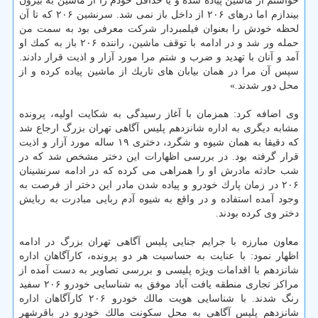
خواستم از ماشین پیاده شده و یا حداقل خودم را از ماشین به بیرون
بیندازم اما درهای ۲۰۶ از داخل باز نمی شد. سرنشین ۲۰۶ كه تا آن
لحظه خودش را بعنوان فیلمبردار شركت معرفی بود به سمت من
حمله ور شد و در ادامه با توقف ماشین، راننده ۲۰۶ باز به كمك او
آمد و آنان با تهدید و ضرب و شتم مرا مورد آزار و اذیت قرار دادند.
سپس آن مرا در همان بیابان های تاریك از ماشین پیاده كرده و از
محل دور شدند.»
وی اضافه كرد: همزمان با آغاز رسیدگی به شكایت اولیه، پرونده
مشابه دیگری به اداره شانزدهم پلیس آگاهی تهران بزرگ ارجاع شد
كه دقیقا به همان شیوه و شگرد، دختری ۱۹ ساله مورد آزار و اذیت
قرار گرفته بود. در بررسی اظهارات این دختر مشخص شد كه در
شب حادثه مادرش او را همراهی می كرده كه در ادامه سرنشینان
۲۰۶ در زمان پارك خودرو و پیاده شدن مادر این دختر از فرصت به
وجود آمده استفاده و در واقع به شیوه آدم ربایی مبادرت به ربایش
دختر وی كرده بودند.
معاون مبارزه با جرایم جنایی پلیس آگاهی تهران بزرگ در ادامه
اظهار نمود: با عنایت به حساسیت هر دو پرونده، كارآگاهان اداره
شانزدهم با اقدامات ویژه پلیسی و بررسی تصاویر به دست آمده از
مراكز تجاری منطقه یافت آباد موفق به شناسایی خودرو ۲۰۶ سفید
رنگ شدند. با شناسایی هویت مالك خودرو ۲۰۶ كارآگاهان اداره
شانزدهم پلیس آگاهی به محل سكونت مالك خودرو در باقرشهر