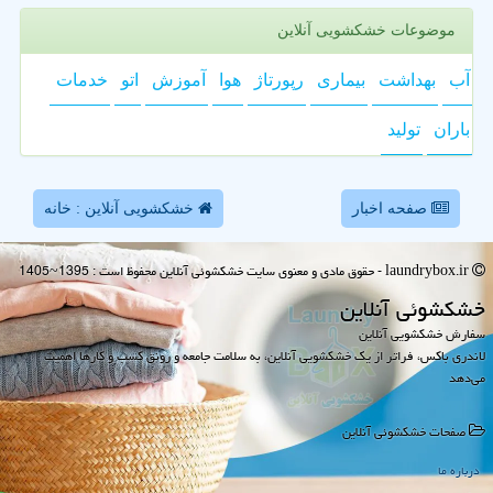
موضوعات خشکشویی آنلاین
آب
بهداشت
بیماری
رپورتاژ
هوا
آموزش
اتو
خدمات
باران
تولید
صفحه اخبار
خشکشویی آنلاین : خانه
laundrybox.ir - حقوق مادی و معنوی سایت خشكشوئی آنلاین محفوظ است : 1395~1405
خشكشوئی آنلاین
سفارش خشکشویی آنلاین
لاندری باکس، فراتر از یک خشکشویی آنلاین، به سلامت جامعه و رونق کسب و کارها اهمیت
می‌دهد
صفحات خشكشوئی آنلاین
درباره ما