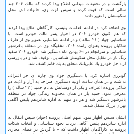
بازگشت و در تحقیقات میدانی اطلاع پیدا كردند كه مالك ۲۰۶ چند
سالی است كه فوت كرده و سپس فوت وی، خانواده اش محل
سكونتشان را تغییر دادند.
وی اضافه كرد: در ادامه اقدامات پلیسی، كارآگاهان اطلاع پیدا كردند
كه هم اكنون خودرو ۲۰۶ در اختیار پسر مالك خودرو است. با
شناسایی جواد ( ۲۱ ساله ) و در ادامه شناسایی تصویر وی از طرف
شاكیان پرونده بعنوان راننده ۲۰۶، مخفیگاه وی در منطقه باقرشهر
شناسایی و سرانجام در 26 بهمن ماه دستگیر شد. خودرو ۲۰۶ سفید
رنگ باز در مقابل محل سكونتش شناسایی، توقیف شد و در بازرسی
از داخل خودرو یك عابربانك متعلق به یك خانم كشف شد.
گودرزی اشاره كرد: با دستگیری جواد وی چاره ای جز اعتراف
نداشت و در همان ساعت اولیه دستگیری صراحتا به آزار و اذیت دو
شاكی پرونده اعتراف و یكی از دوستانش به نام حمید ( ۲۲ ساله ) را
معرفی نمود. حمید باز در همان محدوده زندگی جواد در منطقه
باقرشهر دستگیر شد و هر دو متهم به اداره شانزدهم پلیس آگاهی
تهران بزرگ منتقل شدند.
ایشان سپس اظهار نمود: متهم اصلی پرونده (جواد) سپس انتقال به
اداره شانزدهم پلیس آگاهی درباب نحوه شناسایی و انتخاب شكات
پرونده به كارآگاهان اظهار داشت كه « با گردش در فضای مجازی