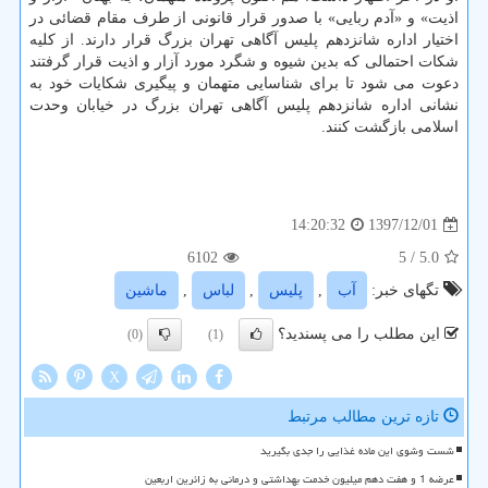
اذیت» و «آدم ربایی» با صدور قرار قانونی از طرف مقام قضائی در
اختیار اداره شانزدهم پلیس آگاهی تهران بزرگ قرار دارند. از كلیه
شكات احتمالی كه بدین شیوه و شگرد مورد آزار و اذیت قرار گرفتند
دعوت می شود تا برای شناسایی متهمان و پیگیری شكایات خود به
نشانی اداره شانزدهم پلیس آگاهی تهران بزرگ در خیابان وحدت
اسلامی بازگشت كنند.
1397/12/01
14:20:32
6102
/ 5
5.0
تگهای خبر:
آب
,
پلیس
,
لباس
,
ماشین
این مطلب را می پسندید؟
(0)
(1)
X
تازه ترین مطالب مرتبط
شست وشوی این ماده غذایی را جدی بگیرید
عرضه 1 و هفت دهم میلیون خدمت بهداشتی و درمانی به زائرین اربعین