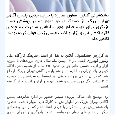
خشكشوئی آنلاین: معاون مبارزه با جرایم جنایی پلیس آگاهی
تهران بزرگ، از دستگیری دو متهم كه در پوشش تست
بازیگری برای تهیه فیلم های تبلیغاتی مبادرت به چندین
فقره آدم ربایی و آزار و اذیت جنسی زنان جوان كرده بودند،
آگاهی داد.
به گزارش خشكشوئی آنلاین به نقل از ایسنا، سرهنگ كارآگاه علی
ولیپور گودرزی
گفت: در ۱۳ بهمن ماه سال جاری پروندهای با سوژه
آزار و اذیت جنسیِ خانم جوانی حدودا ۲۵ ساله از شعبه دهم دادگاه
كیفری یك تهران به اداره شانزدهم پلیس آگاهی تهران بزرگ ارجاع
شد كه در آن شاكی پرونده مدعی بود توسط دو سرنشین یك خودرو
۲۰۶ سفید رنگ مورد ضرب و شتم، تهدید و آزار و اذیت قرار گرفته
است.
وی توضیح داد: شاكی پرونده سپس حضور در اداره شانزدهم پلیس
آگاهی تهران بزرگ در اظهاراتش به كارآگاهان اظهار داشت: «حدود
یك هفته پیش در اینستاگرام با فردی آشنا شدم كه از من و تعدادی
دیگر از خانم های جوان درخواست تست بازیگری و اجرای شوی