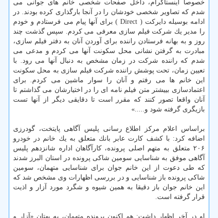
خصوصاً اینستاگرام، داخل صفحات شخصی خانم های جوانی می
شدم كه تصاویر شخصی خودشان را در آنجا بارگذاری كرده بودند. در
ادامه بوسیله دایركت ( Direct ) برای آنها پیام می فرستادم و خودم
را مدیر یك شركت فیلم سازی معرفی می كردم. سپس گذشت چند
روز و به بهانه فرستادن راننده برای آوردن آنان به دفتر فیلم سازی،
مبادرت به گرفتن نشانی محل سكونت آنها می كردم و مدعی می
شدم كه راننده شركت در زمان مشخص به دنبال آنها می رود. با
تعیین زمان، تحت پوشش راننده شركت فیلم سازی به محل سكونت
این خانم ها می رفتم و آنان را سوار ماشین می كردم. برای
اعتمادسازی بییشتر متن فیلم نامه ای را در اختیارشان می گذاشتم تا
آنان واقعا تصور كنند كه مقرر است تا دقایقی دیگر از آنها تست
بازیگری گرفته شود و.....»
براساس اعلام مركز اطلاع رسانی پلیس آگاهی پایتخت، گودرزی
اضافه كرد: با كشف كارت عابر بانك متعلق به یك خانم در خودرو
۲۰۶ متعلق به متهم اصلی پرونده، كارآگاهان اداره شانزدهم پلیس
آگاهی موفق به شناسایی سومین شاكی پرونده در استان البرز شدند
كه طی دعوت از این خانم جوان برای شناسایی متهمان، سومین
شاكی پرونده باز شناسایی و در بررسی اظهارات وی مشخص شد كه
این خانم جوان باز دقیقا به همین شیوه و شگرد مورد آزار و اذیت
قرار گرفته است.
او در آخر اظهار داشت: هم اكنون پرونده متهمان، به بهتان «آزار و