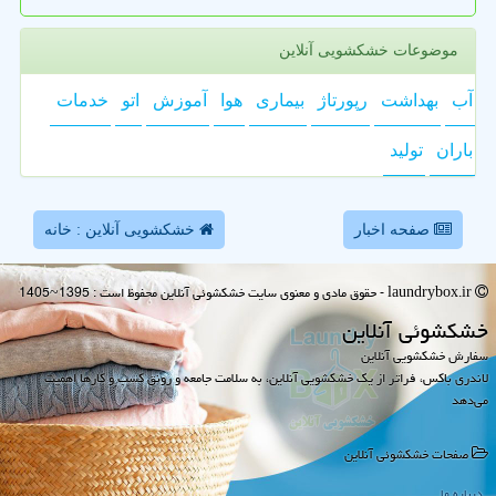
موضوعات خشکشویی آنلاین
آب
بهداشت
رپورتاژ
بیماری
هوا
آموزش
اتو
خدمات
باران
تولید
صفحه اخبار
خشکشویی آنلاین : خانه
laundrybox.ir - حقوق مادی و معنوی سایت خشكشوئی آنلاین محفوظ است : 1395~1405
خشكشوئی آنلاین
سفارش خشکشویی آنلاین
لاندری باکس، فراتر از یک خشکشویی آنلاین، به سلامت جامعه و رونق کسب و کارها اهمیت
می‌دهد
صفحات خشكشوئی آنلاین
درباره ما