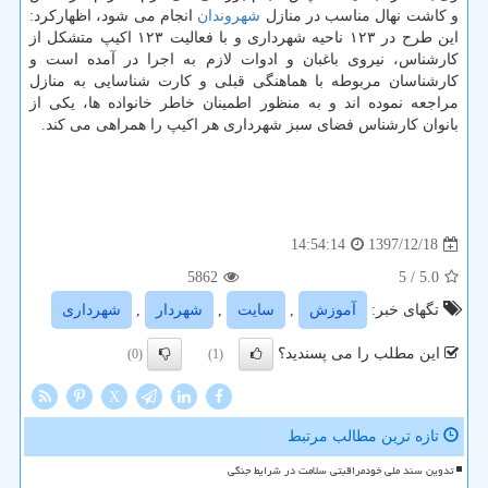
و كاشت نهال مناسب در منازل
شهروندان
انجام می شود، اظهاركرد:
این طرح در ۱۲۳ ناحیه شهرداری و با فعالیت ۱۲۳ اكیپ متشكل از
كارشناس، نیروی باغبان و ادوات لازم به اجرا در آمده است و
كارشناسان مربوطه با هماهنگی قبلی و كارت شناسایی به منازل
مراجعه نموده اند و به منظور اطمینان خاطر خانواده ها، یكی از
بانوان كارشناس فضای سبز شهرداری هر اكیپ را همراهی می كند.
1397/12/18
14:54:14
5862
/ 5
5.0
تگهای خبر:
آموزش
,
سایت
,
شهردار
,
شهرداری
این مطلب را می پسندید؟
(0)
(1)
X
تازه ترین مطالب مرتبط
تدوین سند ملی خودمراقبتی سلامت در شرایط جنگی