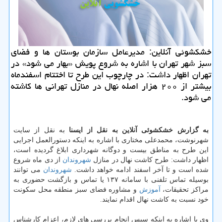
خشكشوئی آنلاین: مدیرعامل سازمان بوستان ها و فضای
سبز شهر تهران با اشاره به شروع پویش «بهار می شود» در
تهران اظهار داشت: در چارچوب این طرح تا اختتام اسفندماه
بیشتر از ۲۰۰ هزار اصله نهال در منازل تهرانی ها كاشته
می شود.
به گزارش خشكشوئی آنلاین به نقل از ایسنا
به نقل از سایت
شهرنوشت، محمدعلی مختاری با اشاره به اینكه دستورالعمل اجرایی
این طرح به مناطق بیست و دوگانه شهرداری ابلاغ گردیده است،
اظهار داشت: طرح كاشت نهال در منازل
شهروندان
از دی ماه شروع
شده است و تا آخر اسفند ادامه خواهد داشت.
شهروندان
می توانند
بوسیله تماس تلفنی با سامانه ۱۳۷ یا تماس و بازگشت حضوری به
مراكز تحقیقات،
آموزش
و مشاوره فضای سبز منطقه محل سكونت
خود نسبت به كاشت نهال اقدام نمایند.
وی با اشاره به اینكه سپس انجام بررسی های لازم، اعزام كارشناس