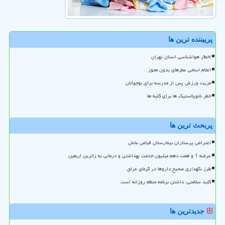
پربیننده ترین ها
اخطار هواشناسی استان تهران
اعلام اسامی عطرهای بدون مجوز
مزیت ورزش پس از مدرسه برای نوجوانان
خطر نانوپلاستیک ها برای کلیه ها
پربحث ترین ها
اعتراض پرستاران بیمارستان فیاض بخش
عرضه 1 و هفت دهم میلیون خدمت بهداشتی و درمانی به زائرین اربعین
طرز نگهداری صحیح داروها در گرمای عراق
کلید سلامتی، داشتن برنامه منظم روزانه است
جدیدترین ها