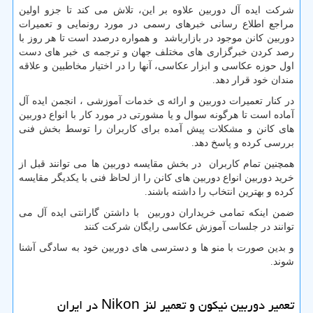
شرکت ایده آل دوربین علاوه بر این، تلاش می کند تا جزو اولین
مراجع اطلاع رسانی خبرهای رسمی در مورد رونمایی و تعمیرات
دوربین کانن موجود در بازارباشد و همواره درصدد است تا هر روز با
رصد کردن خبرگزاری های مختلف جهان و ترجمه ی خبر های دست
اول حوزه عکاسی و ابزار عکاسی، آنها را در اختیار مخاطبین و علاقه
مندان خود قرار دهد.
در کنار تعمیرات دوربین و ارائه ی خدمات آموزشی ، انجمن ایده آل
آماده است تا هرگونه سوال و یا مشورتی در مورد کار با انواع دوربین
های کانن و مشکلات پیش آمده برای کاربران را توسط بخش فنی
بررسی کرده و پاسخ دهد.
همچنین تمام کاربران در بخش مقایسه دوربین ها می توانند قبل از
خرید دوربین انواع دوربین های کانن را از لحاظ فنی با یکدیگر مقایسه
کرده و بهترین انتخاب را داشته باشند.
ضمن اینکه تمامی خریداران دوربین با داشتن گارانتی ایده آل می
توانند در جلسات آموزش عکاسی رایگان شرکت کنند
و بدین صورت با منو ها و دسترسی های دوربین خود به سادگی آشنا
شوند.
تعمیر دوربين نیکون و تعمیر لنز Nikon در ایران