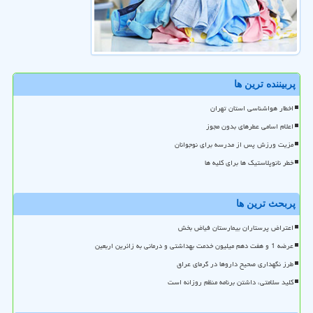
پربیننده ترین ها
اخطار هواشناسی استان تهران
اعلام اسامی عطرهای بدون مجوز
مزیت ورزش پس از مدرسه برای نوجوانان
خطر نانوپلاستیک ها برای کلیه ها
پربحث ترین ها
اعتراض پرستاران بیمارستان فیاض بخش
عرضه 1 و هفت دهم میلیون خدمت بهداشتی و درمانی به زائرین اربعین
طرز نگهداری صحیح داروها در گرمای عراق
کلید سلامتی، داشتن برنامه منظم روزانه است