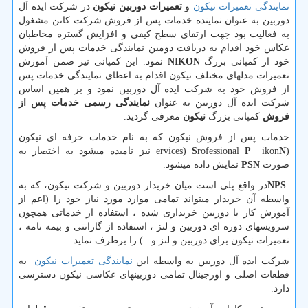
نمایندگی تعمیرات نیکون
و
تعمیرات دوربین نیکون
در شرکت ایده آل
دوربین به عنوان نماینده خدمات پس از فروش شرکت کانن مشغول
به فعالیت بود جهت ارتقای سطح کیفی و افزایش گستره مخاطبان
عکاس خود اقدام به دریافت دومین نمایندگی خدمات پس از فروش
خود از کمپانی بزرگ
NIKON
نمود. این کمپانی نیز ضمن آموزش
تعمیرات مدلهای مختلف نیکون اقدام به اعطای نمایندگی خدمات پس
از فروش خود به شرکت ایده آل دوربین نمود و بر همین اساس
شرکت ایده آل دوربین به عنوان
نمایندگی رسمی خدمات پس از
فروش
کمپانی بزرگ
نیکون
معرفی گردید.
خدمات پس از فروش نیکون که به نام خدمات حرفه ای نیکون
(
N
ikon
P
rofessional
S
ervices)
نیز نامیده میشود به اختصار به
صورت
N
PS
نمایش داده میشود.
NPS
در واقع پلی است میان خریدار دوربین و شرکت نیکون، که به
واسطه آن خریدار میتواند تمامی موارد مورد نیاز خود را (اعم از
آموزش کار با دوربین خریداری شده ، استفاده از خدماتی همچون
سرویسهای دوره ای دوربین و لنز ، استفاده از گارانتی و بیمه نامه ،
تعمیرات نیکون برای دوربین و لنز و...) را برطرف نماید.
شرکت ایده آل دوربین به واسطه این
نمایندگی تعمیرات نیکون
به
قطعات اصلی و اورجینال تمامی دوربینهای عکاسی نیکون دسترسی
دارد.