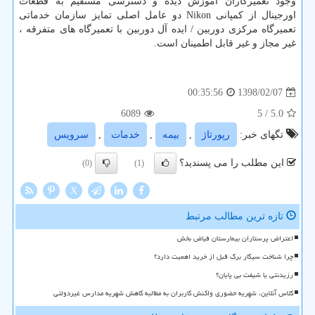
وجود تعمیرکاران آموزش دیده و دسترسی مستقیم به قطعات
اورجینال از کمپانی Nikon دو عامل اصلی تمایز سازمان خدماتی
تعمیرگاه مرکزی دوربین / ایده آل دوربین با تعمیرگاه های متفرقه ،
غیر مجاز و غیر قابل اطمینان است.
1398/02/07
00:35:56
6089
/ 5
5.0
تگهای خبر:
رپورتاژ
,
بیمه
,
خدمات
,
سرویس
این مطلب را می پسندید؟
(0)
(1)
X
تازه ترین مطالب مرتبط
اعتراض پرستاران بیمارستان فیاض بخش
چرا شناخت سیگار برگ قبل از خرید اهمیت دارد؟
رزیدنتی یا شیفت بی پایان؟
کلاس آنلاین، شهریه حضوری واکنش کاربران به مطالبه کاهش شهریه مدارس غیردولتی