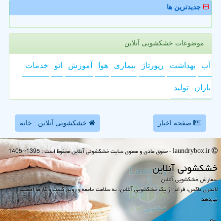
جدیدترین ها
موضوعات خشکشویی آنلاین
آب
بهداشت
رپورتاژ
بیماری
هوا
آموزش
اتو
خدمات
باران
تولید
صفحه اخبار
خشکشویی آنلاین : خانه
laundrybox.ir - حقوق مادی و معنوی سایت خشكشوئی آنلاین محفوظ است : 1395~1405
خشكشوئی آنلاین
سفارش خشکشویی آنلاین
لاندری باکس، فراتر از یک خشکشویی آنلاین، به سلامت جامعه و رونق کسب و کارها اهمیت
می‌دهد