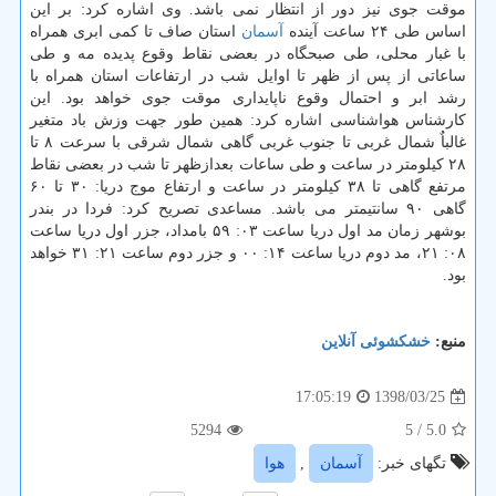
موقت جوی نیز دور از انتظار نمی باشد. وی اشاره كرد: بر این
اساس طی ۲۴ ساعت آینده
آسمان
استان صاف تا كمی ابری همراه
با غبار محلی، طی صبحگاه در بعضی نقاط وقوع پدیده مه و طی
ساعاتی از پس از ظهر تا اوایل شب در ارتفاعات استان همراه با
رشد ابر و احتمال وقوع ناپایداری موقت جوی خواهد بود. این
كارشناس هواشناسی اشاره كرد: همین طور جهت وزش باد متغیر
غالباٌ شمال غربی تا جنوب غربی گاهی شمال شرقی با سرعت ۸ تا
۲۸ كیلومتر در ساعت و طی ساعات بعدازظهر تا شب در بعضی نقاط
مرتفع گاهی تا ۳۸ كیلومتر در ساعت و ارتفاع موج دریا: ۳۰ تا ۶۰
گاهی ۹۰ سانتیمتر می باشد. مساعدی تصریح كرد: فردا در بندر
بوشهر زمان مد اول دریا ساعت ۰۳: ۵۹ بامداد، جزر اول دریا ساعت
۰۸: ۲۱، مد دوم دریا ساعت ۱۴: ۰۰ و جزر دوم ساعت ۲۱: ۳۱ خواهد
بود.
منبع:
خشكشوئی آنلاین
1398/03/25
17:05:19
5294
/ 5
5.0
تگهای خبر:
آسمان
,
هوا