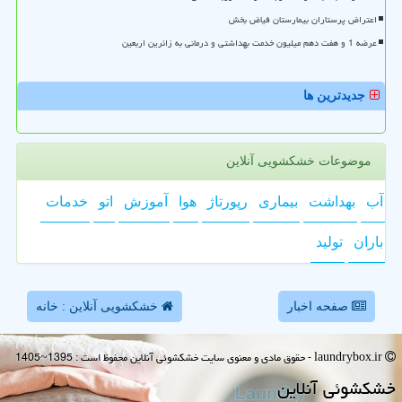
اعتراض پرستاران بیمارستان فیاض بخش
عرضه 1 و هفت دهم میلیون خدمت بهداشتی و درمانی به زائرین اربعین
جدیدترین ها
موضوعات خشکشویی آنلاین
آب
بهداشت
بیماری
رپورتاژ
هوا
آموزش
اتو
خدمات
باران
تولید
صفحه اخبار
خشکشویی آنلاین : خانه
laundrybox.ir - حقوق مادی و معنوی سایت خشكشوئی آنلاین محفوظ است : 1395~1405
خشكشوئی آنلاین