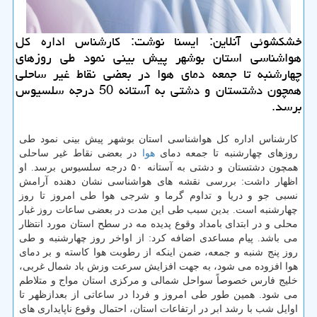
خشكشوئی آنلاین: ایسنا نوشت: كارشناس اداره كل
هواشناسی استان بوشهر پیش بینی نمود طی روزهای
چهارشنبه تا جمعه دمای هوا در بعضی نقاط غیر ساحلی
همچون دشتستان و دشتی به آستانه 50 درجه سلسیوس
برسد.
كارشناس اداره كل هواشناسی استان بوشهر پیش بینی نمود طی
روزهای چهارشنبه تا جمعه دمای
هوا
در بعضی نقاط غیر ساحلی
همچون دشتستان و دشتی به آستانه ۵۰ درجه سلسیوس برسد. او
اظهار داشت: بررسی نقشه های هواشناسی نشان دهنده آرامش
نسبی جو و دریا و تداوم گرما و شرجی هوا طی امروز تا روز
چهارشنبه است. بدین سبب طی این مدت در بعضی ساعات روز غبار
محلی و در ابتدای بامداد وقوع پدیده مه در سطح استان مورد انتظار
می باشد. پیام مساعدی اضافه كرد: از اواخر روز چهارشنبه و طی
روز پنج شنبه و جمعه، ضمن اینكه از رطوبت هوا كاسته و بر دمای
هوا افزوده می شود، به جهت افزایش سرعت وزش باد شمال غربی،
خلیج فارس خصوصاً سواحل شمالی و مركزی استان مواج و متلاطم
می شود. همین طور طی امروز و فردا در ساعاتی از بعدازظهر تا
اوایل شب با رشد ابر در ارتفاعات استان، احتمال وقوع ناپایداری های