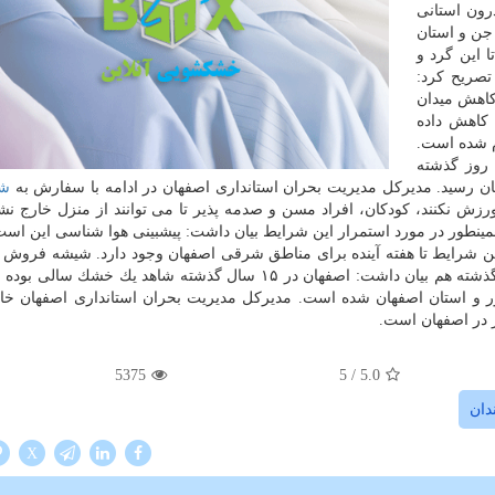
رون استانی
جن و استان
 این گرد و
تصریح كرد:
كاهش میدان
 كاهش داده
م شده است.
روز گذشته
شه
ش نكنند، كودكان، افراد مسن و صدمه پذیر تا می توانند از منزل خارج نشو
 همینطور در مورد استمرار این شرایط بیان داشت: پیشبینی هوا شناسی این است
این شرایط تا هفته آینده برای مناطق شرقی اصفهان وجود دارد. شیشه فروش 
در مورد دلیل افزایش گرد و غبار در اصفهان در چند سال گذشته هم بیان داشت: اصفهان در ۱۵ سال گذشته شاهد یك
ر و استان اصفهان شده است. مدیركل مدیریت بحران استانداری اصفهان خ
ر در اصفهان است.
5375
/ 5
5.0
دان
X