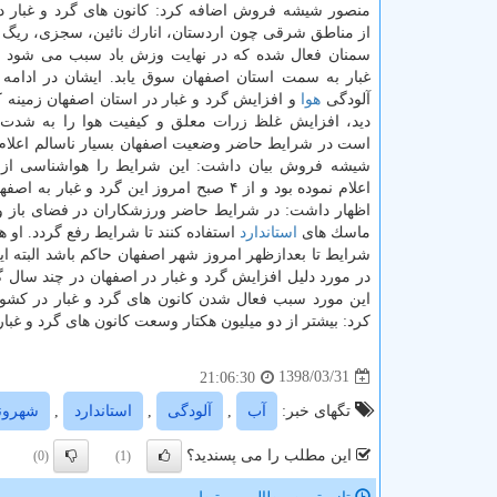
منصور شیشه فروش اضافه كرد: كانون های گرد و غبار د
از مناطق شرقی چون اردستان، انارك نائین، سجزی، ریگ 
سمنان فعال شده كه در نهایت وزش باد سبب می شود تا
غبار به سمت استان اصفهان سوق یابد. ایشان در ادامه 
آلودگی
هوا
و افزایش گرد و غبار در استان اصفهان زمینه 
دید، افزایش غلظ زرات معلق و كیفیت هوا را به شدت
است در شرایط حاضر وضعیت اصفهان بسیار ناسالم اعلا
شیشه فروش بیان داشت: این شرایط را هواشناسی از 
اعلام نموده بود و از ۴ صبح امروز این گرد و غبار به اصفهان رسید. مدیركل مدیریت بحران استانداری اصفهان در ادامه با سفارش به
اظهار داشت: در شرایط حاضر ورزشكاران در فضای باز ورز
ماسك های
استاندارد
استفاده كنند تا شرایط رفع گردد. او
شرایط تا بعدازظهر امروز شهر اصفهان حاكم باشد البته 
این مورد سبب فعال شدن كانون های گرد و غبار در كشو
كرد: بیشتر از دو میلیون هكتار وسعت كانون های گرد و غبا
1398/03/31
21:06:30
تگهای خبر:
آب
,
آلودگی
,
استاندارد
,
شهرون
این مطلب را می پسندید؟
(0)
(1)