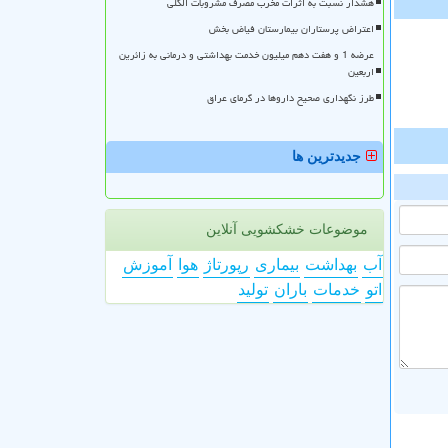
هشدار نسبت به اثرات مخرب مصرف مشروبات الکلی
اعتراض پرستاران بیمارستان فیاض بخش
عرضه 1 و هفت دهم میلیون خدمت بهداشتی و درمانی به زائرین
اربعین
طرز نگهداری صحیح داروها در گرمای عراق
جدیدترین ها
موضوعات خشکشویی آنلاین
آب
بهداشت
بیماری
رپورتاژ
هوا
آموزش
اتو
خدمات
باران
تولید