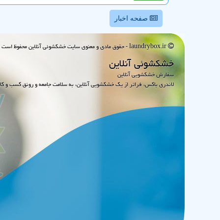
صفحه اخبار
laundrybox.ir - حقوق مادی و معنوی سایت خشكشوئی آنلاین محفوظ است : 1395~1405
خشكشوئی آنلاین
سفارش خشکشویی آنلاین
لاندری باکس، فراتر از یک خشکشویی آنلاین، به سلامت جامعه و رونق کسب و کا