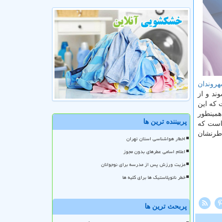
روندان
ند و از
 كه این
همینطور
پربیننده ترین ها
 خشك سالی بوده است كه
اطرنشان
اخطار هواشناسی استان تهران
اعلام اسامی عطرهای بدون مجوز
مزیت ورزش پس از مدرسه برای نوجوانان
خطر نانوپلاستیک ها برای کلیه ها
پربحث ترین ها