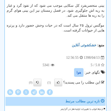
بینی منحصربفرد كل سكایی موجب می شود كه از نفوذ گرد و غبار
به ریه اش جلوگیری شود. در فصل زمستان نیز این بینی هوای گرم
را به ریه ها منتقل می كند.
موگنس ترول ۲۵ سال است كه در حیات وحش حضور دارد و پرتره
هایی از حیوانات گرفته است.
منبع:
خشكشوئی آنلاین
1398/04/13
12:56:55
5341
/ 5
5.0
تگهای خبر:
هوا
این مطلب را می پسندید؟
(0)
(1)
X
تازه ترین مطالب مرتبط
ارتباط خواب با تغییرات اولیه مغز در آلزایمر