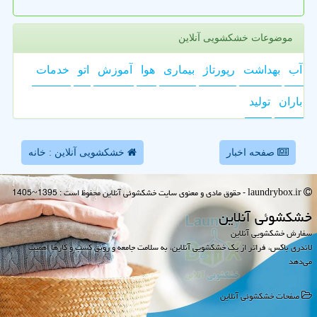
موضوعات خشکشویی آنلاین
آب
بهداشت
رپورتاژ
بیماری
هوا
آموزش
اتو
خدمات
باران
تولید
صفحه اخبار
خشکشویی آنلاین : خانه
laundrybox.ir - حقوق مادی و معنوی سایت خشكشوئی آنلاین محفوظ است : 1395~1405
خشكشوئی آنلاین
سفارش خشکشویی آنلاین
لاندری باکس، فراتر از یک خشکشویی آنلاین، به سلامت جامعه و رونق کسب و کارها اهمیت
می‌دهد
صفحات خشكشوئی آنلاین