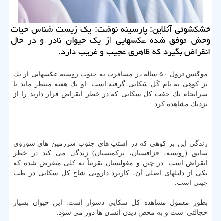
خشكشوئی آنلاین: پارسینه نوشت: یك زیست شناس حیات
وحش موفق شده عكسهایی از یك حیوان نادر و در حال
انقراض بگیرد كه ظاهری عجیب و غریب دارد.
موگنس ترول ۵۰ ساله در مسافرت به جنوب روسیه عكسهایی از یك
بز كوهی به نام كَل سَكایی گرفته است. او یك هفته منتظر ماند تا
سرانجام یك جفت كل سكایی كه در خطر انقراض قرار دارند را از
نزدیك مشاهده كرد.
زندگی این بز كوهی كه در استپ های جنوب سرزمین های شوروی
سابق (روسیه، قزاقستان، تركمنستان) زندگی می كند در خطر
انقراض است. در چین و مغولستان تقریباً به كلی منقرض شده كه
یكی از دلیلهای اصلی آن، كاربرد دارویی شاخ كل سكایی در طب
چینی است.
بطور معمول مشاهده كل سكایی دشوار است. این حیوان بسیار
خجالتی است و به محض دیدن انسان ها دور می شود.