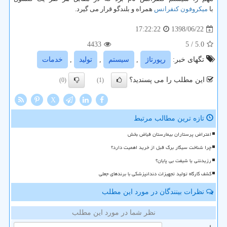
با
میکروفون کنفرانس
همراه و بلندگو قرار می گیرد.
1398/06/22
17:22:22
4433
/ 5
5.0
تگهای خبر:
رپورتاژ
,
سیستم
,
تولید
,
خدمات
این مطلب را می پسندید؟
(0)
(1)
X
تازه ترین مطالب مرتبط
اعتراض پرستاران بیمارستان فیاض بخش
چرا شناخت سیگار برگ قبل از خرید اهمیت دارد؟
رزیدنتی یا شیفت بی پایان؟
کشف کارگاه تولید تجهیزات دندانپزشکی با برندهای جعلی
نظرات بینندگان در مورد این مطلب
نظر شما در مورد این مطلب