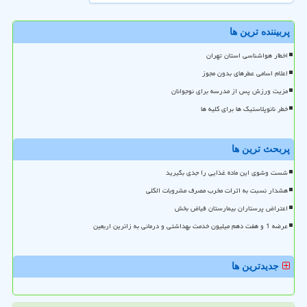
پربیننده ترین ها
اخطار هواشناسی استان تهران
اعلام اسامی عطرهای بدون مجوز
مزیت ورزش پس از مدرسه برای نوجوانان
خطر نانوپلاستیک ها برای کلیه ها
پربحث ترین ها
شست وشوی این ماده غذایی را جدی بگیرید
هشدار نسبت به اثرات مخرب مصرف مشروبات الکلی
اعتراض پرستاران بیمارستان فیاض بخش
عرضه 1 و هفت دهم میلیون خدمت بهداشتی و درمانی به زائرین اربعین
جدیدترین ها