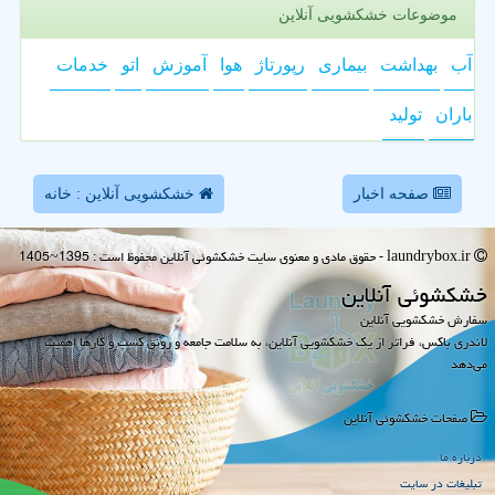
موضوعات خشکشویی آنلاین
آب
بهداشت
بیماری
رپورتاژ
هوا
آموزش
اتو
خدمات
باران
تولید
صفحه اخبار
خشکشویی آنلاین : خانه
laundrybox.ir - حقوق مادی و معنوی سایت خشكشوئی آنلاین محفوظ است : 1395~1405
خشكشوئی آنلاین
سفارش خشکشویی آنلاین
لاندری باکس، فراتر از یک خشکشویی آنلاین، به سلامت جامعه و رونق کسب و کارها اهمیت
می‌دهد
صفحات خشكشوئی آنلاین
درباره ما
تبلیغات در سایت