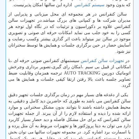
که بدون وجود
سیستم کنفرانس
اداره این سالنها امکان پذیرنیست.
سالن کنفرانس در هر مجموعه ای محل میزبانی و پذیرایی از
مدیران شرکت ها و کمپانی های بزرگ میباشد.در تجهیزات سالن
کنفرانس علاوه بر دکوراسیون و تزئینات که در نگاه اول توجه هر
کسی را به خود جلب می نماید امکانات حرفه ای صوتی و تصویری
موجود در سالن نیز میتواند باعث اثر گذاری بیشتر وکسب رضایت و
آسایش حضار در حین برگزاری جلسات و همایش ها توسط سخنرانان
نیز شود.
در
تجهیزات سالن کنفرانس
سیستمهای کنفرانس صوتی حرفه ای ،با
امکاناتی از قبیل بی سیم ،امکان رای گیری،تصویر برداری وچرخش
اتوماتیک دوربین AUTO TRACKING ترجمه همزمان وقابلیت ضبط
تصاویر جلسه باعث بالا رفتن ارتقا کیفی جلسات و همایش ها می
گردد.
یکی از دغدغه های بسیار مهم در زمان برگذاری جلسات تجهیز دقیق
سالن کنفرانس می باشد به طوری که حاضرین دید کامل و دقیقی به
محیط همایش داشته باشند تا بتوانند بدون مشکل سخنرانی و موارد
ارائه شده را دیده و استفاده لازم را از آن ببرند. از جمله تجهیزات
سالن کنفرانس که برای حل مشکل فاصله و دید حضار بسیار کاربرد
دارد می توان به دیتا پروژکتور ها و تجهیزات مربوط به آن مثل پرده و
یا اسمارت برد اشاره کرد.
در مجموعه تجهیزات سالنها می توان بخش
مهم را سیستم کنفرانس نام برد که در مقابل هر نفر یک کنسول