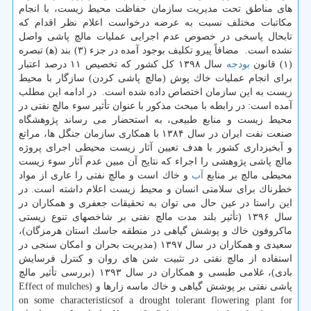
های مناطق تحت ‏مدیریت سازمان حفاظت محیط زیست، با انجام
مكاتبات مختلف نسبت به عرضه درخواست اعلام نظر اقدام كه
تابحال ‏پاسخی در خصوص عدم اجرایی عملیات مالچ پاشی واصل
نشده است. ‏ مضافاً پیرو تكلیف بوجود آمده در جزء (۳) بند (ﻫ) تبصره
(۱) قانون
بودجه
سال ۱۳۹۸ كل كشور كه تخصیص ۱۱ ‏درصد اعتبار
برای انجام عملیات خاك پوش (مالچ پاشی كردن) سازگار با محیط
زیست به این سازمان اختصاص ‏داده شده است. ‏ در ادامه این مطلب
آمده است: در رابطه با مبحث مذكور با عنوان تأثیر سوء مالچ نفتی در
محیط زیست و منابع طبیعی، به استحضار می رساند پژوهشگاه
‏صنعت نفت ایران در سال ۱۳۸۴ با همكاری سازمان جنگل ها، مراتع
و آبخیزداری كشور با هدف تعیین آثار زیست محیطی ‏اجرای پروژه
مالچ پاشی پژوهشی را اجراء كه نتایج آن مبین عدم آثار سوء زیست
محیطی مالچ بر منابع
آب
و خاك است و ‏مالچ نفتی را عاری از مواد
خطرناك برای سلامتی انسان و محیط زیست اعلام داشته است. در
این راستا در عین حال ‏می توان به تحقیقات جعفری و همكاران در
سال ۱۳۹۶ (تأثیر بلند مدت مالچ نفتی بر شاخصهای تنوع زیستی
ماكروفون ‏خاك و پوشش گیاهی در منطقه جاسك استان هرمزگان)،
سعیدی و همكاران در سال ۱۳۹۷ (مدیریت بحران و امكان ‏سنجی در
استفاده از مالچ نفتی در تثبیت شن های روان و كنترل فرسایش
بادی)، غلامی طبسی و همكاران در سال ‏۱۳۹۳ (بررسی تأثیر مالچ
پاشی نفتی بر پوشش گیاهی و خاك ماسه زارها و (‏Effect of mulches
on some ‎characteristicsof a drought tolerant flowering plant for