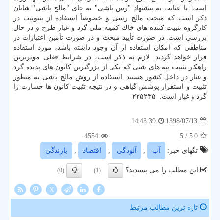
است: با عنایت به پیشنهاد "رس پاشی" به جای "مالچ پاشی" شایان
ذكر است كه مبحث مالچ رسی و خصوصاً ‏استفاده از بنتونیت در
كارگروه تثبیت كننده های خاك كمیته ملی گرد و غبار طرح و در حال
بررسی است. در صورت ‏تأیید مبحث و در صورت تأمین اعتبارات در
مناطقی كه امكان استفاده از آن وجود داشته باشد، مورد استفاده
قرار خواهد ‏گردید. لازم به ذكر است، در شرایط فعلی موثرترین
راهكار تثبیت تپه های شنی كه یكی از بزرگترین كانون های پدیده گرد
‏و غبار در داخل كشور هستند. استفاده از روش مالچ پاشی به منظور
تثبیت و استقرار پوشش گیاهی و در نتیجه تثبیت ‏كانون ها خسارت زا
گرد و غبار است. ‏ ۲۳۵۲۳۵
1398/07/13
14:43:39
4554
/ 5
5.0
تگهای خبر:
آب
,
آلودگی
,
اقتصاد
,
بارندگی
این مطلب را می پسندید؟
(0)
(1)
X
تازه ترین مطالب مرتبط