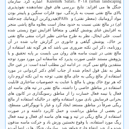
urban landscaping‏) ‏Kazemi& Safari، ۲۰۱۸ ‏ ‏اشاره كرد. سازمان
جنگل ها می افزاید: نتایج بررسی های فوق نشاندهنده نفوذپذیری
بالای مالچ نفتی نسبت به بارندگی، نبود فلزات سنگین و ‏پایینتر بودن
مواد آروماتیك (معطر نفتی) و ‏ PAHs‏(هیدروكربن آروماتیك چندحلقه
ای) در مالچ نفتی نسبت به حدود مجاز ‏است بعلاوه مالچ پاشی منجر
به افزایش غنای پوشش گیاهی و متعاقباً افزایش تنوع زیستی شده
است. علی ایحال، ‏نظر به طرح مباحثی نظیر اثرات منفی مالچ نفتی
بر خاك، پوشش گیاهی و جانوری در گزارش چاپ شده در آن
روزنامه، ‏ذكر این نكته ضروری می باشد كه هر گونه نقد استفاده از
مالچ نفتی در تثبیت ماسه های روان می بایست بر پایه تحقیق و یا
‏پژوهش مستند علمی صورت پذیرد كه متأسفانه این مورد مورد توجه
منتقدین واقع نمی گردد.‏ در ادامه این مطلب آمده است: در عین حال
نظر به نقل قول انجام شده از جناب آقای دكتر كردوانی در مورد
استفاده از مالچ ریگی به جای مالچ نفتی، ‏توجه به این نكته لزوم دارد
كه هر نوع خاك پوش یا مالچ با عنایت به خصوصیات ساختاری قابلیت
استفاده در مناطق ‏خاصی را داشته، مالچ نفتی در تپه های ماسه ای
فعال یا نیمه فعال خسارت زا از مناطق رسوبگذاری در كانون های
بحرانی ‏فرسایش بادی مورد استفاده واقع، در حالیكه استفاده از مالچ
ریگی صرفاً در مناطق مستعد ایجاد گرد و غبار با توپوگرافی ‏مسطح،
در بعضی از مناطق برداشت و حمل كاربرد داشته و در صورت
استفاده از مالچ ریگی در تپه و پهنه های ماسه ای ‏فعال و نیمه فعال
ریگ مورد استفاده، با وقوع نخستین وزش باد و حركت ماسه مدفون
شده و از حیز انتفاع خارج خواهد شد. ‏ سازمان جنگل ها در انتها آورده