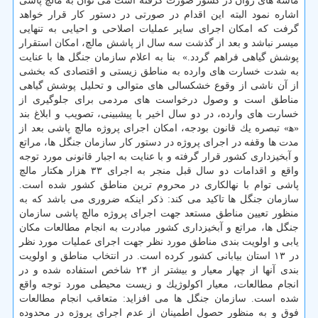
ماسه های روان در كشور صورت گرفته است می توان به مالچ پاشی
اشاره نمود البته این اقدام در صورتی در دستور ‏كار قرار خواهد
گرفت كه امكان اجرای سایر عملیات اصلاحی و احیایی به تنهایی
میسر نباشد و بعد از گذشت سه سال از ‏پاشش مالچ، امكان استقرار
پوشش گیاهی فراهم گردد.» ‏ بنا به اعلام سازمان جنگل ها با عنایت
به شدت خسارت های وارده به مناطق زیستی و اقتصادی كه بخشی
از آن ناشی از وقوع خشكسالی های متوالی و ‏تحلیل پوشش گیاهی
مناطق است و وصول درخواست های مردمی برای جلوگیری از
خسارت های وارده، در دو سال ‏اخیر با پیشبینی، تصویب و ابلاغ بند
«ﻫ» تبصره یك قانون بودجه، امكان اجرای پروژه مالچ پاشی بعد از
مدت ها وقفه در ‏اجرای پروژه در دستور كار سازمان جنگل ها، مراتع
و آبخیزداری كشور قرار گرفته و با عنایت به اجبار قانونی مورد توجه
واقع ‏و اقدامات دو سال قبل منجر به اجرای ۳۳ هزار هكتار مالچ
پاشی توام با نهالكاری در محروم ترین مناطق كشور شده ‏است.
سازمان جنگل ها تاكید می كند: ذكر اینكه ضروری می باشد كه به
منظور تعیین مناطق مستعد جهت اجرای پروژه مالچ پاشی سازمان
‏جنگل ها، مراتع و آبخیزداری كشور مبادرت به انجام مطالعات مكان
یابی و اولویت بندی مناطق مورد نظر جهت اجرای ‏عملیات مورد نظر
در ۱۳ استان بیابانی كشور كرده است. در انتخاب مناطق و اولویت
بندی آنها از چهار معیار و بیشتر از ‏۲۴ شاخص استفاده شده و در
انجام مطالعات، معیار اكولوژیك و زیست محیطی مورد توجه واقع
شده است.‏ سازمان جنگل ها می افزاید: متعاقب انجام مطالعات
فوق و به منظور حصول اطمینان از عدم اجرای پروژه در محدوده