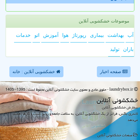
موضوعات خشکشویی آنلاین
آب
بهداشت
بیماری
رپورتاژ
هوا
آموزش
اتو
خدمات
باران
تولید
صفحه اخبار
خشکشویی آنلاین : خانه
laundrybox.ir - حقوق مادی و معنوی سایت خشكشوئی آنلاین محفوظ است : 1395~1405
خشكشوئی آنلاین
سفارش خشکشویی آنلاین
لاندری باکس، فراتر از یک خشکشویی آنلاین، به سلامت جامعه و رونق کسب و کارها اهمیت
می‌دهد
صفحات خشكشوئی آنلاین