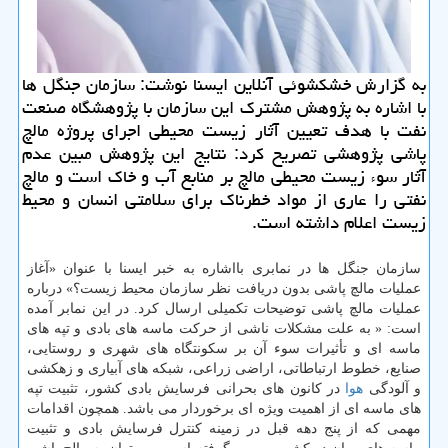
به گزارش خشكشوئی آنلاین ایسنا نوشت: سازمان جنگل ها
با اشاره به پژوهش مشترك این سازمان با پژوهشگاه ‏صنعت
نفت با هدف تعیین آثار زیست محیطی ‏اجرای پروژه مالچ
پاشی پژوهشی تصریح كرد: نتایج این پژوهش مبین عدم
آثار سوء زیست محیطی مالچ بر منابع آب و خاك است و ‏مالچ
نفتی را عاری از مواد خطرناك برای سلامتی انسان و محیط
زیست اعلام داشته است.
سازمان جنگل ها در نمابری بااشاره به خبر ایسنا با عنوان «آغاز
عملیات مالچ پاشی بدون ‏دریافت نظر سازمان محیط زیست؟» درباره
عملیات مالچ پاشی توضیحات تكمیلی ارسال كرد. در این نمابر آمده
است: « به علت مشكلات ناشی از حركت ماسه های بادی و تپه های
ماسه ای و تأثیرات سوء آن بر سكونتگاه های شهری و ‏روستایی،
صنایع، خطوط ارتباطاتی، اراضی زراعی، شبكه های آبیاری و زهكشی
و آلودگی
هوا
در كانون های بحرانی ‏فرسایش بادی كشور، تثبیت تپه
های ماسه ای از اهمیت ویژه ای برخوردار می باشد. همچون اقدامات
مهمی كه از پنج دهه قبل در زمینه كنترل فرسایش بادی ‏و تثبیت