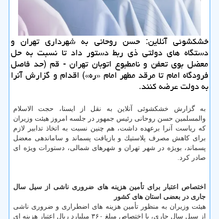
خشكشوئی آنلاین: حسن روحانی به شهرداری تهران و
دستگاه های دولتی ذی ربط دستور داد تا نسبت به حل
معضل بوی تعفن و نامطبوع اتوبان تهران - قم (حد فاصل
فرودگاه امام تا مرقد مطهر امام «ره») اقدام و گزارش آنرا
به دولت عرضه كنند.
به گزارش خشكشوئی آنلاین به نقل از ایسنا، حجت الاسلام
والمسلمین حسن روحانی رئیس جمهور در جلسه امروز هیئت وزیران
كه ریاست آنرا برعهده داشت، هم چنین نسبت به اتخاذ تدابیر لازم
برای كاهش مصرف پلاستیك و بازیافت پسماند و ساماندهی معضل
پسماند، بویژه در شهر تهران و شهرهای شمالی، دستورات ویژه ای
صادر كرد.
اختصاص اعتبار برای تأمین هزینه های ضروری ناشی از سیل سال
جاری در بعضی استان های كشور
هیئت وزیران به منظور تأمین هزینه های اضطراری و ضروری ناشی
از سیل سال جاری، با اختصاص مبلغ ۳۶۰ میلیارد ریال اعتبار هزینه ای