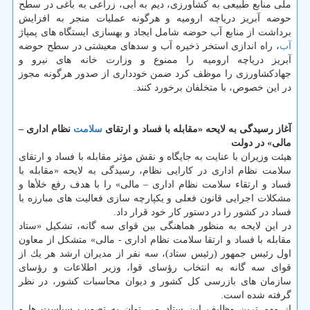
ملی منابع طبیعی به كشاورزی، دیم به آبی، زراعی به باغی در سطح
حوضه آبریز دریاچه ارومیه و هرگونه عملیات منجر به افزایش
برداشت از منابع آب حوضه شامل ایجاد و بهسازی ایستگاه های پمپاژ
آب
، راه اندازی استخر ذخیره آب و سدهای معیشتی در سطح حوضه
آبریز دریاچه ارومیه را ممنوع و وزارت خانه های نیرو و
جهادكشاورزی را موظف كرد ضمن خودداری از صدور هرگونه مجوز
در این خصوص، با متخلفان برخورد كنند.
آغاز رسیدگی به لایحه «مقابله با فساد و ارتقای
سلامت
نظام اداری –
مالی» در دولت
هیئت وزیران با عنایت به جایگاه و نقش مؤثر مقابله با فساد و ارتقای
سلامت نظام اداری در كارایی نظام، رسیدگی به لایحه «مقابله با
فساد و ارتقاء سلامت نظام اداری – مالی» را با هدف رفع خلأها و
مشكلات اجرایی قانون فعلی و یكپارچه‏ سازی فعالیت ‏های مبارزه با
فساد در كشور را در دستور كار خود قرار داد.
در این لایحه به منظور هماهنگی بین قوای سه ‏گانه، تشكیل «ستاد
مقابله با فساد و ارتقا سلامت نظام اداری - مالی» متشكل از معاون
اول رئیس جمهور (رئیس ستاد)، سه نفر از مدیران ارشد هر یك از
قوای سه‏ گانه به انتخاب رؤسای قوا، وزیر اطلاعات و رؤسای
سازمان های بازرسی كل كشور و دیوان محاسبات كشور، در نظر
گرفته شده است.
از مهم ترین وظایف این ستاد می توان به تصویب سیاست‏ ها و