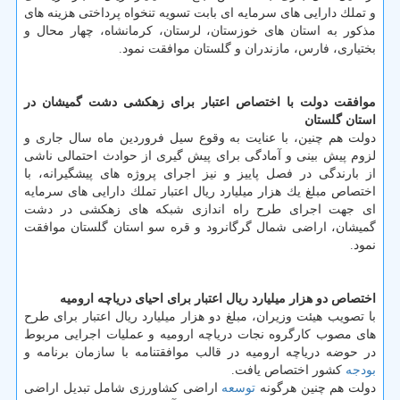
و تملك دارایی های سرمایه ای بابت تسویه تنخواه پرداختی هزینه های
مذكور به استان های خوزستان، لرستان، كرمانشاه، چهار محال و
بختیاری، فارس، مازندران و گلستان موافقت نمود.
موافقت دولت با اختصاص اعتبار برای زهكشی دشت گمیشان در
استان گلستان
دولت هم چنین، با عنایت به وقوع سیل فروردین ماه سال جاری و
لزوم پیش بینی و آمادگی برای پیش گیری از حوادث احتمالی ناشی
از بارندگی در فصل پاییز و نیز اجرای پروژه ‏های پیشگیرانه، با
اختصاص مبلغ یك هزار میلیارد ریال اعتبار تملك دارایی های سرمایه
ای جهت اجرای طرح راه اندازی شبكه های زهكشی در دشت
گمیشان، اراضی شمال گرگانرود و قره سو استان گلستان موافقت
نمود.
اختصاص دو هزار میلیارد ریال اعتبار برای احیای دریاچه ارومیه
با تصویب هیئت وزیران، مبلغ دو هزار میلیارد ریال اعتبار برای طرح
های مصوب كارگروه نجات دریاچه ارومیه و عملیات اجرایی مربوط
در حوضه دریاچه ارومیه در قالب موافقتنامه با سازمان برنامه و
بودجه
كشور اختصاص یافت.
دولت هم چنین هرگونه
توسعه
اراضی كشاورزی شامل تبدیل اراضی