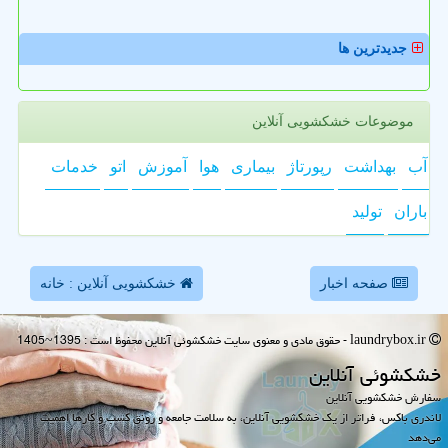
جدیدترین ها
موضوعات خشکشویی آنلاین
آب
بهداشت
رپورتاژ
بیماری
هوا
آموزش
اتو
خدمات
باران
تولید
صفحه اخبار
خشکشویی آنلاین : خانه
laundrybox.ir - حقوق مادی و معنوی سایت خشكشوئی آنلاین محفوظ است : 1395~1405
خشكشوئی آنلاین
سفارش خشکشویی آنلاین
لاندری باکس، فراتر از یک خشکشویی آنلاین، به سلامت جامعه و رونق کسب و کارها اهمیت
می‌دهد