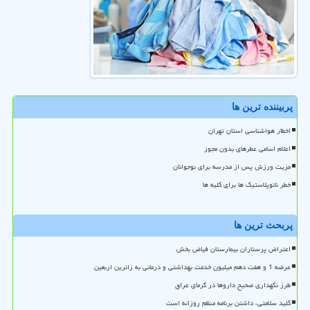
پربیننده ترین ها
اخطار هواشناسی استان تهران
اعلام اسامی عطرهای بدون مجوز
مزیت ورزش پس از مدرسه برای نوجوانان
خطر نانوپلاستیک ها برای کلیه ها
پربحث ترین ها
اعتراض پرستاران بیمارستان فیاض بخش
عرضه 1 و هفت دهم میلیون خدمت بهداشتی و درمانی به زائرین اربعین
طرز نگهداری صحیح داروها در گرمای عراق
کلید سلامتی، داشتن برنامه منظم روزانه است