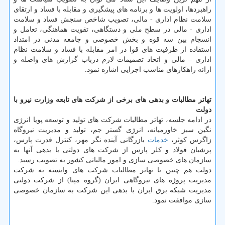
راهبردها، اولویت ‏ها و برنامه ‏های پیشگیری و مقابله با فساد و ارتقای
سلامت نظام اداری - مالی، تصویب شاخص سنجش فساد و سلامت
اداری - مالی در سطح ملی و دستگاهی، تقویت هماهنگی، تعامل و
انسجام بین سه قوه و بخش خصوصی و جامعه مدنی در امتداد
استفاده از ظرفیت‏ های قوا در امر مقابله با فساد و سلامت نظام
اداری – مالی و اتخاذ تصمیمات لازم درباب گزارش‏ های واصله و
ارائه راهكارهای مناسب اجرایی اشاره نمود.
تهاتر مطالبات و بدهی های برخی از شركت های تابعه وزارت نیرو با
دولت
در ادامه جلسه، تهاتر مطالبات شركت های تولید و توسعه پویا انرژی
نگین سبز خاورمیانه، انرژی گستر جم، تولید و مدیریت نیروگاه
زاگرس كوثر،
خدمات
بازرگانی آینده نگر مهر، كنترل قدرت پارس،
پرشیان فولاد و كلر پارس از شركت های دولتی با بدهی آنها به
سازمان های خصوصی سازی و امور مالیاتی كشور به تصویب رسید.
دولت هم چنین با تهاتر مطالبات شركت های وابسته به شركت
مدیریت پروژه های نیروگاهی ایران (گروه مپنا) از شركت دولتی
مدیریت شبكه برق ایران با بدهی این شركت به سازمان خصوصی
سازی موافقت نمود.