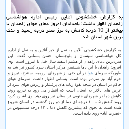
به گزارش خشكشوئی آنلاین رئیس اداره هواشناسی
زاهدان اظهار داشت: بامدادان امروز دمای هوای زاهدان با
بیشتر از 10 درجه كاهش به مرز صفر درجه رسید و خنك
ترین شهر استان شد.
به گزارش خشكشوئی آنلاین به نقل از خبر آنلاین و به نقل از اداره
كل هواشناسی سیستان و بلوچستان، حسن بستانی گفت: این
سردترین دمای زاهدان از هشتم اسفند سال قبل تا امروز است. وی
افزود: زاهدان با این دما هشتمین مركز استان سرد كشور نیز شد به
طوریكه سرمای
هوا
در آن حتی از شهرهای ارومیه، سنندج، تبریز و
خرم آباد نیز سردتر بوده است. بستانی اظهار داشت: سرمای هوای
حاكم در استان در نتیجه نفوذ زبانه های پرفشار و ریزش هوای سرد از
عرض های بالاتر به استان است كه انتظار می رود به تدریج روند
كاهش دما در شهرهای جنوبی تر استان نیز روی دهد. وی اشاره كرد:
روند كاهش ۵ تا ۱۰ درجه ای دما از دو روز گذشته در استان شروع
شده است به نحوی كه بیشترین كاهش دما با ۱۲ درجه سلسیوس در
«نصرت آباد» روی داده است.