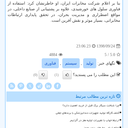
بنا بر اعلام شركت مخابرات ایران، او خاطرنشان كرد: استفاده از
فناوری سلول های خورشیدی، علاوه بر پشتیبانی از صنایع داخلی، در
مواقع اضطراری و مدیریت بحران، در تحقق پایداری ارتباطات
مخابراتی، بسیار موثر و نقش آفرین است.
1398/09/24
23:06:23
4884
/ 5
5.0
تگهای خبر:
تولید
,
سیستم
,
فناوری
این مطلب را می پسندید؟
(0)
(1)
X
تازه ترین مطالب مرتبط
چرا شناخت سیگار برگ قبل از خرید اهمیت دارد؟
کشف کارگاه تولید تجهیزات دندانپزشکی با برندهای جعلی
ارتباط خواب با تغییرات اولیه مغز در آلزایمر
اعلام اسامی عطرهای بدون مجوز