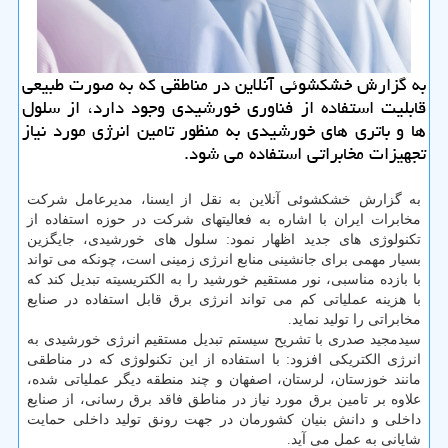
به گزارش خشكشوئی آنلاین در مناطقی كه به صورت طبیعی
قابلیت استفاده از فناوری خورشیدی وجود دارد، از سلول
ها و باتری های خورشیدی به منظور تامین انرژی مورد نیاز
تجهیزات مخابراتی استفاده می شود.
به گزارش خشكشوئی آنلاین به نقل از ایسنا، مدیرعامل شركت
مخابرات ایران با اشاره به فعالیتهای شركت در حوزه استفاده از
تكنولوژی های جدید اظهار نمود: سلول های خورشیدی، جایگزین
بسیار مهمی برای جانشینی منابع انرژی زمینی است، چونكه می تواند
با بازده مناسبی، نور مستقیم خورشید را به الكتریسیته تبدیل كند كه
با هزینه عملیاتی كم می تواند انرژی برق قابل استفاده در صنایع
مخابراتی را تولید نماید.
سیدمجید صدری با تشریح سیستم تبدیل مستقیم انرژی خورشیدی به
انرژی الكتریكی افزود: با استفاده از این تكنولوژی كه در مناطقی
مانند خوزستان، لرستان، اصفهان و چند منطقه دیگر عملیاتی شده،
علاوه بر تامین برق مورد نیاز در مناطق فاقد برق رسانی، از صنایع
داخلی و دانش بنیان كشورمان در جهت رونق تولید داخلی حمایت
شایانی به عمل می آید.