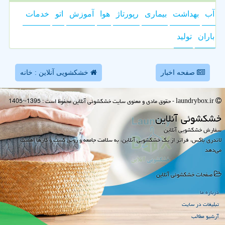
آب
بهداشت
بیماری
رپورتاژ
هوا
آموزش
اتو
خدمات
باران
تولید
صفحه اخبار
خشکشویی آنلاین : خانه
laundrybox.ir - حقوق مادی و معنوی سایت خشكشوئی آنلاین محفوظ است : 1395~1405
خشكشوئی آنلاین
سفارش خشکشویی آنلاین
لاندری باکس، فراتر از یک خشکشویی آنلاین، به سلامت جامعه و رونق کسب و کارها اهمیت
می‌دهد
صفحات خشكشوئی آنلاین
درباره ما
تبلیغات در سایت
آرشیو مطالب