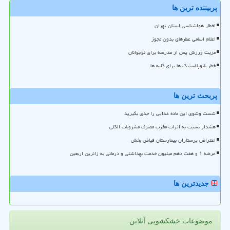
پربیننده ترین ها
اخطار هواشناسی استان تهران
اعلام اسامی عطرهای بدون مجوز
مزیت ورزش پس از مدرسه برای نوجوانان
خطر نانوپلاستیک ها برای کلیه ها
پربحث ترین ها
شست وشوی این ماده غذایی را جدی بگیرید
هشدار نسبت به اثرات مخرب مصرف مشروبات الکلی
اعتراض پرستاران بیمارستان فیاض بخش
عرضه 1 و هفت دهم میلیون خدمت بهداشتی و درمانی به زائرین اربعین
جدیدترین ها
موضوعات خشکشویی آنلاین