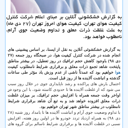
به گزارش خشكشوئی آنلاین بر مبنای اعلام شركت كنترل
كیفیت هوای تهران، كیفیت هوای امروز تهران (۲۷ دی ماه)
به علت غلظت ذرات معلق و تداوم وضعیت جوی آرام،
نامطلوب خواهد بود.
به گزارش خشكشوئی آنلاین به نقل از ایسنا،
بر اساس پیشبینی های
انجام شده در شركت كنترل كیفیت هوا، در صبحگاه روز جمعه (۲۷
دی ۹۸) باوجود كاهش حجم ترافیك در روز تعطیل، در بیشتر مناطق
پایتخت شاهد تجمع ذرات معلق و برقراری شرایط نامطلوب كیفیت
هوا
خواهیم بود كه عمدتاً ناشی از عدم وزش باد مؤثر طی ساعات
گذشته و انباشت آلاینده ها از روز قبل است.
احتمال بارش های پراكنده و رشد ناپایداری جوی در خلال روز سبب
می شود كه از غلظت آلاینده ها تا حدودی كاسته شود، با این وجود
در
اواخر وقت جمعه همراه با افزایش حجم ترافیك، بر میزان غلظت
ذرات معلق افزوده خواهد شد و به تبع آن شاهد برقراری شرایط
نامطلوب در بیشتر مناطق شهر تهران خواهیم بود.
با تداوم وضعیت جوی آرام و انباشت آلاینده ها تا بامداد روز شنبه (۲۸
دی ۹۸) به همراه ازدیاد تردد خودرو ها در اولین روز هفته، افزایش
نسبی در غلظت آلاینده ها و برقراری شرایط ناسالم برای گروه های