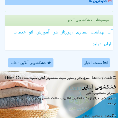
جدیدترین ها
موضوعات خشکشویی آنلاین
آب
بهداشت
بیماری
رپورتاژ
هوا
آموزش
اتو
خدمات
باران
تولید
صفحه اخبار
خشکشویی آنلاین : خانه
laundrybox.ir - حقوق مادی و معنوی سایت خشكشوئی آنلاین محفوظ است : 1395~1405
خشكشوئی آنلاین
سفارش خشکشویی آنلاین
لاندری باکس، فراتر از یک خشکشویی آنلاین، به سلامت جامعه و رونق کسب و کارها اهمیت
می‌دهد
صفحات خشكشوئی آنلاین