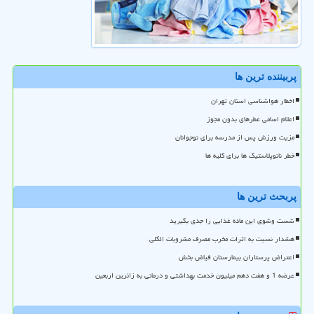
پربیننده ترین ها
اخطار هواشناسی استان تهران
اعلام اسامی عطرهای بدون مجوز
مزیت ورزش پس از مدرسه برای نوجوانان
خطر نانوپلاستیک ها برای کلیه ها
پربحث ترین ها
شست وشوی این ماده غذایی را جدی بگیرید
هشدار نسبت به اثرات مخرب مصرف مشروبات الکلی
اعتراض پرستاران بیمارستان فیاض بخش
عرضه 1 و هفت دهم میلیون خدمت بهداشتی و درمانی به زائرین اربعین