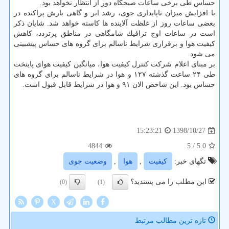
حساس طی برخی ساعات صبحگاه دور از انتظار نخواهد بود.
با افزایش میزان ناپایداری جوی، رشد ابر و گاهی بارش پراكنده در
بعضی ساعات روز از غلظت آلاینده ها كاسته خواهد شد. شایان ذكر
است در ساعات اوج ترافیك شامگاهی در مناطق پرتردد، كاهش
كیفیت هوا و برقراری شرایط ناسالم برای گروه های حساس پیشبینی
می شود.
بر مبنای اعلام شركت كنترل كیفیت هوا، میانگین كیفیت هوای پایتخت
طی ۲۴ ساعت گذشته ۱۲۷ و هوا در شرایط ناسالم برای گروه های
حساس بود. این شاخص الان ۹۱ و هوا در شرایط قابل قبول است.
1398/10/27
15:23:21
4844
/ 5
5.0
تگهای خبر:
كیفیت
,
هوا
,
وضعیت جوی
این مطلب را می پسندید؟
(0)
(1)
X
تازه ترین مطالب مرتبط