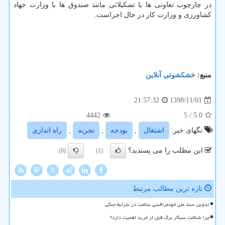
در چارچوب تعاونی ها یا تشكیلاتی مانند صندوق ها با وزارت جهاد
كشاورزی و وزارت كار در حال اجراست.
منبع:
خشكشوئی آنلاین
1398/11/01
21:57:32
4442
/ 5
5.0
تگهای خبر:
اشتغال
,
بودجه
,
تجربه
,
راه اندازی
این مطلب را می پسندید؟
(0)
(1)
X
تازه ترین مطالب مرتبط
تدوین سند ملی خودمراقبتی سلامت در شرایط جنگی
چرا شناخت سیگار برگ قبل از خرید اهمیت دارد؟