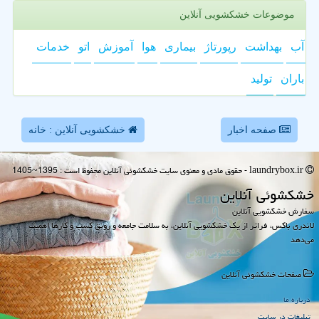
موضوعات خشکشویی آنلاین
آب
بهداشت
رپورتاژ
بیماری
هوا
آموزش
اتو
خدمات
باران
تولید
صفحه اخبار
خشکشویی آنلاین : خانه
laundrybox.ir - حقوق مادی و معنوی سایت خشكشوئی آنلاین محفوظ است : 1395~1405
خشكشوئی آنلاین
سفارش خشکشویی آنلاین
لاندری باکس، فراتر از یک خشکشویی آنلاین، به سلامت جامعه و رونق کسب و کارها اهمیت
می‌دهد
صفحات خشكشوئی آنلاین
درباره ما
تبلیغات در سایت