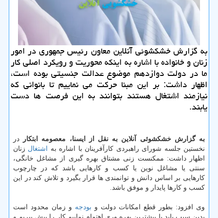
به گزارش خشكشوئی آنلاین معاون رئیس جمهوری در امور
زنان و خانواده با اشاره به اینكه محوریت و رویكرد اصلی كار
ما در دولت دوازدهم موضوع عدالت جنسیتی بوده است،
اظهار داشت: بر این مبنا حركت می نماییم تا بانوانی كه
نیازمند اشتغال هستند بتوانند به این فرصت ها دست
یابند.
به گزارش خشكشوئی آنلاین به نقل از ایسنا، معصومه ابتكار
در
نخستین جلسه شورای راهبردی كارآفرینان با اشاره به
اشتغال
زنان
اظهار داشت: ممكنست زنی مشتاق بهره گیری از مشاغل خانگی،
سنتی یا مشاغل نوین یا كسب و كارهایی باشد كه در چارچوب
كارهایی بر اساس دانش و توانمندی ها قرار بگیرد و تلاش كند در این
كسب و كارها پایدار و موفق باشد.
وی افزود: بطور قطع امكانات دولت و
بودجه
و زمان محدود است
بدین سبب باید با بیشترین بهره وری اهتمام نماییم كار را پیش ببریم و