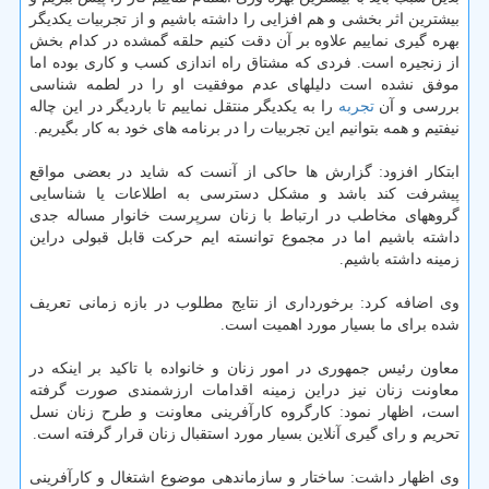
بیشترین اثر بخشی و هم افزایی را داشته باشیم و از تجربیات یكدیگر
بهره گیری نماییم علاوه بر آن دقت كنیم حلقه گمشده در كدام بخش
از زنجیره است. فردی كه مشتاق راه اندازی كسب و كاری بوده اما
موفق نشده است دلیلهای عدم موفقیت او را در لطمه شناسی
بررسی و آن
تجربه
را به یكدیگر منتقل نماییم تا باردیگر در این چاله
نیفتیم و همه بتوانیم این تجربیات را در برنامه های خود به كار بگیریم.
ابتكار افزود: گزارش ها حاكی از آنست كه شاید در بعضی مواقع
پیشرفت كند باشد و مشكل دسترسی به اطلاعات یا شناسایی
گروههای مخاطب در ارتباط با زنان سرپرست خانوار مساله جدی
داشته باشیم اما در مجموع توانسته ایم حركت قابل قبولی دراین
زمینه داشته باشیم.
وی اضافه كرد: برخورداری از نتایج مطلوب در بازه زمانی تعریف
شده برای ما بسیار مورد اهمیت است.
معاون رئیس جمهوری در امور زنان و خانواده با تاكید بر اینكه در
معاونت زنان نیز دراین زمینه اقدامات ارزشمندی صورت گرفته
است، اظهار نمود: كارگروه كارآفرینی معاونت و طرح زنان نسل
تحریم و رای گیری آنلاین بسیار مورد استقبال زنان قرار گرفته است.
وی اظهار داشت: ساختار و سازماندهی موضوع اشتغال و كارآفرینی