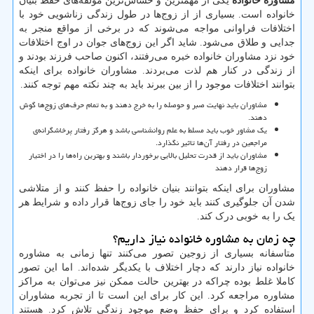
مشاوره خانواده
یکی از مهمترین و حساس‌ترین مولفه‌های حفظ بنیان
خانواده است. بسیاری از از زوج‌ها در طول زندگی زناشویی خود با
اختلافات فراوانی مواجه می‌شوند که در برخی از مواقع منجر به
جدایی و طلاق می‌شود. شاید اگر این زوج‌های جوان در اوج اختلافات
خود نزد مشاوران خانواده خبره می‌رفتند، اکنون صاحب فرزند بودند و
از زندگی در کنار هم لذت می‌بردند. مشاوران خانواده برای اینکه
بتوانند اختلافات موجود را از بین ببرند باید به چند نکته مهم توجه کنند.
مشاوران باید نهایت صبر و حوصله را به خرج دهند و به تمام حرف‌های زوج‌ها گوش
دهند.
یک مشاور خوب باید مسلط به علم روانشناسی باشد و هرگز رفتار پرخاشگرانه‌ی
مراجعین در رفتار آن‌ها تاثیر نگذارد.
مشاوران باید از قدرت تحلیل بالایی برخوردار باشند و بهترین راه‌ها را در اختیار
زوج‌ها قرار دهند
مشاوران برای اینکه بتوانند بنیان خانواده را حفظ کنند و از متلاشی
شدن آن جلوگیری کنند باید خود را جای زوج‌ها قرار داده و شرایط هر
یک را به خوبی درک کند.
چه زمان به مشاوره خانواده نیاز داریم؟
متاسفانه بسیاری از زوجین تصور می‌کنند تنها زمانی به مشاوره
خانواده نیاز دارند که دچار اختلاف با یکدیگر شده‌اند. اما این تصور
کاملا غلط بوده چراکه در بهترین حالت ممکن نیز می‌توان به مراکز
مشاوره مراجعه کرد. این کار برای این است تا از تجربه مشاوران
استفاده کرد و برای حفظ وضع موجود زندگی تلاش کرد. هستند