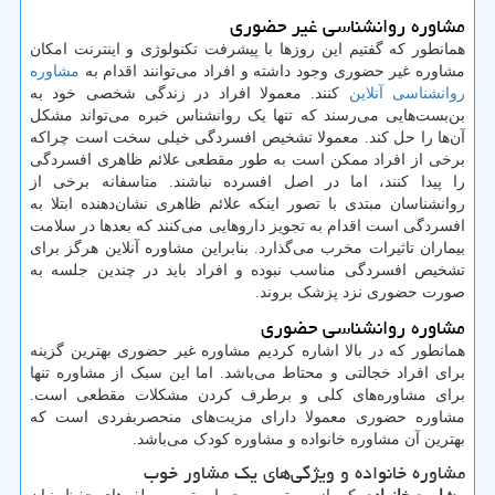
مشاوره روانشناسی غیر حضوری
همانطور که گفتیم این روزها با پیشرفت تکنولوژی و اینترنت امکان
مشاوره غیر حضوری وجود داشته و افراد می‌توانند اقدام به
مشاوره
روانشناسی آنلاین
کنند. معمولا افراد در زندگی شخصی خود به
بن‌بست‌هایی می‌رسند که تنها یک روانشناس خبره می‌تواند مشکل
آن‌ها را حل کند. معمولا تشخیص افسردگی خیلی سخت است چراکه
برخی از افراد ممکن است به طور مقطعی علائم ظاهری افسردگی
را پیدا کنند، اما در اصل افسرده نباشند. متاسفانه برخی از
روانشناسان مبتدی با تصور اینکه علائم ظاهری نشان‌دهنده ابتلا به
افسردگی است اقدام به تجویز داروهایی می‌کنند که بعدها در سلامت
بیماران تاثیرات مخرب می‌گذارد. بنابراین مشاوره آنلاین هرگز برای
تشخیص افسردگی مناسب نبوده و افراد باید در چندین جلسه به
صورت حضوری نزد پزشک بروند.
مشاوره روانشناسی حضوری
همانطور که در بالا اشاره کردیم مشاوره غیر حضوری بهترین گزینه
برای افراد خجالتی و محتاط می‌باشد. اما این سبک از مشاوره تنها
برای مشاوره‌های کلی و برطرف کردن مشکلات مقطعی است.
مشاوره حضوری معمولا دارای مزیت‌های منحصربفردی است که
بهترین آن مشاوره خانواده و مشاوره کودک می‌باشد.
مشاوره خانواده و ویژگی‌های یک مشاور خوب