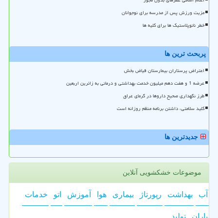
مزیت ورزش پس از مدرسه برای نوجوانان
خطر نانوپلاستیک ها برای کلیه ها
پربحث ترین ها
اعتراض پرستاران بیمارستان فیاض بخش
عرضه 1 و هفت دهم میلیون خدمت بهداشتی و درمانی به زائرین اربعین
طرز نگهداری صحیح داروها در گرمای عراق
کلید سلامتی، داشتن برنامه منظم روزانه است
جدیدترین ها
موضوعات خشکشویی آنلاین
آب
بهداشت
رپورتاژ
بیماری
هوا
آموزش
اتو
خدمات
باران
تولید