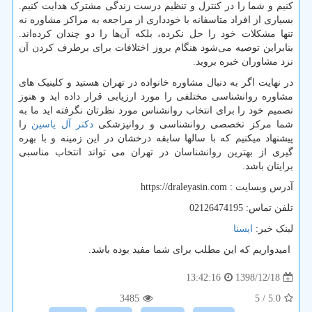
کنیم و شما را در کنترل و تنظیم درست زندگی مشترک هدایت کنیم.
بسیاری از افراد متاسفانه با خودداری از مراجعه به مراکز مشاوره نه
تنها مشکلات خود را حل نکرده، بلکه آن‌ها را دو چندان کرده‌اند.
بنابراین توصیه می‌شود هنگام بروز اختلافات برای برطرف کردن آن
نزد مشاوران خبره بروید.
در نهایت اگر به دنبال مشاوره خانواده در تهران هستید و کلینیک های
مشاوره روانشناسی مختلفی را مورد ارزیابی قرار داده اید و هنوز
تصمیم خود را برای انتخاب روانشناس مورد نظرتان نگرفته اید ما به
شما مرکز تخصصی روانشناسی و روانپزشکی
دکتر آل یاسین
را
پیشنهاد میکنیم که با سالها سابقه درخشان در این زمینه و با بهره
گیری از بهترین روانشناسان در تهران می تواند انتخاب مناسبی
برایتان باشد.
آدرس وبسایت :
https://draleyasin.com
تلفن تماس: 02126474195
لینک خبر:
ایسنا
امیدواریم که این مطلب برای شما مفید بوده باشد.
1398/12/18
13:42:16
3485
/ 5
5.0