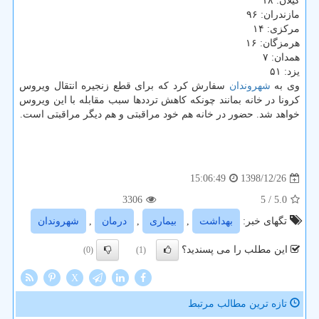
گیلان: ۱۸
مازندران: ۹۶
مركزی: ۱۴
هرمزگان: ۱۶
همدان: ۷
یزد: ۵۱
وی به
شهروندان
سفارش كرد كه برای قطع زنجیره انتقال ویروس
كرونا در خانه بمانند چونكه كاهش ترددها سبب مقابله با این ویروس
خواهد شد. حضور در خانه هم خود مراقبتی و هم دیگر مراقبتی است.
1398/12/26
15:06:49
3306
/ 5
5.0
تگهای خبر:
بهداشت
,
بیماری
,
درمان
,
شهروندان
این مطلب را می پسندید؟
(0)
(1)
X
تازه ترین مطالب مرتبط