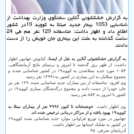
به گزارش خشكشوئی آنلاین سخنگوی وزارت بهداشت از
شناسایی 1053 بیمار جدید مبتلا به كووید 19در كشور
اطلاع داد و اظهار داشت: متاسفانه 129 نفر هم طی 24
ساعت گذشته به علت این بیماری جان خویش را از دست
دادند.
به گزارش خشكشوئی آنلاین به نقل از ایسنا،
كیانوش جهانپور اظهار
داشت: از ظهر روز گذشته تا امروز و برمبنای نتایج آزمایشگاهی،
۱۰۵۳ مورد جدید مبتلاشدن به كووید۱۹ در كشور شناسایی شدند و
مجموع مبتلایان به این بیماری در كشور به۱۴۹۹۱ نفر رسید.
وی افزود: متاسفانه از بین بیماران جدید شناسایی شده، ۱۲۹ نفر نیز
جان خودرا از دست دادند و مجموع درگذشتگان بیماری كووید۱۹ در
كشور تا امروز به ۸۵۳ نفر رسید.
وی اظهار داشت:
خوشبختانه تا كنون ۴۹۹۶ نفر از بیماران مبتلا به
كووید۱۹ بهبود یافته و از مراكز درمانی ترخیص شده اند.
جهانپور در مورد توزیع فراوانی موارد جدید شناسایی شده كووید۱۹
در كشور به تفكیك استانها نیز اظهار داشت:
آذربایجان شرقی: ۳۵