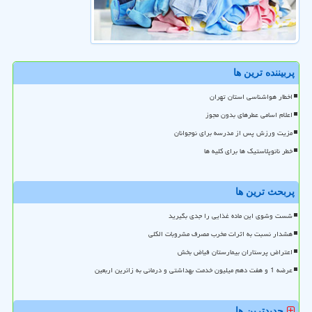
پربیننده ترین ها
اخطار هواشناسی استان تهران
اعلام اسامی عطرهای بدون مجوز
مزیت ورزش پس از مدرسه برای نوجوانان
خطر نانوپلاستیک ها برای کلیه ها
پربحث ترین ها
شست وشوی این ماده غذایی را جدی بگیرید
هشدار نسبت به اثرات مخرب مصرف مشروبات الکلی
اعتراض پرستاران بیمارستان فیاض بخش
عرضه 1 و هفت دهم میلیون خدمت بهداشتی و درمانی به زائرین اربعین
جدیدترین ها