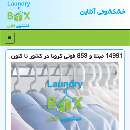
خشكشوئی آنلاین
منو
14991 مبتلا و 853 فوتی كرونا در كشور تا كنون