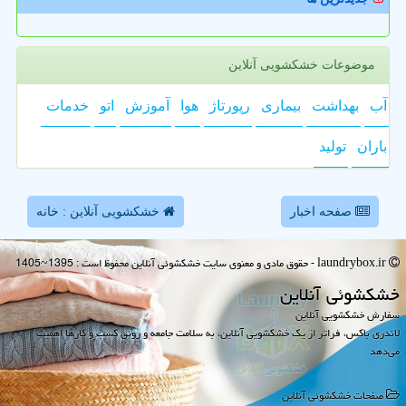
موضوعات خشکشویی آنلاین
آب
بهداشت
بیماری
رپورتاژ
هوا
آموزش
اتو
خدمات
باران
تولید
صفحه اخبار
خشکشویی آنلاین : خانه
laundrybox.ir - حقوق مادی و معنوی سایت خشكشوئی آنلاین محفوظ است : 1395~1405
خشكشوئی آنلاین
سفارش خشکشویی آنلاین
لاندری باکس، فراتر از یک خشکشویی آنلاین، به سلامت جامعه و رونق کسب و کارها اهمیت
می‌دهد
صفحات خشكشوئی آنلاین