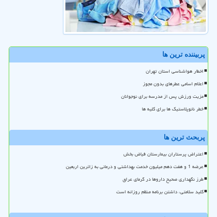
پربیننده ترین ها
اخطار هواشناسی استان تهران
اعلام اسامی عطرهای بدون مجوز
مزیت ورزش پس از مدرسه برای نوجوانان
خطر نانوپلاستیک ها برای کلیه ها
پربحث ترین ها
اعتراض پرستاران بیمارستان فیاض بخش
عرضه 1 و هفت دهم میلیون خدمت بهداشتی و درمانی به زائرین اربعین
طرز نگهداری صحیح داروها در گرمای عراق
کلید سلامتی، داشتن برنامه منظم روزانه است