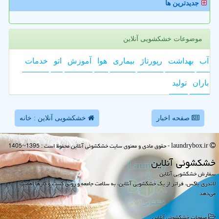
جدیدترین ها
موضوعات خشکشویی آنلاین
آب
بهداشت
رپورتاژ
بیماری
هوا
آموزش
اتو
خدمات
باران
تولید
صفحه اخبار
خشکشویی آنلاین : خانه
laundrybox.ir - حقوق مادی و معنوی سایت خشكشوئی آنلاین محفوظ است : 1395~1405
خشكشوئی آنلاین
سفارش خشکشویی آنلاین
لاندری باکس، فراتر از یک خشکشویی آنلاین، به سلامت جامعه و رونق کسب و کارها اهمیت
می‌دهد
صفحات خشكشوئی آنلاین