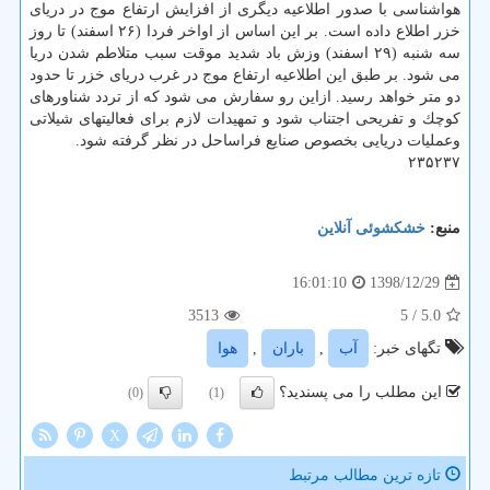
هواشناسی با صدور اطلاعیه دیگری از افزایش ارتفاع موج در دریای
خزر اطلاع داده است. بر این اساس از اواخر فردا (۲۶ اسفند) تا روز
سه شنبه (۲۹ اسفند) وزش باد شدید موقت سبب متلاطم شدن دریا
می شود. بر طبق این اطلاعیه ارتفاع موج در غرب دریای خزر تا حدود
دو متر خواهد رسید. ازاین رو سفارش می شود كه از تردد شناورهای
كوچك و تفریحی اجتناب شود و تمهیدات لازم برای فعالیتهای شیلاتی
وعملیات دریایی بخصوص صنایع فراساحل در نظر گرفته شود.
۲۳۵۲۳۷
منبع:
خشكشوئی آنلاین
1398/12/29
16:01:10
3513
/ 5
5.0
تگهای خبر:
آب
,
باران
,
هوا
این مطلب را می پسندید؟
(0)
(1)
X
تازه ترین مطالب مرتبط