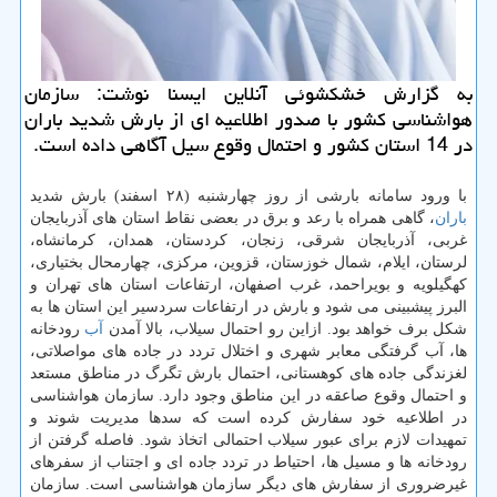
به گزارش خشكشوئی آنلاین ایسنا نوشت: سازمان
هواشناسی كشور با صدور اطلاعیه ای از بارش شدید باران
در 14 استان كشور و احتمال وقوع سیل آگاهی داده است.
با ورود سامانه بارشی از روز چهارشنبه (۲۸ اسفند) بارش شدید
باران
، گاهی همراه با رعد و برق در بعضی نقاط استان های آذربایجان
غربی، آذربایجان شرقی، زنجان، كردستان، همدان، كرمانشاه،
لرستان، ایلام، شمال خوزستان، قزوین، مركزی، چهارمحال بختیاری،
كهگیلویه و بویراحمد، غرب اصفهان، ارتفاعات استان های تهران و
البرز پیشبینی می شود و بارش در ارتفاعات سردسیر این استان ها به
شكل برف خواهد بود. ازاین رو احتمال سیلاب، بالا آمدن
آب
رودخانه
ها، آب گرفتگی معابر شهری و اختلال تردد در جاده های مواصلاتی،
لغزندگی جاده های كوهستانی، احتمال بارش تگرگ در مناطق مستعد
و احتمال وقوع صاعقه در این مناطق وجود دارد. سازمان هواشناسی
در اطلاعیه خود سفارش كرده است كه سدها مدیریت شوند و
تمهیدات لازم برای عبور سیلاب احتمالی اتخاذ شود. فاصله گرفتن از
رودخانه ها و مسیل ها، احتیاط در تردد جاده ای و اجتناب از سفرهای
غیرضروری از سفارش های دیگر سازمان هواشناسی است. سازمان