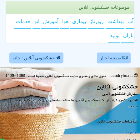
موضوعات خشکشویی آنلاین
آب
بهداشت
رپورتاژ
بیماری
هوا
آموزش
اتو
خدمات
باران
تولید
صفحه اخبار
خشکشویی آنلاین : خانه
laundrybox.ir - حقوق مادی و معنوی سایت خشكشوئی آنلاین محفوظ است : 1395~1405
خشكشوئی آنلاین
سفارش خشکشویی آنلاین
لاندری باکس، فراتر از یک خشکشویی آنلاین، به سلامت جامعه و رونق کسب و کارها اهمیت
می‌دهد
صفحات خشكشوئی آنلاین
درباره ما
تبلیغات در سایت