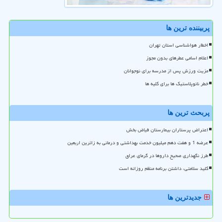
پربیننده ترین ها
اخطار هواشناسی استان تهران
اعلام اسامی عطرهای بدون مجوز
مزیت ورزش پس از مدرسه برای نوجوانان
خطر نانوپلاستیک ها برای کلیه ها
پربحث ترین ها
اعتراض پرستاران بیمارستان فیاض بخش
عرضه 1 و هفت دهم میلیون خدمت بهداشتی و درمانی به زائرین اربعین
طرز نگهداری صحیح داروها در گرمای عراق
کلید سلامتی، داشتن برنامه منظم روزانه است
جدیدترین ها