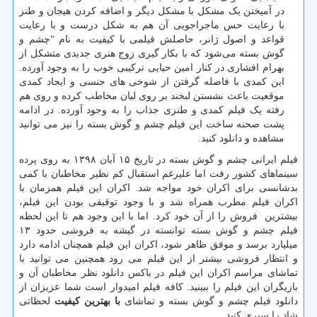
در آمیختن یک مشکل با مشکل دیگر و اضافه کردن هیجان و طنز
با رعایت حس ماجراجویی آن هم به شکل درست و با رعایت
قواعد و اصول ژانر، حاصلش فیلمی با کیفیت به نام “چشم و
گوش بسته می‌شود که با بکار گیری زوج هنری جدیدی متشکل از
بهرام افشاری در کنار امین حیایی ترکیبی خوب را به وجود آورده.
این کمدی با فاصله گرفتن از شوخی های جنسی و ایجاد کمدی
موقعیت باعث نشستن لبخند بر روی لبان مخاطب کرده و روی هم
رفته یک فیلم کمدی و طنزی جذاب را به وجود آورده. در ادامه
پشت صحنه ساخت این فیلم چشم و گوش بسته را نیز می توانید
مشاهده و دانلود کنید.
فیلم ایرانی چشم و گوش بسته در تاریخ ۱۵ آبان ۱۳۹۸ به روی پرده
سینماهای کشور رفت اما علیرغم استقبال کم نظیر مخاطبان با کمی
بدشانسی برای اکران خود مواجه شد. اکران این فیلم همزمان با
اکران فیلم مطرب همراه شد و با وجود توقیفی بودن این فیلم،
بیشترین فروش را از آن خود کرد. اما با این وجود هم تا این لحظه
فیلم چشم و گوش بسته توانسته در گیشه به فروشی حدود ۱۳
میلیارد برسد و موفق ظاهر شود، اکران این فیلم همچنان ادامه دارد
و انتظار فروشی بیشتر از این فیلم می رود همچنین می توانید با
تماشای مراسم اکران این فیلم در باکس دانلود نظر مخاطبان آن و
بازیگران این فیلم را ببینید. کافه فیلم امیدوار است شما عزیزان از
دانلود فیلم چشم و گوش بسته و تماشای
با بهترین کیفیت
لحظاتی
شاد را سپری کنید.