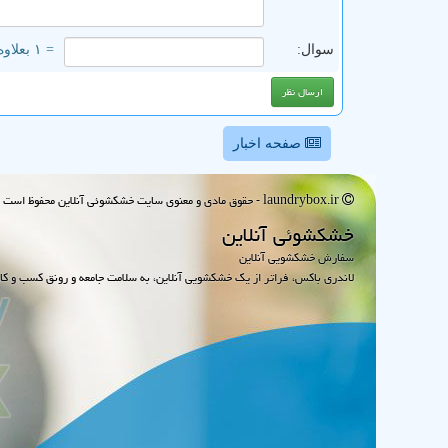
سوال:
= ۱ بعلاوه ۵
صفحه اخبار
laundrybox.ir - حقوق مادی و معنوی سایت خشكشوئی آنلاین محفوظ است : 1395~1405
خشكشوئی آنلاین
سفارش خشکشویی آنلاین
لاندری باکس، فراتر از یک خشکشویی آنلاین، به سلامت جامعه و رونق کسب و کا