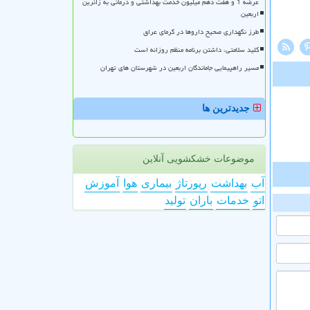
عرضه 1 و هفت دهم میلیون خدمت بهداشتی و درمانی به زائرین
اربعین
طرز نگهداری صحیح داروها در گرمای عراق
کلید سلامتی، داشتن برنامه منظم روزانه است
مسیر راهپیمایی جاماندگان اربعین در شهرستان های تهران
جدیدترین ها
موضوعات خشکشویی آنلاین
آب
بهداشت
رپورتاژ
بیماری
هوا
آموزش
اتو
خدمات
باران
تولید