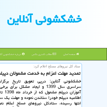
خشكشوئی آنلاین
صفحه اصلی
مطالب لاندری باکس
درباره خشکشویی آنلا
ستاد كل نیروهای مسلح اعلام كرد:
تمدید مهلت اعزام به خدمت مشمولان دپیلم سال98 و اجازه شركت 
خشكشوئی آنلاین: درپی تعویق تاریخ برگزا
سراسری سال 1399 و ایجاد مشكل برای 
آموزان دیپلم
اطلاعیه دیپلم خودرا ستاندن نموده و مهلت یك سال
انتها رسیده، ستادكل نیروهای مسلح اعلام نم