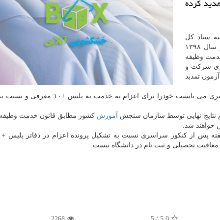
مدید كرده
یه ستاد کل
نیروهای مسلح آمده است: کلیه مشمولین وظیفه که در سال ۱۳۹۸
خدمت وظیفه
سری شرکت و
آزمون تمدید
این افراد حداکثر یک هفته پس از شرکت در آزمون سراسری می بایست خودرا برای اعزام به خد
 نتایج نهایی توسط سازمان سنجش
آموزش
کشور مطابق قانون خدمت وظیفه
 خواهند شد.
 معافیت تحصیلی و ثبت نام در دانشگاه نیست.
2268
/ 5
5.0