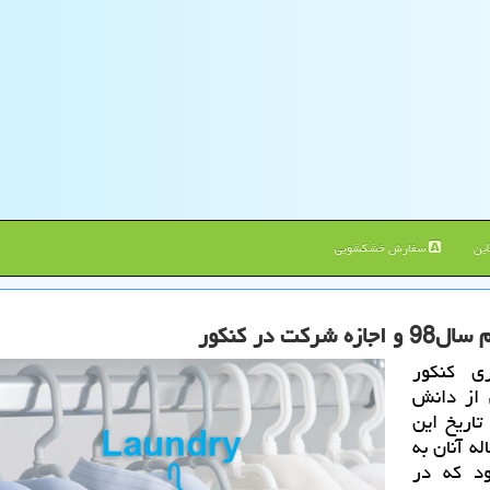
ین
سفارش خشکشویی
در كنكور
ری كنكور
برخی از دانش
 مشمول كه از خرداد ماه 1398 تا تاریخ این
ه آنان به
ود كه در