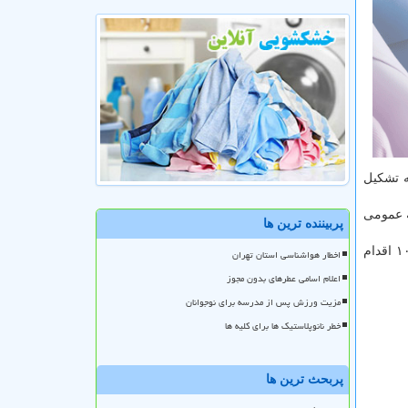
مت به پلیس +۱۰ معرفی و نسبت به تشکیل
 عمومی
پربیننده ترین ها
این مشمولین وظیفه دقت کنند در صورتیکه حداکثر یک هفته پس از کنکور سراسری نسبت به تشکیل پرونده اعزام در دفاتر پلیس +۱۰ اقدام
اخطار هواشناسی استان تهران
اعلام اسامی عطرهای بدون مجوز
مزیت ورزش پس از مدرسه برای نوجوانان
خطر نانوپلاستیک ها برای کلیه ها
پربحث ترین ها