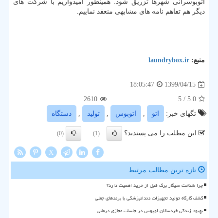
اتوبوسرانی شهرها تزریق شود. همینطور امیدواریم با شرکت های
دیگر هم تفاهم نامه های مشابهی منعقد نماییم.
منبع:
laundrybox.ir
1399/04/15
18:05:47
2610
/ 5
5.0
تگهای خبر:
اتو
,
اتوبوس
,
تولید
,
دستگاه
این مطلب را می پسندید؟
(0)
(1)
X
تازه ترین مطالب مرتبط
چرا شناخت سیگار برگ قبل از خرید اهمیت دارد؟
کشف کارگاه تولید تجهیزات دندانپزشکی با برندهای جعلی
بهبود زندگی خردسالان لوپوس در جلسات مجازی درمانی