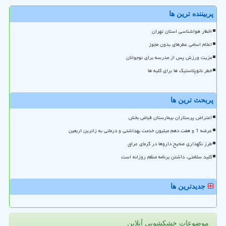
پربیننده ترین ها
اخطار هواشناسی استان تهران
اعلام اسامی عطرهای بدون مجوز
مزیت ورزش پس از مدرسه برای نوجوانان
خطر نانوپلاستیک ها برای کلیه ها
پربحث ترین ها
اعتراض پرستاران بیمارستان فیاض بخش
عرضه 1 و هفت دهم میلیون خدمت بهداشتی و درمانی به زائرین اربعین
طرز نگهداری صحیح داروها در گرمای عراق
کلید سلامتی، داشتن برنامه منظم روزانه است
جدیدترین ها
موضوعات خشکشویی آنلاین