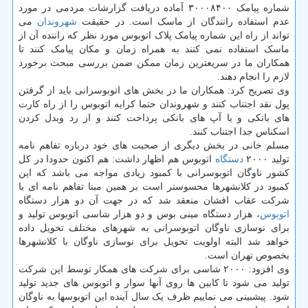
شماره پیامک ۳۰۰۰۸۴۰۰ آماده دریافت گزارشات مردمی در مورد
عدم استفاده رانندگان از ماسک است. در حقیقت
شهروندان
می
تواند از راه این شماره پیامک پلاک اتوبوس مورد نظر که راننده آن از
ماسک استفاده نمی کنند به همراه زمان و مکان پیامک کنند تا
همکاران ما در سریعترین زمان ممکن ضمن بررسی مبحث برخورد
لازم را انجام دهند.
وی تصریح کرد: همکاران ما در بخش های اتوبوسرانی باید از گرفتن
پول نقد اجتناب کنند و شهروندان حتما کرایه اتوبوس را از راه کارت
های بانکی و یا آپ های بانکی پرداخت کنند و از رد وبدل کردن
اسکناس جدا اجتناب کنند.
مسلم خانی در بخش دیگری از صحبت های خود درباره تفاهم نامه
تولید ۲۰۰۰
دستگاه
اتوبوس هم اظهار داشت: هم اکنون حدودا در کل
کشور ناوگان اتوبوسرانی با کمبود زیادی مواجه می باشد که این
کمبود در کلانشهرها محسوستر است بر همین مبنا تفاهم نامه ای با
شرکت عقاب افشان منعقد شد که در جهت آن دو هزار دستگاه
اتوبوس
، هزار دستگاه مینی بوس و دو هزار شاسی اتوبوس تولید و
برای نوسازی ناوگان اتوبوسرانی به شهرهای مختلف تحویل داده
خواهد شد البته اولویت تحویل برای نوسازی ناوگان با کلانشهرها
بخصوص تهران است.
وی افزود: ۲۰۰۰ شاسی برای شرکت های همکار توسط این شرکت
تولید می شود تا کابین ها روی آنها سوار و اتوبوس های جدید تولید
شود. پیشبینی می نماییم ظرف یک سال آینده این اتوبوسها به ناوگان