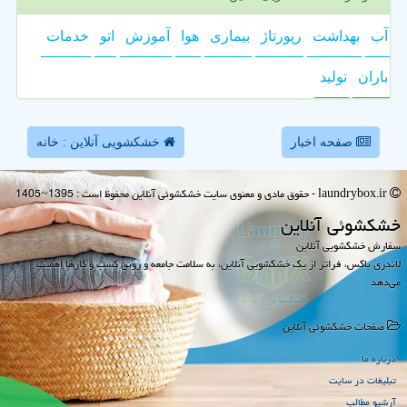
آب
بهداشت
رپورتاژ
بیماری
هوا
آموزش
اتو
خدمات
باران
تولید
صفحه اخبار
خشکشویی آنلاین : خانه
laundrybox.ir - حقوق مادی و معنوی سایت خشكشوئی آنلاین محفوظ است : 1395~1405
خشكشوئی آنلاین
سفارش خشکشویی آنلاین
لاندری باکس، فراتر از یک خشکشویی آنلاین، به سلامت جامعه و رونق کسب و کارها اهمیت
می‌دهد
صفحات خشكشوئی آنلاین
درباره ما
تبلیغات در سایت
آرشیو مطالب