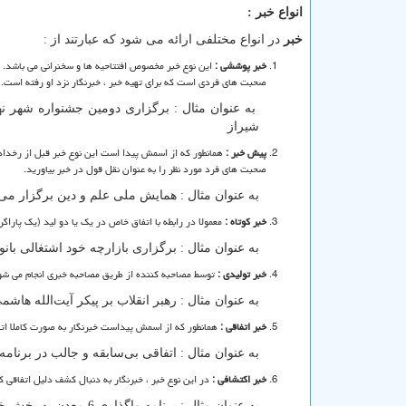
انواع خبر :
خبر
در انواع مختلفی ارائه می شود که عبارتند از :
خبر پوششی :
این نوع خبر مخصوص افتتاحیه ها و سخنرانی می باشد.
صحبت های فردی است که برای تهیه خبر ، خبرنگار نزد او رفته است.
به عنوان مثال : برگزاری دومین جشنواره شهر نهج
شیراز
پیش خبر :
همانطور که از اسمش پیدا است این نوع خبر قبل از رخداد 
صحبت های فرد مورد نظر را به عنوان نقل قول در خبر بیاورید.
به عنوان مثال : همایش ملی علم و دین برگزار می
خبر کوتاه :
معمولا در رابطه با اتفاق خاص در یک یا دو لید (یک پاراگ
به عنوان مثال : برگزاری بازارچه خود اشتغالی با
خبر تولیدی :
توسط مصاحبه کننده از طریق مصاحبه خبری انجام می شو
به عنوان مثال : رهبر انقلاب بر پیکر آیت‌الله هاش
خبر اتفاقی :
همانطور که از اسمش پیداست خبرنگار به صورت کاملا اتفا
به عنوان مثال : اتفاقی بی‌سابقه و جالب در برنامه 
خبر اکتشافی :
در این نوع خبر ، خبرنگار به دنبال کشف دلیل اتفاقی 
به عنوان مثال : برنامه واگذاری 6 معدن به بخش خصوصی برای ادامه فعالیت‌های اکتشافی