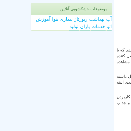
موضوعات خشکشویی آنلاین
آب
بهداشت
رپورتاژ
بیماری
هوا
آموزش
اتو
خدمات
باران
تولید
د که با
ل کننده
مشاهده
 مستقل داشته
. البته
 از بکاربردن
 و جذاب