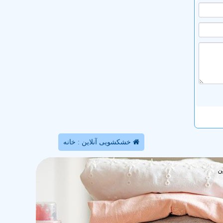
خشکشویی آنلاین : خانه
ن