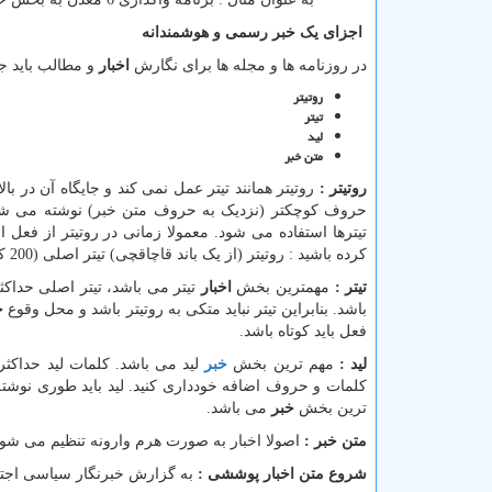
اجزای یک خبر رسمی و هوشمندانه
در روزنامه ها و مجله ها برای نگارش
اخبار
و مطالب باید جز
روتیتر
تیتر
لید
متن خبر
روتیتر :
روتیتر همانند تیتر عمل نمی کند و جایگاه آن در ب
حروف کوچکتر (نزدیک به حروف متن خبر) نوشته می شود. 
تیترها استفاده می شود. معمولا زمانی در روتیتر از فعل ا
کرده باشید : روتیتر (از یک باند قاچاقچی) تیتر اصلی (200 کیلو مواد در اراک کشف شد) نامیده می شود.
تیتر :
مهمترین بخش
اخبار
باشد. بنابراین تیتر نباید متکی به روتیتر باشد و محل وقوع
خ
فعل باید کوتاه باشد.
لید :
مهم ترین بخش
خبر
کلمات و حروف اضافه خودداری کنید. لید باید طوری نوشته
ترین بخش
خبر
می باشد.
متن خبر :
اصولا اخبار به صورت هرم وارونه تنظیم می شوند ،
شروع متن اخبار پوششی :
به گزارش خبرنگار سیاسی اجتما