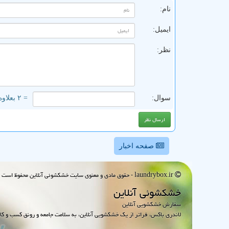
نام:
ایمیل:
نظر:
سوال:
= ۲ بعلاوه ۴
صفحه اخبار
laundrybox.ir - حقوق مادی و معنوی سایت خشكشوئی آنلاین محفوظ است : 1395~1405
خشكشوئی آنلاین
سفارش خشکشویی آنلاین
لاندری باکس، فراتر از یک خشکشویی آنلاین، به سلامت جامعه و رونق کسب و کا