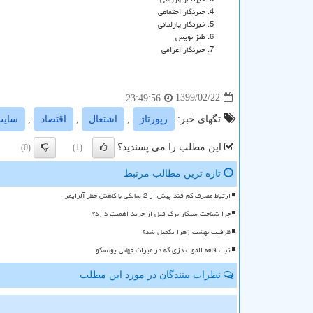
خبرنگار اجتماعی
خبرنگار پارلمانی
طنز نویس
خبرنگار اعزامی
1399/02/22
23:49:56
تگهای خبر:
رپورتاژ
,
اشتغال
,
اقتصاد
,
سایت
این مطلب را می پسندید؟
(0)
(1)
تازه ترین مطالب مرتبط
ارتباط مصرف کم قند پیش از 2 سالگی با کاهش خطر آلزایمر
چرا شناخت سیگار برگ قبل از خرید اهمیت دارد؟
ظرفیت بهشت زهرا تکمیل شد؟
ثبت قلعه الموت دژی که در میراث جهانی یونسکو
نظرات بینندگان در مورد این مطلب
ن