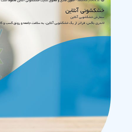
laundrybox.ir - حقوق مادی و معنوی سایت خشكشوئی آنلاین محفوظ است : 1395~1405
خشكشوئی آنلاین
سفارش خشکشویی آنلاین
لاندری باکس، فراتر از یک خشکشویی آنلاین، به سلامت جامعه و رونق کسب و کا