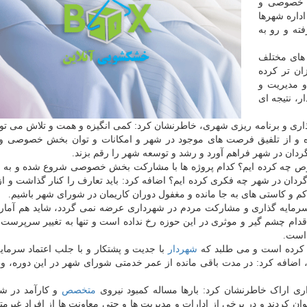
ش خصوصی و
داره شهرها
ته و رو به
های مختلف
ان تر کرده
و مدیریت و
، نتیجه ای
اری و برنامه ریزی شهری، خاطرنشان کرد: کمی انگیزه و همت و تلاش می تو
ه و از تلفیق فرصت های موجود در شهر و امکانات و توان بخش خصوصی و
ان در شهر فراهم آورد و رشد و توسعه شهر را رقم بزند.
صوص چه کرده ایم؟ کدام پروژه ها با مشارکت بخش خصوصی شروع شده و به 
دان در شهر چه فکری کرده ایم؟ اضافه کرد: باید تعارف را کنار گذاشت و ا
 کم و کاستی های به جا مانده و مغفول دوران کاریمان در شورای شهر باشیم.
ر سرمایه گذاری و مشارکت مردم در شهرداری عرضه نمی گردد، شاید هم آمار 
 اقدام چشم گیر و موثری در این حوزه رخ نداده است و تنها به تغییر سرپرست
 است.
ل کرده است و می طلبد که
شهردار
با جدیت و پشتکار و با جلب اعتماد سرمایه
، اضافه کرد: در مدت باقی مانده از عمر خدمتی شورای شهر در این دوره، و
داری اراک خاطرنشان کرد: بارها مساله کمبود نیروی
متخصص
و کارآمد در ش
 کردند و در برخی از ادارات و مدیریت ها و حتی معاونت ها از افراد غیر