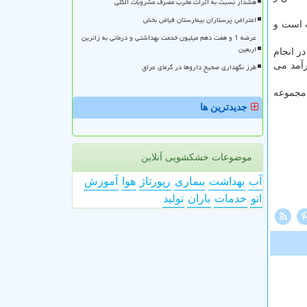
هشدار نسبت به اثرات مخرب مصرف مشروبات الکلی
اعتراض پرستاران بیمارستان فیاض بخش
ه است و
عرضه 1 و هفت دهم میلیون خدمت بهداشتی و درمانی به زائرین
اربعین
در انجام
رآمد می
طرز نگهداری صحیح داروها در گرمای عراق
 مجموعه
جدیدترین ها
موضوعات خشکشویی آنلاین
آب
بهداشت
بیماری
رپورتاژ
هوا
آموزش
اتو
خدمات
باران
تولید