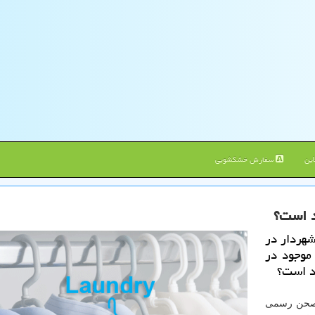
ین
سفارش خشکشویی
د است؟
هردار در
 موجود در
ند است؟
 در صحن رسمی