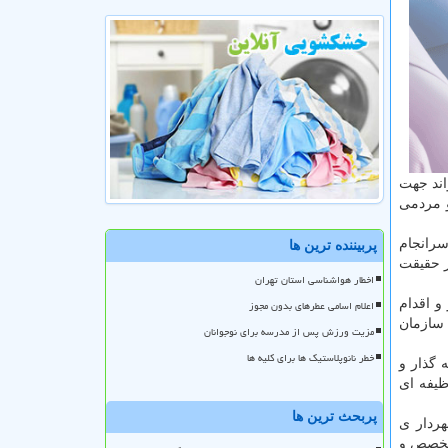
اند جهت
 مردمی
سرانجام
پربیننده ترین ها
ز حقیقت
اخطار هواشناسی استان تهران
و اقدام
اعلام اسامی عطرهای بدون مجوز
 سازمان
مزیت ورزش پس از مدرسه برای نوجوانان
خطر نانوپلاستیک ها برای کلیه ها
 گذار و
ظیفه ای
پربحث ترین ها
هردار ی
متخصص و