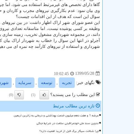
گاها دارای تخصص های غیرمرتبط استفاده می شود، اما چر
وی بیان نمود: عدم بکارگیری نیروهای مجرب و کاردان و 
سوال این است که هدف از این اقدامات چیست؟
این عضو شورای شهر اراک اظهار داشت: در بین نیروهای 
وظیفه بر کسی پوشیده نیست، اما متاسفانه تعدادی نیروی 
دانند، در مجموعه شهرداری مشغول تخریب، زمینه سازی برا
آجرلو در انتها این سوال را خطاب به شهردار اراک بیان 
شهرداری و استفاده از نیروهای کارآمد چه نمره ای می دهید
1399/05/28
10:02:45
تگهای خبر:
تجربه
,
توسعه
,
سرمایه
,
شهردا
این مطلب را می پسندید؟
(0)
(1)
تازه ترین مطالب مرتبط
عرضه 1 و هفت دهم میلیون خدمت بهداشتی و درمانی به زائرین اربعین
تدوین سند ملی خودمراقبتی سلامت در شرایط جنگی
چرا شناخت سیگار برگ قبل از خرید اهمیت دارد؟