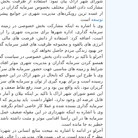
شورای شهر اراک بیان نمود: استفاده از ظرفیت بخ
مشارکت دادن اقشار مختلف بخصوص سرمایه گذاران در ا
از عمده ترین رویکردهای مدیریت شهری در جوامع پیشرف
توسعه
است.
وی با اشاره به اینکه مشارکت بخش خصوصی در زمینه 
سرمایه گذاری، اداره شهرها برای مدیریت شهری را ارز
است، اضافه کرد: استفاده از دانش، فرصت های مالی 
انرژی های بالقوه و مجموعه ظرفیت های قشر سرمایه گذار
جز بهبود زندگی مردم حاصل نخواهد کرد.
آجرلو با تاکید بر دخالت دادن بخش خصوصی در سیاست گذ
همسو کردن سرمایه گذاران و مدیریت شهری موثر افتاد
شرایط و زمینه های مناسبی جهت حضور سرمایه های سرگرد
وی با طرح این سوال که تابحال در شهر اراک در این خ
رسیده است و برای بهره گیری از توان و سرمایه های سرگر
گریزان نبود، باید واقع بین بود و در صدد رفع نقاط ضعف و
این عضو شورای شهر اراک با تاکید بر اینکه بیلان و آما
قابل عرضه ای وجود ندارد، اظهار داشت: باید بپذیریم که
سرمایه گذاری بسنده شده و عملا کار خاصی انجام نگرفته
وی با اشاره به اینکه شهرداری در این مقوله ضعیف عم
سرمایه ها در این راستا اقدامی موثر و مثبت داشته باشد
خطیر به جا مانده است.
آجرلو در ادامه با اشاره به مبحث منابع انسانی در شهر
مطرح گردیده است، برخی پست های مدیریتی را خالی عنوان