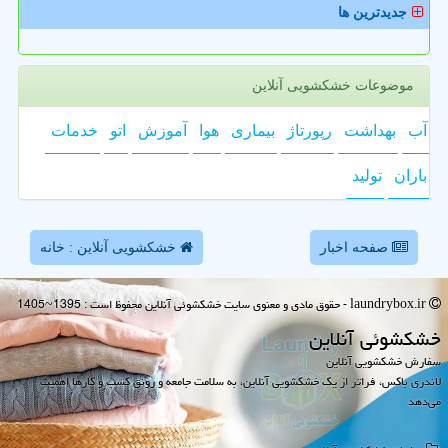
جدیدترین ها
موضوعات خشکشویی آنلاین
آب
بهداشت
رپورتاژ
بیماری
هوا
آموزش
اتو
خدمات
باران
تولید
صفحه اخبار
خشکشویی آنلاین : خانه
laundrybox.ir - حقوق مادی و معنوی سایت خشكشوئی آنلاین محفوظ است : 1395~1405
خشكشوئی آنلاین
سفارش خشکشویی آنلاین
لاندری باکس، فراتر از یک خشکشویی آنلاین، به سلامت جامعه و رونق کسب و کارها اهمیت
می‌دهد