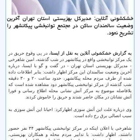
خشكشوئی آنلاین: مدیركل بهزیستی استان تهران آخرین
وضعیت سالمندان ساكن در مجتمع توانبخشی پیكانشهر را
تشریح نمود.
به گزارش خشکشوئی آنلاین به نقل از ایسنا،
در پی وقوع حریق در
یک مرکز توانبخشی واقع در پیکانشهر در شب گذشته، امین شاهرخی
- مدیرکل بهزیستی استان تهران - در گفت و گو با ایسنا، درباره
آخرین وضعیت سالمندان این مرکز اظهار داشت: بنابر اطلاعات داده
شده از طرف مردم محله پیکانشهر، حدود ساعت ۲۰ و ۳۰ دقیقه
شب گذشته از مرکز توانبخشی پیکانشهر دود مشاهده شده است که
بلافاصله موضوع به مرکز آتش نشانی محله اطلاع رسانی و فورا
آتش نشانان در مکان حاضر شدند و حریق را خاموش کردند.
وی درباره علت این آتش سوزی اظهارکرد: احیانا این آتش سوزی به
سبب اتصالی برق رخ داده است.
شاهرخی با اعلان اینکه در مرکز توانبخشی پیکانشهر ۳۴ نفر حضور
داشتند، اظهار داشت: با تدابیر مردم محله و همکاران بهزیستی،