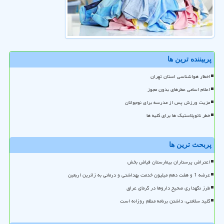
پربیننده ترین ها
اخطار هواشناسی استان تهران
اعلام اسامی عطرهای بدون مجوز
مزیت ورزش پس از مدرسه برای نوجوانان
خطر نانوپلاستیک ها برای کلیه ها
پربحث ترین ها
اعتراض پرستاران بیمارستان فیاض بخش
عرضه 1 و هفت دهم میلیون خدمت بهداشتی و درمانی به زائرین اربعین
طرز نگهداری صحیح داروها در گرمای عراق
کلید سلامتی، داشتن برنامه منظم روزانه است