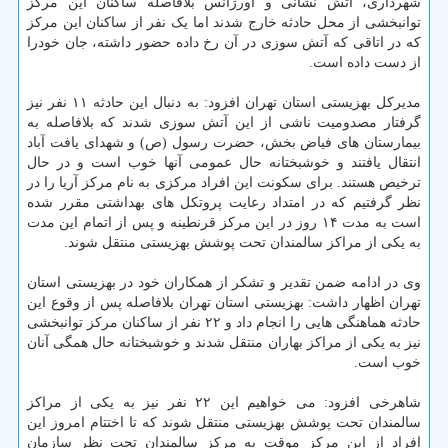
شهرداری، آتش نشانی و اورژانس بلافاصله ساکنان این مرکز
توانبخشی از محل حادثه خارج شدند اما یک نفر از ساکنان این مرکز
که در اتاقی که آتش سوزی در آن رخ داده حضور داشته، جان خودرا
از دست داده است.
مدیرکل بهزیستی استان تهران افزود: به دنبال این حادثه ۱۱ نفر نیز
گرفتار مصدومیت ناشی از این آتش سوزی شدند که بلافاصله به
بیمارستان های فیاض بخش، حضرت رسول (ص) و شهدای یافت آباد
انتقال یافتند و خوشبختانه حال عمومی آنها خوب است و در حال
ترخیص هستند. برای سکونت این افراد مرکزی به نام مرکز آریا را در
نظر گرفتیم که در امتداد رعایت پروتکل های بهداشتی مقرر شده
است به مدت ۱۴ روز در این مرکز قرنطینه و پس از اتمام این مدت
به یکی از مراکز سالمندان تحت پوشش بهزیستی منتقل شوند.
وی در ادامه ضمن تقدیر و تشکر از همکاران خود در بهزیستی استان
تهران اظهار داشت: بهزیستی استان تهران بلافاصله پس از وقوع این
حادثه هماهنگی هایی را انجام داد و ۲۲ نفر از ساکنان مرکز توانبخشی
نیز به یکی از مراکز بهاران منتقل شدند و خوشبختانه حال همگی آنان
خوب است.
شاهرخی افزود: می خواهیم این ۲۲ نفر نیز به یکی از مراکز
سالمندان تحت پوشش بهزیستی منتقل شوند که تا اختتام امروز این
افراد از این مرکز موقت به مرکز سالمندان تحت نظر سازمان