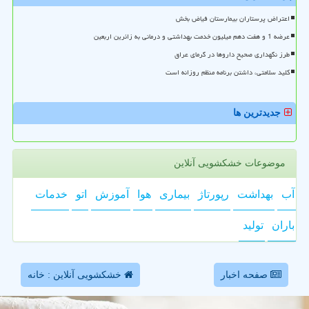
اعتراض پرستاران بیمارستان فیاض بخش
عرضه 1 و هفت دهم میلیون خدمت بهداشتی و درمانی به زائرین اربعین
طرز نگهداری صحیح داروها در گرمای عراق
کلید سلامتی، داشتن برنامه منظم روزانه است
جدیدترین ها
موضوعات خشکشویی آنلاین
آب
بهداشت
رپورتاژ
بیماری
هوا
آموزش
اتو
خدمات
باران
تولید
صفحه اخبار
خشکشویی آنلاین : خانه