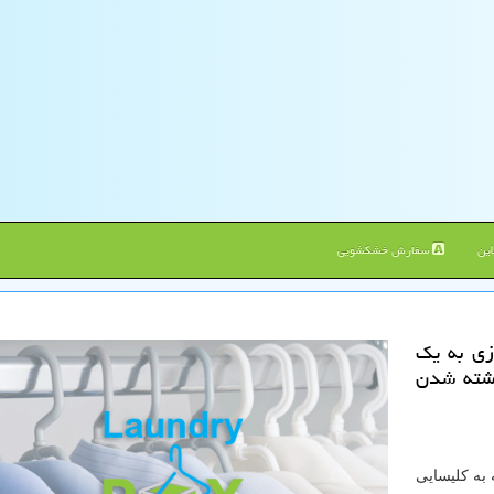
ین
سفارش خشکشویی
ازی به یك
كشته شدن
به كلیسایی