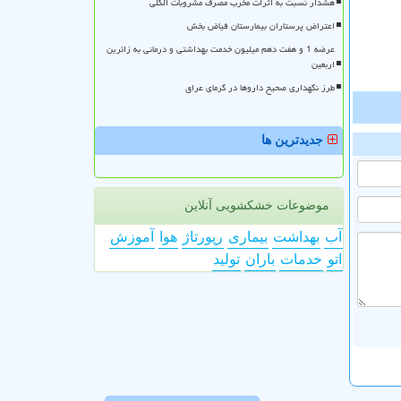
هشدار نسبت به اثرات مخرب مصرف مشروبات الکلی
اعتراض پرستاران بیمارستان فیاض بخش
عرضه 1 و هفت دهم میلیون خدمت بهداشتی و درمانی به زائرین
اربعین
طرز نگهداری صحیح داروها در گرمای عراق
جدیدترین ها
موضوعات خشکشویی آنلاین
آب
بهداشت
بیماری
رپورتاژ
هوا
آموزش
اتو
خدمات
باران
تولید