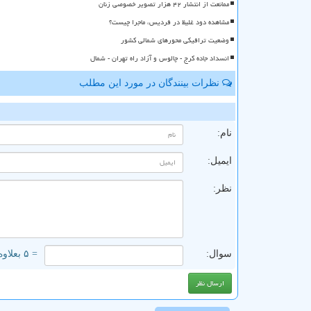
ممانعت از انتشار ۴۲ هزار تصویر خصوصی زنان
مشاهده دود غلیظ در فردیس، ماجرا چیست؟
وضعیت ترافیکی محورهای شمالی کشور
انسداد جاده کرج - چالوس و آزاد راه تهران - شمال
نظرات بینندگان در مورد این مطلب
ن
نام:
ایمیل:
نظر:
سوال:
= ۵ بعلاوه ۴