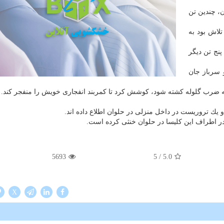
ن، چندین تن
لاش بود به
ی شدن پنج تن دیگر
 سرباز جان
به ضرب گلوله كشته شود، كوشش كرد تا كمربند انفجاری خویش را منفجر كند.
یك تروریست در داخل منزلی در حلوان اطلاع داده اند.
ر اطراف این كلیسا در حلوان خنثی كرده است.
5693
/ 5
5.0
X