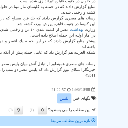
در حلوان در جنوب قاهره تیراندازی شده است.
منابع گزارش دادند كه در حمله به كلیسای مار مینا در حلوا
كشته و زخمی شدند.
رسانه های مصری گزارش دادند كه یك فرد مسلح كه در ت
این كلیسا در جنوب قاهره یورش ببرد، كشته شد.
وزارت
بهداشت
مصر از كشته شدن ۱۰ تن و زخم
در آمار اولیه این حمله اطلاع داده است.
پیشتر منابع گزارش دادند كه در این حمله یك افسر و دو
باخته اند.
شبكه العربیه هم گزارش داد كه عامل حمله پیش از آنكه 
رسانه های مصری همینطور از تبادل آتش میان پلیس مصر و 
خبرنگار اسكای نیوز گزارش داد كه پلیس مصر دو بمب را د
49311
1396/10/08
21:22:57
تگهای خبر:
پلیس
این مطلب را می پسندید؟
(0)
(1)
تازه ترین مطالب مرتبط