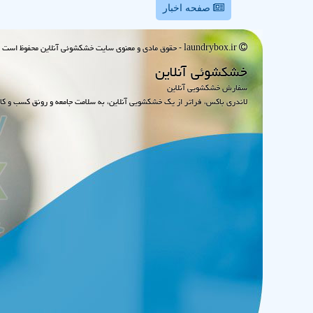
صفحه اخبار
laundrybox.ir - حقوق مادی و معنوی سایت خشكشوئی آنلاین محفوظ است : 1395~1405
خشكشوئی آنلاین
سفارش خشکشویی آنلاین
لاندری باکس، فراتر از یک خشکشویی آنلاین، به سلامت جامعه و رونق کسب و کا