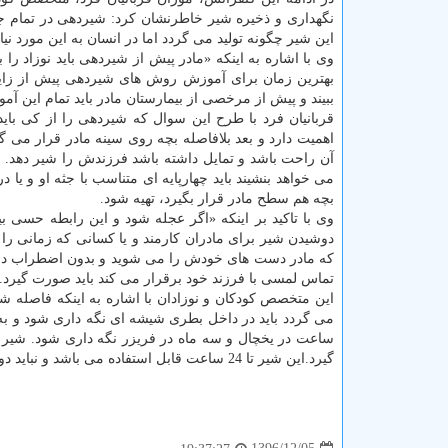
نگهداری و ذخیره شیر خاطرنشان كرد: شیردهی در تمام 
این شیر چگونه تولید می گردد اما در انسان به این مورد نیاز
وی با اشاره به اینكه «مادر پیش از شیردهی باید نوزاد ر
بهترین زمان برای آموزش روش های شیردهی پیش از زایم
ببیند و پیش از مرخصی از بیمارستان مادر باید تمام این آم
قربانیان فرد با طرح این سوال كه شیردهی را از كی بای
اهمیت دارد و بعد بلافاصله بچه روی سینه مادر قرار م
آن راحت باشد و تمایل داشته باشد فرزندش را شیر دهد. ب
می خواهد بنشیند باید چهارپایه ای متناسب با جثه او و 
بچه هم سطح مادر قرار بگیرد، تهیه شود.
وی با تاكید بر اینكه «اگر عجله شود و این رابطه حسی ب
دوشیدن شیر برای مادران كارمند و یا كسانی كه زمانی را
كه مادر دست های خودش را می شوید و بدون اضطراب در حا
تماس لمسی با فرزند خود برقرار می كند باید صورت گیرد.
این متخصص كودكان و نوزادان با اشاره به اینكه فاصله شی
ساعت در یخچال و سه ماه در فریزر نگه داری شود. شیر 
گیرد.این شیر تا 24 ساعت قابل استفاده می باشد و نباید دوباره گرم شود.