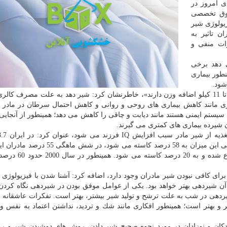
ی امروز در
فوق تخصصی
زیولوژی شیر
ن تاثیر به
رات منفی و
 دهد برخی
نطور بیماری
شود.
سعیدی با تاكید بر اینكه «مادران در دوران شیردهی بین 9 تا 11 كیلو اضافه وزن دارند»، خاطرنشان كرد: شیر دهد به علت مصرف 
ی مانند كاهش بیماری های روحی و روانی و كاهش احتمال سرطان در مادر ر
به سیستم ایمنی هستند مانند دیابت و چاقی را كاهش می دهد؛ همینطور از آنجایی
ان شیرده بیماری های كمتری می گیرند.
مادران تغذیه با شیر مادر را شروع می كنند و در سه ماهگی این میزان به 58 درصد كاسته م
ادامه می دهند اما در آمریكا این میزان از 80 درصد شروع
برای كافی نبودن شیر مادران وجود دارد، اضافه كرد: آشنا شدن با فیزیولوژی
ن شیردهی بهتر خواهد بود. یكی از عوامل موفق بودن در شیردهی نگاه كردن 
یردهی در شب به علت ترشح و تولید شیر بیشتر، بهتر است. تفكرات عاشقانه 
ر و بهتر است؛ همینطور افكاری مانند شك و تردید، نداشتن اعتماد به نفس و
ودكان و نوزادان در مورد نحوه صحیح شیر دادن، روش های دوشیدن شیر و 