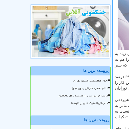
كالری زیاد به
ا هم به
 كه شیر
پربیننده ترین ها
دانشیار دانشگاه علوم پزشكی مشهد با اشاره به اینكه «تغذیه از شیر مادر سبب افزایش IQ فرزند می شود، عنوان كرد: در ایران 98.7 درصد
اخطار هواشناسی استان تهران
ی شود، در شش ماهگی 55 درصد مادران این كار را
اعلام اسامی عطرهای بدون مجوز
 شده و به 20 درصد كاسته می شود. همینطور در سال 2000 حدود 60 درصد نوزادان
مزیت ورزش پس از مدرسه برای نوجوانان
 شیردهی
خطر نانوپلاستیک ها برای کلیه ها
مادر به
نسبت به
 تفكرات
پربحث ترین ها
روش های