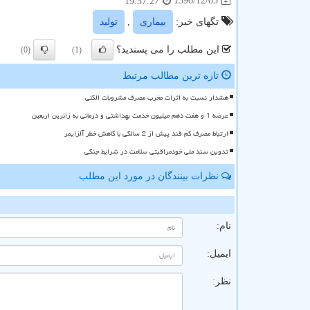
1396/12/05
19:37:27
تگهای خبر:
بیماری
,
تولید
این مطلب را می پسندید؟
(0)
(1)
تازه ترین مطالب مرتبط
هشدار نسبت به اثرات مخرب مصرف مشروبات الکلی
عرضه 1 و هفت دهم میلیون خدمت بهداشتی و درمانی به زائرین اربعین
ارتباط مصرف کم قند پیش از 2 سالگی با کاهش خطر آلزایمر
تدوین سند ملی خودمراقبتی سلامت در شرایط جنگی
نظرات بینندگان در مورد این مطلب
ن
نام:
ایمیل:
نظر: