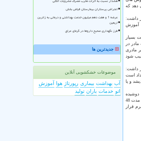
هشدار نسبت به اثرات مخرب مصرف مشروبات الکلی
 دهد كه
اعتراض پرستاران بیمارستان فیاض بخش
عرضه 1 و هفت دهم میلیون خدمت بهداشتی و درمانی به زائرین
ر داشت:
اربعین
ك آموزش
طرز نگهداری صحیح داروها در گرمای عراق
ت بسیار
مادر در
جدیدترین ها
ر مادری
سبب شود
ر داشت:
موضوعات خشکشویی آنلاین
داد است
شد و یا
آب
بهداشت
بیماری
رپورتاژ
هوا
آموزش
اتو
خدمات
باران
تولید
 دوشیده
می گردد باید در داخل بطری شیشه ای نگه داری شود و به وسیله ی فنجان و یا قاشق به نوزاد داده شود. شیر دوشیده شده می تواند به مدت 48
م قرار