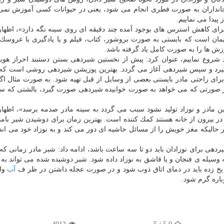
جانداران به صورت فطری انجام می شود، یعنی در حیوانات كسی آموزش نمی
 پیدا می نماییم.
ا برای كاهش استرس های بوجود آمده چند دقیقه ای روی سینه نگه دارد»، اظها
ان است كه بایستی به صورت بروشور، كتاب، فیلم و یا یادگیری با عروس
وزش ها را به صورت كامل یاد گرفته باشد.
د شروع نماییم، عنوان كرد: پیش از نخستین شیردهی بستن دستبند احراز هوی
ی گیرد و سپس شیردهی آغاز می گردد. بهترین پوزیشن شیردهی روشی است كه 
رای راحتی مادر بایستی بعضی از وسایل از قبل تهیه شود. به صورت مثال اگ
یا در صورتی كه می خواهد به صورت خوابیده شیردهی صورت گیرد، بالشتی كه 
ین مادر و نوزاد تولید نشود سبب می گردد به سینه مادر صدمه برسد»، اظها
 در بیرون از خانه هستند كمك كننده است. بهترین زمان برای دوشیدن شیر بام
لیكه مغز خویش را از مسائل حاشیه ای دور می كند و به نوزاد خود می اندی
ردهی برای نوزادان باید دو تا سه ساعت باشد، ادامه داد: شیر مادر زمانی كه
یخ زده باید در دمای اتاق ذوب شود و در صورت عجله داشتن در ظر ف
آب
ولر