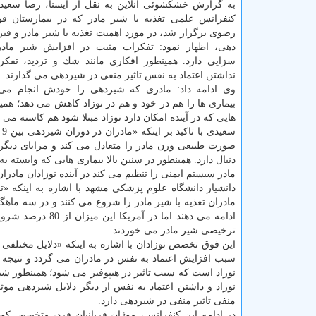
به گزارش خشكشوئی آنلاین به نقل از ایسنا، رضا سعید
كنفرانس علمی تغذیه با شیر مادر كه در بیمارستان 
رضوی برگزار شد، در مورد اهمیت تغذیه با شیر مادر و فی
دهی، اظهار نمود: تفكرات مثبت در افزایش شیر مادرا
سزایی دارد. همینطور افكاری مانند شك و تردید، تفك
نداشتن اعتماد به نفس تاثیر منفی در شیردهی می گذارند.
وی ادامه داد: مادری كه شیردهی را خودش انجام می
بیماری ها را هم در خود و هم در نوزاد كاهش می دهد؛ همی
هایی كه در آینده امكان دارد نوزاد مبتلا شود هم كاسته می 
صورت طبیعی وزن مادر را متعادل می كند و مزایای دیگر
دنبال دارد. همینطور در سنین بالا بیماری هایی كه وابسته 
مادر سیستم ایمنی را تنظیم می كند در آینده نوزادان مادر
ترخیصی شیر مادر می خوردند.
این فوق تخصص نوزادان با اشاره به اینكه «دلایل مختلفی 
سبب افزایش اعتماد به نفس در مادران می گردد و نتیجه آ
نوزاد است كه سبب تاثیر در هیپوفیز می شود؛ همینطور ش
نوزاد و داشتن اعتماد به نفس از دیگر دلایل شیردهی موث
منفی تاثیر منفی در شیردهی دارد.
در ادامه این كنفرانس، موژان قربانیان فرد، متخصص ك