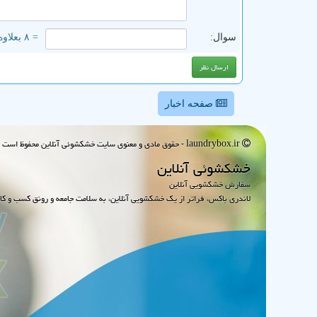
سوال:
= ۸ بعلاوه ۵
صفحه اخبار
laundrybox.ir - حقوق مادی و معنوی سایت خشكشوئی آنلاین محفوظ است : 1395~1405
خشكشوئی آنلاین
سفارش خشکشویی آنلاین
لاندری باکس، فراتر از یک خشکشویی آنلاین، به سلامت جامعه و رونق کسب و کا