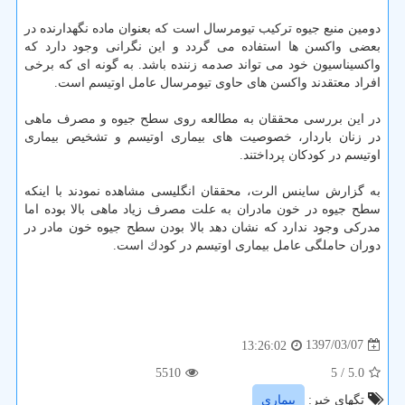
دومین منبع جیوه تركیب تیومرسال است كه بعنوان ماده نگهدارنده در
بعضی واكسن ها استفاده می گردد و این نگرانی وجود دارد كه
واكسیناسیون خود می تواند صدمه زننده باشد. به گونه ای كه برخی
افراد معتقدند واكسن های حاوی تیومرسال عامل اوتیسم است.
در این بررسی محققان به مطالعه روی سطح جیوه و مصرف ماهی
در زنان باردار، خصوصیت های بیماری اوتیسم و تشخیص بیماری
اوتیسم در كودكان پرداختند.
به گزارش ساینس الرت، محققان انگلیسی مشاهده نمودند با اینكه
سطح جیوه در خون مادران به علت مصرف زیاد ماهی بالا بوده اما
مدركی وجود ندارد كه نشان دهد بالا بودن سطح جیوه خون مادر در
دوران حاملگی عامل بیماری اوتیسم در كودك است.
1397/03/07
13:26:02
5510
/ 5
5.0
تگهای خبر:
بیماری