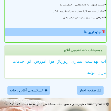
شست وشوی این ماده غذایی را جدی بگیرید
هشدار نسبت به اثرات مخرب مصرف مشروبات الکلی
اعتراض پرستاران بیمارستان فیاض بخش
جدیدترین ها
موضوعات خشکشویی آنلاین
آب
بهداشت
بیماری
رپورتاژ
هوا
آموزش
اتو
خدمات
باران
تولید
صفحه اخبار
خشکشویی آنلاین : خانه
laundrybox.ir - حقوق مادی و معنوی سایت خشكشوئی آنلاین محفوظ است : 1395~1405