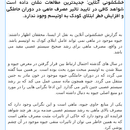
خشكشوئی آنلاین: جدیدترین مطالعات نشان داده است
شواهد كافی در تایید تاثیر مصرف ماهی در دوران حاملگی
و افزایش خطر ابتلای كودك به اوتیسم وجود ندارد.
به گزارش خشكشوئی آنلاین به نقل از ایسنا، محققان اظهار داشتند:
جیوه موجود در ماهی نمی تواند عامل ابتلای كودك به اوتیسم باشد.
در واقع، مصرف ماهی برای رشد صحیح سیستم عصبی مفید می
باشد.
در سال های گذشته احتمال ارتباط بین قرار گرفتن در معرض جیوه و
مبتلا شدن به اوتیسم مبحث مورد بحث بوده است. بر همین مبنا گفته
می گردد كه در دوران حاملگی جیوه موجود در خون مادر به جنین
منتقل می گردد. جیوه همچون ماده سمی عمل می كند كه بر رشد
سیستم عصبی جنین تاثیر می گذارد. این ادعا نگرانی هایی را در مورد
دو منبع اصلی جیوه به دنبال داشته است.
یكی از منابع حاوی جیوه، ماهی است و این نگرانی وجود دارد كه
مصرف بالای ماهی به رشد سیستم عصبی صدمه بزند. هر چند شواهد
فزاینده ای وجود دارد كه حاكی از تاثیرات مثبت مصرف ماهی است
كه به همین خاطر می توان از تاثیرات منفی جیوه موجود در آن چشم
پوشی كرد.