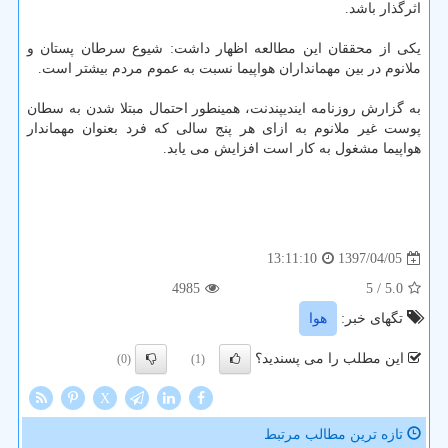
اثرگذار باشد.
یكی از محققان این مطالعه اظهار داشت: شیوع سرطان پستان و
ملانوم در بین مهمانداران هواپیما نسبت به عموم مردم بیشتر است.
به گزارش روزنامه ایندیپندنت، همینطور احتمال مبتلا شدن به سطان
پوست غیر ملانوم به ازای هر پنج سالی كه فرد بعنوان مهماندار
هواپیما مشغول به كار است افزایش می یابد.
1397/04/05
13:11:10
4985
/ 5
5.0
تگهای خبر:
هوا
این مطلب را می پسندید؟
(0)
(1)
X
تازه ترین مطالب مرتبط