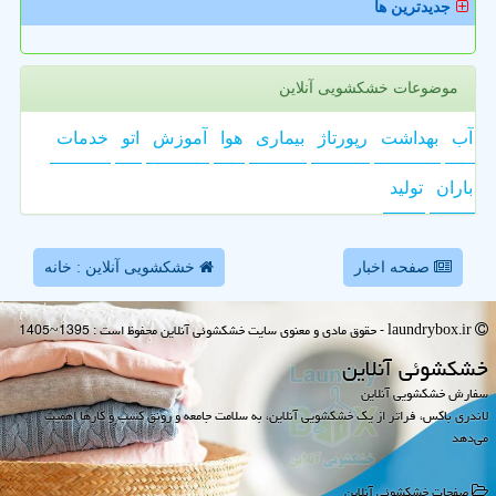
جدیدترین ها
موضوعات خشکشویی آنلاین
آب
بهداشت
رپورتاژ
بیماری
هوا
آموزش
اتو
خدمات
باران
تولید
صفحه اخبار
خشکشویی آنلاین : خانه
laundrybox.ir - حقوق مادی و معنوی سایت خشكشوئی آنلاین محفوظ است : 1395~1405
خشكشوئی آنلاین
سفارش خشکشویی آنلاین
لاندری باکس، فراتر از یک خشکشویی آنلاین، به سلامت جامعه و رونق کسب و کارها اهمیت
می‌دهد
صفحات خشكشوئی آنلاین