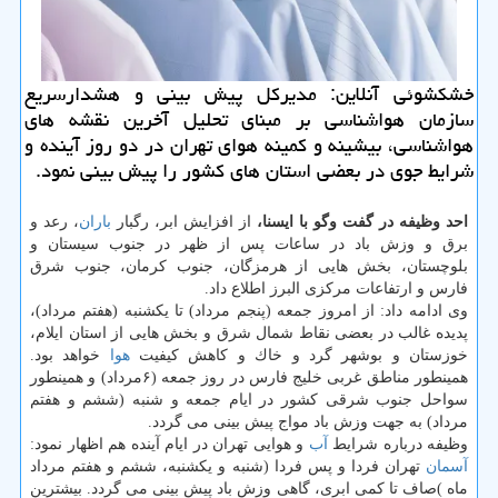
خشكشوئی آنلاین: مدیركل پیش بینی و هشدارسریع
سازمان هواشناسی بر مبنای تحلیل آخرین نقشه های
هواشناسی، بیشینه و كمینه هوای تهران در دو روز آینده و
شرایط جوی در بعضی استان های كشور را پیش بینی نمود.
احد وظیفه در گفت وگو با ایسنا،
از افزایش ابر، رگبار
باران
، رعد و
برق و وزش باد در ساعات پس از ظهر در جنوب سیستان و
بلوچستان، بخش هایی از هرمزگان، جنوب كرمان، جنوب شرق
فارس و ارتفاعات مركزی البرز اطلاع داد.
وی ادامه داد: از امروز جمعه (پنجم مرداد) تا یكشنبه (هفتم مرداد)،
پدیده غالب در بعضی نقاط شمال شرق و بخش هایی از استان ایلام،
خوزستان و بوشهر گرد و خاك و كاهش كیفیت
هوا
خواهد بود.
همینطور مناطق غربی خلیج فارس در روز جمعه (۶مرداد) و همینطور
سواحل جنوب شرقی كشور در ایام جمعه و شنبه (ششم و هفتم
مرداد) به جهت وزش باد مواج پیش بینی می گردد.
وظیفه درباره شرایط
آب
و هوایی تهران در ایام آینده هم اظهار نمود:
آسمان
تهران فردا و پس فردا (شنبه و یكشنبه، ششم و هفتم مرداد
ماه )صاف تا كمی ابری، گاهی وزش باد پیش بینی می گردد. بیشترین