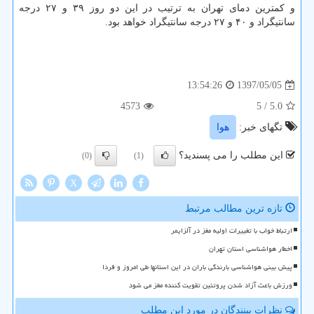
و كمترین دمای تهران به ترتیب در این دو روز ۳۹ و ۲۷ درجه
سانتیگراد و ۴۰ و ۲۷ درجه سانتیگراد خواهد بود.
1397/05/05
13:54:26
4573
/ 5
5.0
تگهای خبر:
هوا
این مطلب را می پسندید؟
(0)
(1)
X
تازه ترین مطالب مرتبط
ارتباط خواب با تغییرات اولیه مغز در آلزایمر
اخطار هواشناسی استان تهران
پیش بینی هواشناسی بارندگی باران در این استانها طی امروز و فردا
ورزش باعث آزاد شدن پروتئین تقویت کننده مغز می شود
نظرات بینندگان در مورد این مطلب