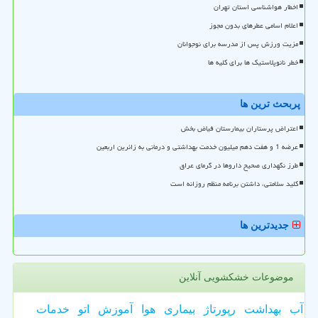
اخطار هواشناسی استان تهران
اعلام اسامی عطرهای بدون مجوز
مزیت ورزش پس از مدرسه برای نوجوانان
خطر نانوپلاستیک ها برای کلیه ها
پربحث ترین ها
اعتراض پرستاران بیمارستان فیاض بخش
عرضه 1 و هفت دهم میلیون خدمت بهداشتی و درمانی به زائرین اربعین
طرز نگهداری صحیح داروها در گرمای عراق
کلید سلامتی، داشتن برنامه منظم روزانه است
جدیدترین ها
موضوعات خشکشویی آنلاین
آب
بهداشت
رپورتاژ
بیماری
هوا
آموزش
اتو
خدمات