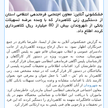
خشكشوئی آنلاین: معاون اجتماعی فرماندهی انتظامی استان
از دستگیری زنی كلاهبردار كه با وعده عرضه تسهیلات
بانكی از شهروندان بیش از 80 میلیارد ریال كلاهبرداری
كرده، اطلاع داد.
به گزارش خشكشوئی آنلاین به نقل از ایسنا، علیرضا باقری در جمع
خبرنگاران اظهار نمود: به دنبال ارجاع پرونده كلاهبرداری از جانب
دادسرای عمومی و انقلاب شهرستان قائم شهر به پلیس آگاهی آن
شهرستان، مبحث به صورت ویژه در دستور كار كارآگاهان و
كارشناسان پلیس آگاهی فرماندهی انتظامی شهرستان قرار گرفت.
وی خاطرنشان كرد: اقدامات اطلاعاتی و تحقیقات گسترده پلیسی از
مالباختگان در دستور كار قرار گرفت كه در نتیجه مشخص شد، زنی
كلاهبردار به نام "ش – الف" با جعل عنوان و معرفی خود بعنوان
كارمند بانك با اقدامات متقلبانه و وعده پرداخت تسهیلات بانكی كلان
به
شهروندان
از آنان كلاهبرداری می كرد.
معاون اجتماعی فرماندهی انتظامی استان مازندران، خاطرنشان كرد:
ماموران با دریافت این اطلاعات و شناسایی مخفیگاه متهم در یك
عملیات غافلگیرانه متهمه به كلاهبرداری را دستگیر كردند كه این فرد
در تحقیقات و بازجویی های فنی پلیس به بزه ارتكابی اقرار كرد.