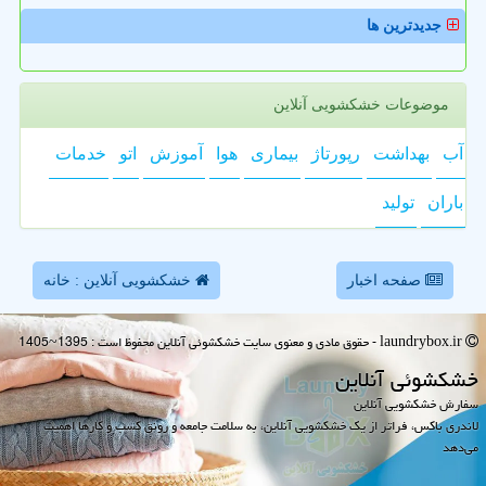
جدیدترین ها
موضوعات خشکشویی آنلاین
آب
بهداشت
رپورتاژ
بیماری
هوا
آموزش
اتو
خدمات
باران
تولید
صفحه اخبار
خشکشویی آنلاین : خانه
laundrybox.ir - حقوق مادی و معنوی سایت خشكشوئی آنلاین محفوظ است : 1395~1405
خشكشوئی آنلاین
سفارش خشکشویی آنلاین
لاندری باکس، فراتر از یک خشکشویی آنلاین، به سلامت جامعه و رونق کسب و کارها اهمیت
می‌دهد