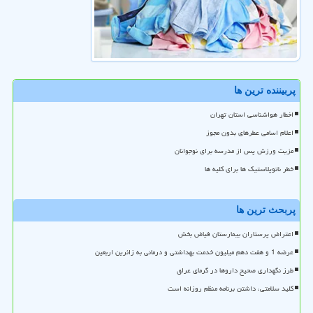
پربیننده ترین ها
اخطار هواشناسی استان تهران
اعلام اسامی عطرهای بدون مجوز
مزیت ورزش پس از مدرسه برای نوجوانان
خطر نانوپلاستیک ها برای کلیه ها
پربحث ترین ها
اعتراض پرستاران بیمارستان فیاض بخش
عرضه 1 و هفت دهم میلیون خدمت بهداشتی و درمانی به زائرین اربعین
طرز نگهداری صحیح داروها در گرمای عراق
کلید سلامتی، داشتن برنامه منظم روزانه است