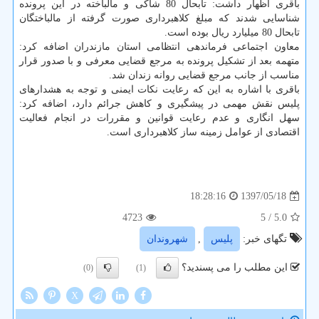
باقری اظهار داشت: تابحال 80 شاكی و مالباخته در این پرونده
شناسایی شدند كه مبلغ كلاهبرداری صورت گرفته از مالباختگان
تابحال 80 میلیارد ریال بوده است.
معاون اجتماعی فرماندهی انتظامی استان مازندران اضافه كرد:
متهمه بعد از تشكیل پرونده به مرجع قضایی معرفی و با صدور قرار
مناسب از جانب مرجع قضایی روانه زندان شد.
باقری با اشاره به این كه رعایت نكات ایمنی و توجه به هشدارهای
پلیس نقش مهمی در پیشگیری و كاهش جرائم دارد، اضافه كرد:
سهل انگاری و عدم رعایت قوانین و مقررات در انجام فعالیت
اقتصادی از عوامل زمینه ساز كلاهبرداری است.
1397/05/18
18:28:16
4723
/ 5
5.0
تگهای خبر:
پلیس
,
شهروندان
این مطلب را می پسندید؟
(0)
(1)
X