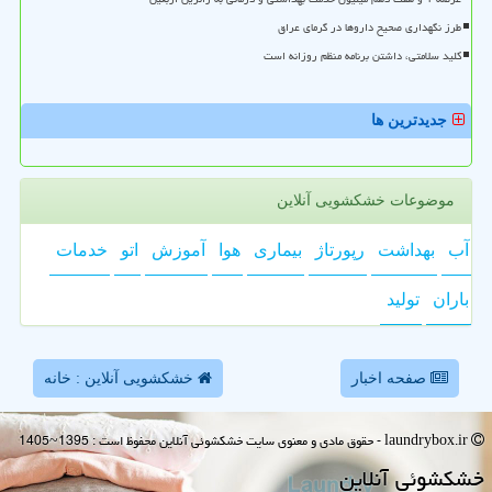
طرز نگهداری صحیح داروها در گرمای عراق
کلید سلامتی، داشتن برنامه منظم روزانه است
جدیدترین ها
موضوعات خشکشویی آنلاین
آب
بهداشت
رپورتاژ
بیماری
هوا
آموزش
اتو
خدمات
باران
تولید
صفحه اخبار
خشکشویی آنلاین : خانه
laundrybox.ir - حقوق مادی و معنوی سایت خشكشوئی آنلاین محفوظ است : 1395~1405
خشكشوئی آنلاین