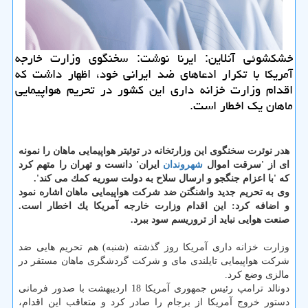
خشكشوئی آنلاین: ایرنا نوشت: سخنگوی وزارت خارجه
آمریكا با تكرار ادعاهای ضد ایرانی خود، اظهار داشت كه
اقدام وزارت خزانه داری این كشور در تحریم هواپیمایی
ماهان یك اخطار است.
هدر نوئرت سخنگوی این وزارتخانه در توئیتر هواپیمایی ماهان را نمونه
ای از 'سرقت اموال
شهروندان
ایران' دانست و تهران را متهم كرد
كه 'با اعزام جنگجو و ارسال سلاح به دولت سوریه كمك می كند'.
وی به تحریم جدید واشنگتن ضد شركت هواپیمایی ماهان اشاره نمود
و اضافه كرد: این اقدام وزارت خارجه آمریكا یك اخطار است.
صنعت هوایی نباید از تروریسم سود ببرد.
وزارت خزانه داری آمریكا روز گذشته (شنبه) هم تحریم هایی ضد
شركت هواپیمایی تایلندی مای و شركت گردشگری ماهان مستقر در
مالزی وضع كرد.
دونالد ترامپ رئیس جمهوری آمریكا 18 اردیبهشت با صدور فرمانی
دستور خروج آمریكا از برجام را صادر كرد و متعاقب این اقدام،