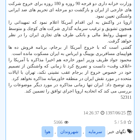
وزارت خزانه داری دو فرجه 90 روزه و 180 روزه برای خروج شركت
های خارجی از ایران و بازگشت دو مرحله ای تحریم های ضد ایرانی
واشنگتن تعیین نمود.
اروپا در واكنش به این اقدام آمریكا اعلام نمود كه تمهیداتی را
همچون تشویق و ترغیب سرمایه گذاری شركت های كوچك و متوسط
و تسهیل روابط مالی و بانكی طرف های تجاری ایران را در نظر
خواهد گرفت.
گفتنی است كه با خروج آمریكا از برجام، برنامه فروش ده ها
هواپیمای مسافربری بویینگ و ایرباس به ایران مسكوت مانده است.
محمود جواد ظریف وزیر امور خارجه هم اخیرا مذاكره با آمریكا را
«اتلاف وقت» دانست و تصریح كرد تا زمانی كه واشنگتن از تصمیم
خود در خصوص خروج از برجام عقب نشینی نكند، تهران با ایالات
متحده در مورد نقش ایران در منطقه خاورمیانه مذاكره نخواهد كرد.
وی توضیح داد: ایران تنها زمانی مذاكره در مورد دیگر موضوعات را
بررسی می كند كه اتحادیه اروپا اجرای توافق را تضمین كند.
52311
1397/06/25
14:26:37
5166
/ 5
5.0
تگهای خبر:
سرمایه
,
شهروندان
,
هوا